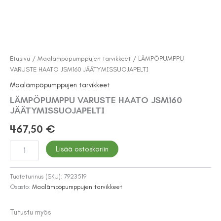
Etusivu
/
Maalämpöpumppujen tarvikkeet
/ LÄMPÖPUMPPU
VARUSTE HAATO JSM160 JÄÄTYMISSUOJAPELTI
Maalämpöpumppujen tarvikkeet
LÄMPÖPUMPPU VARUSTE HAATO JSM160
JÄÄTYMISSUOJAPELTI
467,50
€
LÄMPÖPUMPPU
Lisää ostoskoriin
VARUSTE
HAATO
JSM160
Tuotetunnus (SKU):
7923519
JÄÄTYMISSUOJAPELTI
Osasto:
Maalämpöpumppujen tarvikkeet
määrä
Tutustu myös