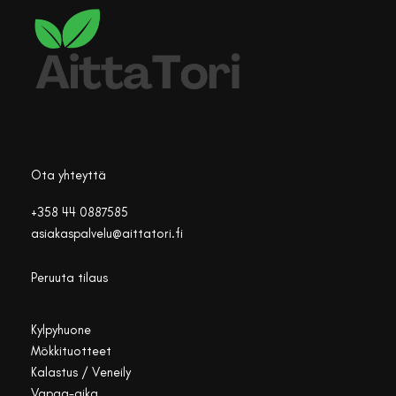
Ota yhteyttä
+358 44 0887585
asiakaspalvelu@aittatori.fi
Peruuta tilaus
Kylpyhuone
Mökkituotteet
Kalastus / Veneily
Vapaa-aika