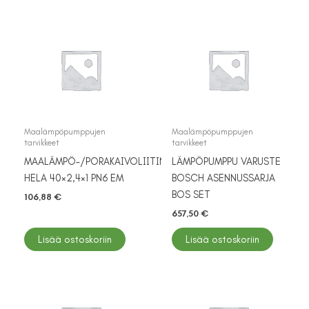
Maalämpöpumppujen
Maalämpöpumppujen
tarvikkeet
tarvikkeet
MAALÄMPÖ-/PORAKAIVOLIITIN
LÄMPÖPUMPPU VARUSTE
HELA 40×2,4×1 PN6 EM
BOSCH ASENNUSSARJA
BOS SET
106,88
€
657,50
€
Lisää ostoskoriin
Lisää ostoskoriin