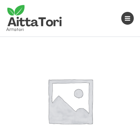
Siirry
sisältöön
Aittatori