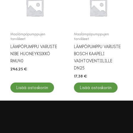
Maalämpöpumppujen
Maalämpöpumppujen
tarvikkeet
tarvikkeet
LÄMPÖPUMPPU VARUSTE
LÄMPÖPUMPPU VARUSTE
NIBE HUONEYKSIKKÖ
BOSCH KAAPELI
RMU40
VAIHTOVENTIILILLE
DN25
246,25
€
17,38
€
Lisää ostoskoriin
Lisää ostoskoriin