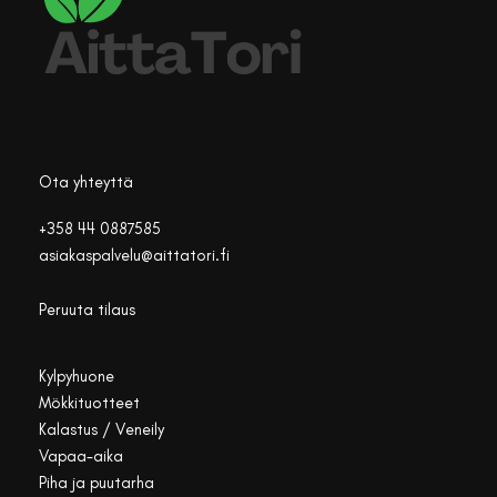
Ota yhteyttä
+358 44 0887585
asiakaspalvelu@aittatori.fi
Peruuta tilaus
Kylpyhuone
Mökkituotteet
Kalastus / Veneily
Vapaa-aika
Piha ja puutarha