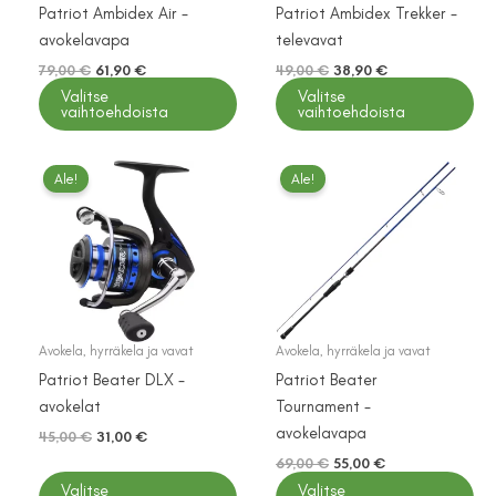
Patriot Ambidex Air -
Patriot Ambidex Trekker -
avokelavapa
televavat
Alkuperäinen
Nykyinen
Alkuperäinen
Nykyinen
79,00
€
61,90
€
49,00
€
38,90
€
hinta
hinta
hinta
hinta
Valitse
Valitse
Tällä
Tällä
oli:
on:
oli:
on:
vaihtoehdoista
vaihtoehdoista
tuotteella
tuotteella
79,00 €.
61,90 €.
49,00 €.
38,90 €.
on
on
useampi
useampi
Ale!
Ale!
muunnelma.
muunnelma.
Voit
Voit
tehdä
tehdä
valinnat
valinnat
tuotteen
tuotteen
sivulla.
sivulla.
Avokela, hyrräkela ja vavat
Avokela, hyrräkela ja vavat
Patriot Beater DLX -
Patriot Beater
avokelat
Tournament -
avokelavapa
Alkuperäinen
Nykyinen
45,00
€
31,00
€
hinta
hinta
Alkuperäinen
Nykyinen
69,00
€
55,00
€
Tällä
oli:
on:
hinta
hinta
Valitse
Valitse
tuotteella
Tällä
45,00 €.
31,00 €.