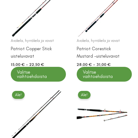
Voit
tehdä
valinnat
tuotteen
sivulla.
Avokela, hyrräkela ja vavat
Avokela, hyrräkela ja vavat
Patriot Copper Stick
Patriot Corestick
uisteluvavat
Mustard -uisteluvavat
Hintaluokka:
Hintaluokka:
15,00
€
–
22,50
€
28,00
€
–
31,00
€
15,00 €
28,00 €
Valitse
Valitse
Tällä
Tällä
-
-
vaihtoehdoista
vaihtoehdoista
tuotteella
tuotteella
22,50 €
31,00 €
on
on
useampi
useampi
Ale!
Ale!
muunnelma.
muunnelma.
Voit
Voit
tehdä
tehdä
valinnat
valinnat
tuotteen
tuotteen