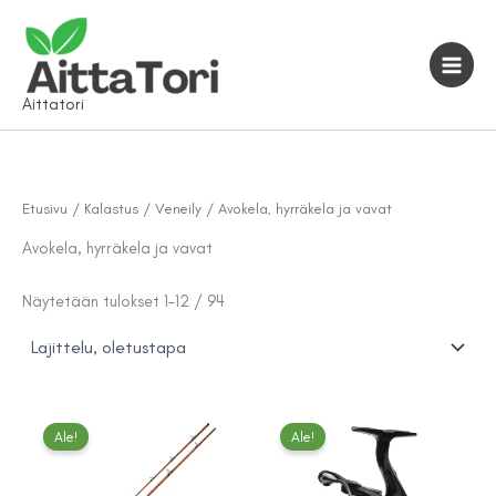
Siirry
sisältöön
Aittatori
Etusivu
/
Kalastus / Veneily
/ Avokela, hyrräkela ja vavat
Avokela, hyrräkela ja vavat
Näytetään tulokset 1–12 / 94
Ale!
Ale!