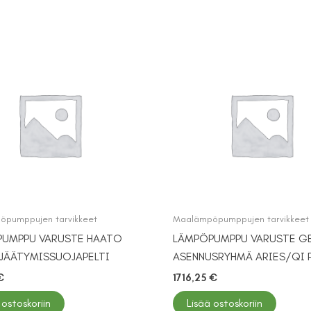
pumppujen tarvikkeet
Maalämpöpumppujen tarvikkeet
UMPPU VARUSTE HAATO
LÄMPÖPUMPPU VARUSTE G
 JÄÄTYMISSUOJAPELTI
ASENNUSRYHMÄ ARIES/QI 
€
1716,25
€
 ostoskoriin
Lisää ostoskoriin