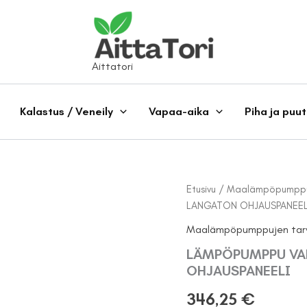
Aittatori
Kalastus / Veneily
Vapaa-aika
Piha ja puu
Etusivu
/
Maalämpöpumppuj
LANGATON OHJAUSPANEEL
Maalämpöpumppujen tarv
LÄMPÖPUMPPU VAR
OHJAUSPANEELI
346,25
€