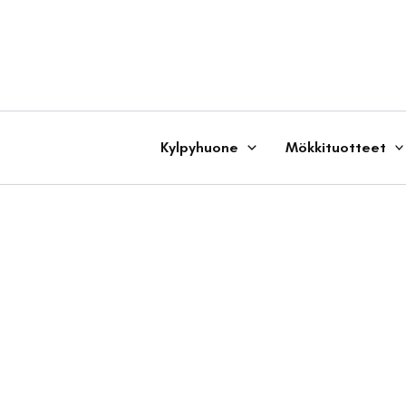
Siirry
sisältöön
Kylpyhuone
Mökkituotteet