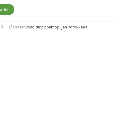
oriin
80
Osasto:
Maalämpöpumppujen tarvikkeet