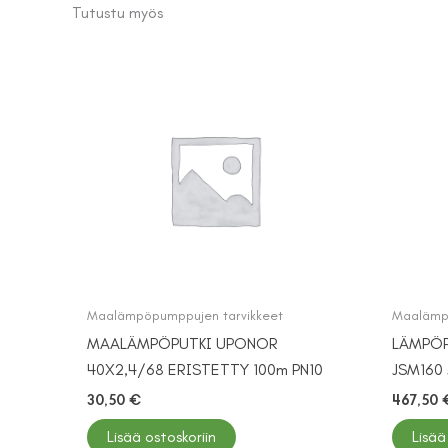
Tutustu myös
Maalämpöpumppujen tarvikkeet
Maalämpö
MAALÄMPÖPUTKI UPONOR
LÄMPÖP
40X2,4/68 ERISTETTY 100m PN10
JSM160
30,50
€
467,50
Lisää ostoskoriin
Lisää