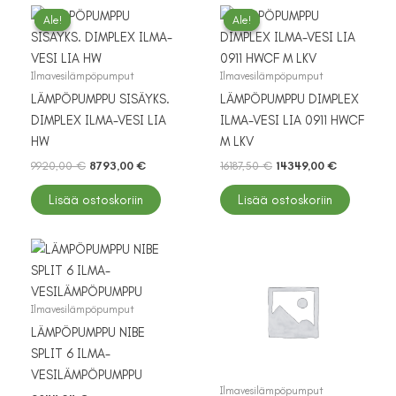
Ale!
Ale!
Ale!
Ale!
Ilmavesilämpöpumput
Ilmavesilämpöpumput
LÄMPÖPUMPPU SISÄYKS.
LÄMPÖPUMPPU DIMPLEX
DIMPLEX ILMA-VESI LIA
ILMA-VESI LIA 0911 HWCF
HW
M LKV
Alkuperäinen
Nykyinen
Alkuperäinen
Nykyinen
9920,00
€
8793,00
€
16187,50
€
14349,00
€
hinta
hinta
hinta
hinta
oli:
on:
oli:
on:
Lisää ostoskoriin
Lisää ostoskoriin
9920,00 €.
8793,00 €.
16187,50 €.
14349,00 €
Ilmavesilämpöpumput
LÄMPÖPUMPPU NIBE
SPLIT 6 ILMA-
VESILÄMPÖPUMPPU
Ilmavesilämpöpumput