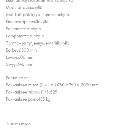
Kuuman käyttöveden vesitilavuus
190 l
Moduloitavissa
kyllä
Sisältää päivä/yö -toiminnon
kyllä
Kiertovesipumpulla
kyllä
Painemittarilla
kyllä
Lämpömittarilla
kyllä
Täyttö- ja tyhjennysventtiilillä
kyllä
Korkeus
1800 mm
Leveys
600 mm
Syvyys
645 mm
Perustiedot
Pakkauksen mitat (P x L x K)
750 x 750 x 2090 mm
Pakkauksen tilavuus
1175.625 l
Pakkauksen paino
135 kg
Tutustu myös