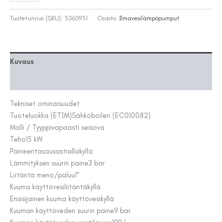
ILMA-
VESI
Tuotetunnus (SKU):
5360951
Osasto:
Ilmavesilämpöpumput
SISÄYKS
AWM
13-
17kW
Kuvaus
määrä
Lisätiedot
Tekniset ominaisuudet
Tuoteluokka (ETIM)
Sähköboileri (EC010082)
Malli / Tyyppi
vapaasti seisova
Teho
15 kW
Paineentasausastialla
kyllä
Lämmityksen suurin paine
3 bar
Liitäntä meno/paluu
1″
Kuuma käyttövesiliitäntä
kyllä
Ensisijainen kuuma käyttövesi
kyllä
Kuuman käyttöveden suurin paine
9 bar