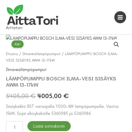
Siirry
sisältöön
Aittatori
Ale!
Etusivu
/
Ilmavesilämpöpumput
/ LÄMPÖPUMPPU BOSCH ILMA-
VESI SISÄYKS AWM 13-17kW
Ilmavesilämpöpumput
LÄMPÖPUMPPU BOSCH ILMA-VESI SISÄYKS
AWM 13-17kW
Alkuperäinen
Nykyinen
5405,00
€
4005,00
€
hinta
hinta
Sisäyksikkö RST varaajalla 7000i AW lämpöpumpuille. Vastus
15kW. Sopii ulkoyksiköille 5360985 ja 5360986
oli:
on:
LÄMPÖPUMPPU
Lisää ostoskoriin
5405,00 €.
4005,00 €.
BOSCH