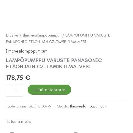
Etusivu
/
Ilmavesilämpöpumput
/ LÄMPÖPUMPPU VARUSTE
PANASONIC ETÄOHJAIN CZ-TAW1B ILMA-VESI
Ilmavesilämpöpumput
LÄMPÖPUMPPU VARUSTE PANASONIC
ETÄOHJAIN CZ-TAW1B ILMA-VESI
178,75
€
LÄMPÖPUMPPU
Lisää ostoskoriin
VARUSTE
PANASONIC
ETÄOHJAIN
Tuotetunnus (SKU):
8108779
Osasto:
Ilmavesilämpöpumput
CZ-
TAW1B
Tutustu myös
ILMA-
VESI