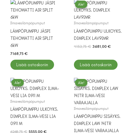
määrä
Ale!
Ale!
Ilmavesilämpöpumput
Ilmavesilämpöpumput
LÄMPÖPUMPPU JÄSPI
LÄMPÖPUMPPU ULKOYKS.
TEHOWATTI AIR SPLIT
DIMPLEX LAV9IMR
6kW
Alkuperäinen
Nykyinen
4153,75
€
3681,00
€
hinta
hinta
7168,75
€
oli:
on:
4153,75 €.
3681,00 €.
Lisää ostoskoriin
Lisää ostoskoriin
Ale!
Ale!
Ale!
Ale!
Ilmavesilämpöpumput
Ilmavesilämpöpumput
LÄMPÖPUMPPU ULKOYKS.
DIMPLEX ILMA-VESI LIA
LÄMPÖPUMPPU SISÄYKS.
0911 M
DIMPLEX LAW 14ITR
ILMA-VESI VARAAJALLA
Alkuperäinen
Nykyinen
6268,75
€
5555,00
€