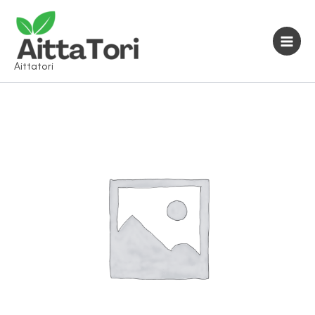
Siirry
sisältöön
Aittatori