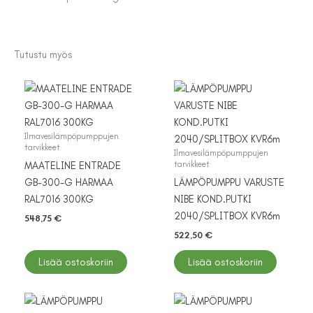
Tutustu myös
Ilmavesilämpöpumppujen
tarvikkeet
Ilmavesilämpöpumppujen
tarvikkeet
MAATELINE ENTRADE
GB-300-G HARMAA
LÄMPÖPUMPPU VARUSTE
RAL7016 300KG
NIBE KOND.PUTKI
2040/SPLITBOX KVR6m
548,75
€
522,50
€
Lisää ostoskoriin
Lisää ostoskoriin