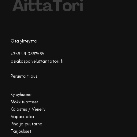
Ota yhteyttä
+358 44 0887585
asiakaspalvelu@aittatori.fi
Peruuta tilaus
Kylpyhuone
Mökkituotteet
Kalastus / Veneily
Vapaa-aika
Piha ja puutarha
Tarjoukset