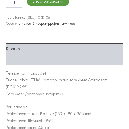
Lisää ostoskoriin
VARUSTE
DIMPLEX
MMB
Tuotetunnus (SKU):
CKD106
25
Osasto:
Ilmavesilämpöpumppujen tarvikkeet
BIVALENT
SÄÄTÖMODUULI
määrä
Kuvaus
Lisätiedot
Tekniset ominaisuudet
Tuoteluokka (ETIM)
Lämpöpumpun tarvikkeet/varaosat
(EC012266)
Tarvikkeen/varaosan tyyppi
muu
Perustiedot
Pakkauksen mitat (P x L x K)
160 x 190 x 365 mm
Pakkauksen tilavuus
11.096 l
Pakkauksen paino
3.5 kg