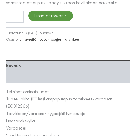
varmistaa ettei putki jäädy tukkoon kovillakaan pakkasilla.
LÄMPÖPUMPPU
Lisää ostoskoriin
VARUSTE
NIBE
KOND.PUTKI
Tuotetunnus (SKU):
5361605
2040/SPLITBOX
Osasto:
Ilmavesilämpöpumppujen tarvikkeet
KVR3m
määrä
Kuvaus
Lisätiedot
Tekniset ominaisuudet
Tuoteluokka (ETIM)
Lämpöpumpun tarvikkeet/varaosat
(EC012266)
Tarvikkeen/varaosan tyyppi
jäätymissuoja
Lisätarvike
kyllä
Varaosa
ei
Soveltuu
sijoitus sisäpuolelle