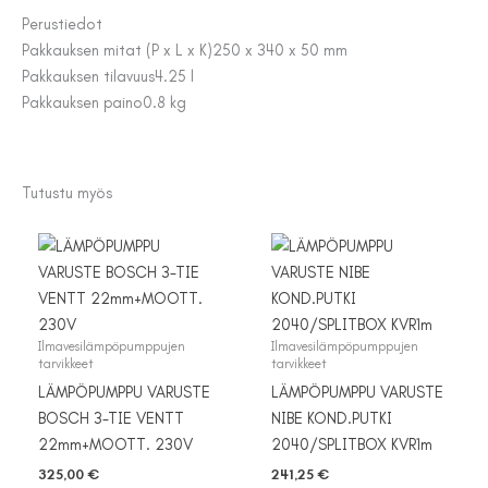
Perustiedot
Pakkauksen mitat (P x L x K)
250 x 340 x 50 mm
Pakkauksen tilavuus
4.25 l
Pakkauksen paino
0.8 kg
Tutustu myös
Ilmavesilämpöpumppujen
Ilmavesilämpöpumppujen
tarvikkeet
tarvikkeet
LÄMPÖPUMPPU VARUSTE
LÄMPÖPUMPPU VARUSTE
BOSCH 3-TIE VENTT
NIBE KOND.PUTKI
22mm+MOOTT. 230V
2040/SPLITBOX KVR1m
325,00
€
241,25
€