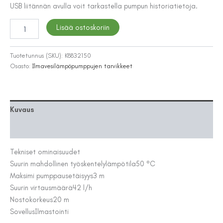
USB liitännän avulla voit tarkastella pumpun historiatietoja.
KONDENSSIVESIPUMPPU
Lisää ostoskoriin
COMBI
REFCO
määrä
Tuotetunnus (SKU):
K8832150
Osasto:
Ilmavesilämpöpumppujen tarvikkeet
Kuvaus
Lisätiedot
Tekniset ominaisuudet
Suurin mahdollinen työskentelylämpötila
50 °C
Maksimi pumppausetäisyys
3 m
Suurin virtausmäärä
42 l/h
Nostokorkeus
20 m
Sovellus
Ilmastointi