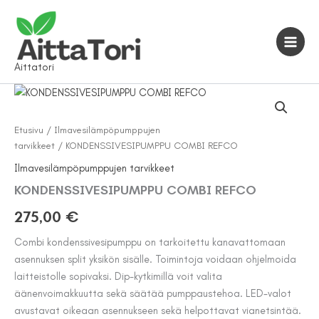
Siirry
sisältöön
Aittatori
Etusivu
/
Ilmavesilämpöpumppujen
tarvikkeet
/ KONDENSSIVESIPUMPPU COMBI REFCO
Ilmavesilämpöpumppujen tarvikkeet
KONDENSSIVESIPUMPPU COMBI REFCO
275,00
€
Combi kondenssivesipumppu on tarkoitettu kanavattomaan
asennuksen split yksikön sisälle. Toimintoja voidaan ohjelmoida
laitteistolle sopivaksi. Dip-kytkimillä voit valita
äänenvoimakkuutta sekä säätää pumppaustehoa. LED-valot
avustavat oikeaan asennukseen sekä helpottavat vianetsintää.