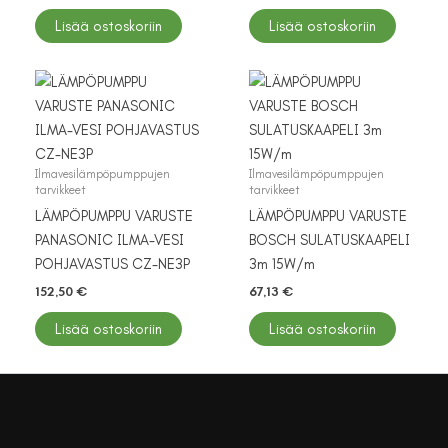
Lisää ostoskoriin
Lisää ostoskoriin
Ilmavesilämpöpumppujen
Ilmavesilämpöpumppujen
tarvikkeet
tarvikkeet
LÄMPÖPUMPPU VARUSTE
LÄMPÖPUMPPU VARUSTE
PANASONIC ILMA-VESI
BOSCH SULATUSKAAPELI
POHJAVASTUS CZ-NE3P
3m 15W/m
152,50
€
67,13
€
Lisää ostoskoriin
Lisää ostoskoriin