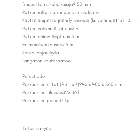
Imuputken ulkohalkaisija
9.52 mm
Putkenhalkaisija kondenssiotulo
18 mm
Käyttölämpötila jäähdytyksessä (kuivalämpötila)
-10 – -
Putken vähimmäispituus
3 m
Putken enimmäispituus
15 m
Enimmäiskorkeusero
15 m
Kauko-ohjaus
kyllä
Langaton kaukosäätö
ei
Perustiedot
Pakkauksen mitat (P x L x K)
940 x 400 x 860 mm
Pakkauksen tilavuus
323.36 l
Pakkauksen paino
37 kg
Tutustu myös