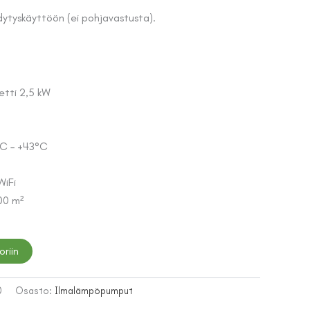
tyskäyttöön (ei pohjavastusta).
etti 2,5 kW
°C – +43°C
WiFi
100 m²
oriin
0
Osasto:
Ilmalämpöpumput