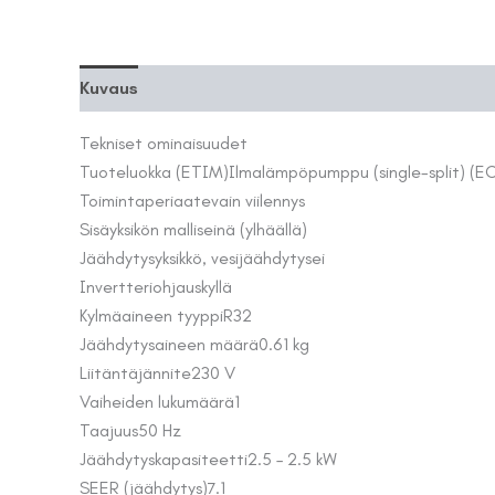
Kuvaus
Lisätiedot
Tekniset ominaisuudet
Tuoteluokka (ETIM)
Ilmalämpöpumppu (single-split) (E
Toimintaperiaate
vain viilennys
Sisäyksikön malli
seinä (ylhäällä)
Jäähdytysyksikkö, vesijäähdytys
ei
Invertteriohjaus
kyllä
Kylmäaineen tyyppi
R32
Jäähdytysaineen määrä
0.61 kg
Liitäntäjännite
230 V
Vaiheiden lukumäärä
1
Taajuus
50 Hz
Jäähdytyskapasiteetti
2.5 – 2.5 kW
SEER (jäähdytys)
7.1