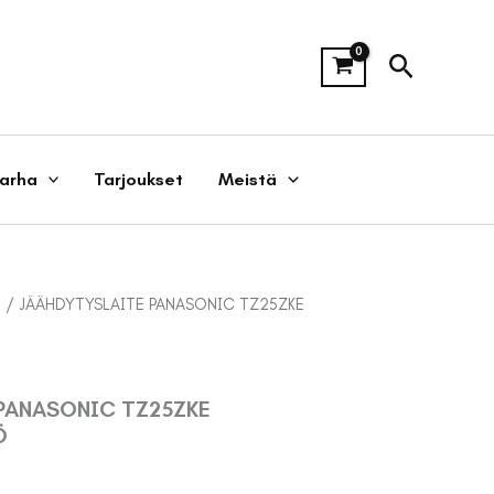
Hae
tarha
Tarjoukset
Meistä
t
/ JÄÄHDYTYSLAITE PANASONIC TZ25ZKE
PANASONIC TZ25ZKE
Ö