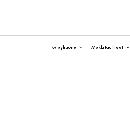
Siirry
sisältöön
Kylpyhuone
Mökkituotteet