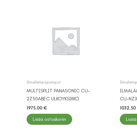
Ilmalämpöpumput
Ilmaläm
MULTISPLIT PANASONIC CU-
ILMALÄ
2Z50ABEC ULKOYKSIKKÖ
CU-NZ3
1975,00
€
1032,50
Lisää ostoskoriin
Lisää