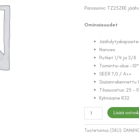
Panasonic TZ25ZKE jäähdy
Ominaisuudet
Jäähdytyskapasite
Nanoex
Putket 1/4 ja 3/8
Toiminta-alue -10
SEER 7,0 / A++
Sisäänrakennettu 
Tilasuositus: 25 – 
Kylmäaine R32
JÄÄHDYTYSLAITE
Lisää ostosk
PANASONIC
TZ25ZKE
SISÄ+ULKOYKSIKKÖ
Tuotetunnus (SKU):
DAN64
määrä