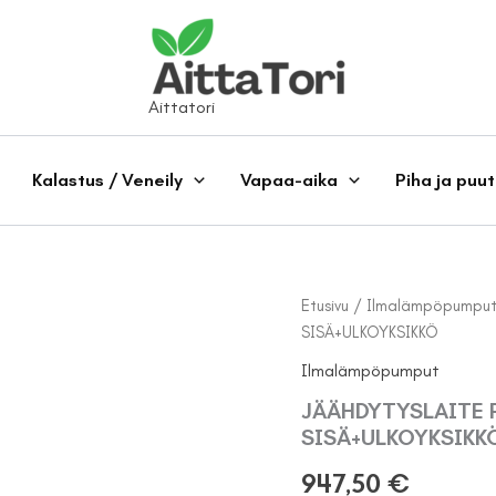
Aittatori
Kalastus / Veneily
Vapaa-aika
Piha ja puu
Etusivu
/
Ilmalämpöpumpu
SISÄ+ULKOYKSIKKÖ
Ilmalämpöpumput
JÄÄHDYTYSLAITE 
SISÄ+ULKOYKSIKK
947,50
€