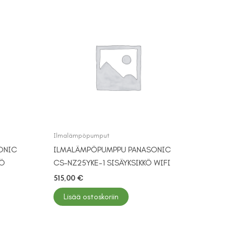
Ilmalämpöpumput
ONIC
ILMALÄMPÖPUMPPU PANASONIC
KÖ
CS-NZ25YKE-1 SISÄYKSIKKÖ WIFI
515,00
€
Lisää ostoskoriin