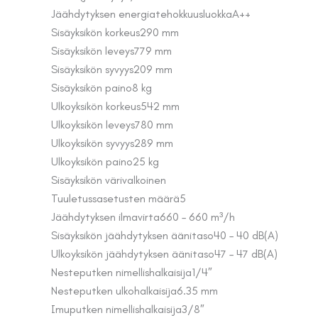
Jäähdytyksen energiatehokkuusluokka
A++
Sisäyksikön korkeus
290 mm
Sisäyksikön leveys
779 mm
Sisäyksikön syvyys
209 mm
Sisäyksikön paino
8 kg
Ulkoyksikön korkeus
542 mm
Ulkoyksikön leveys
780 mm
Ulkoyksikön syvyys
289 mm
Ulkoyksikön paino
25 kg
Sisäyksikön väri
valkoinen
Tuuletussasetusten määrä
5
Jäähdytyksen ilmavirta
660 – 660 m³/h
Sisäyksikön jäähdytyksen äänitaso
40 – 40 dB(A)
Ulkoyksikön jäähdytyksen äänitaso
47 – 47 dB(A)
Nesteputken nimellishalkaisija
1/4″
Nesteputken ulkohalkaisija
6.35 mm
Imuputken nimellishalkaisija
3/8″