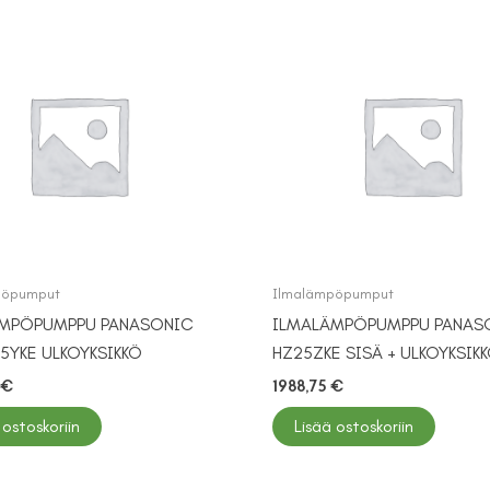
pöpumput
Ilmalämpöpumput
MPÖPUMPPU PANASONIC
ILMALÄMPÖPUMPPU PANAS
5YKE ULKOYKSIKKÖ
HZ25ZKE SISÄ + ULKOYKSIK
€
1988,75
€
 ostoskoriin
Lisää ostoskoriin