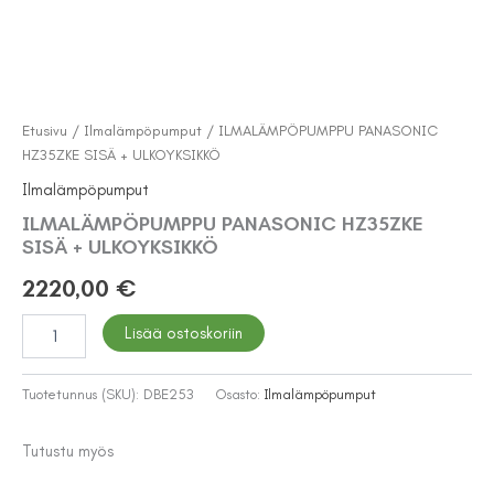
Etusivu
/
Ilmalämpöpumput
/ ILMALÄMPÖPUMPPU PANASONIC
HZ35ZKE SISÄ + ULKOYKSIKKÖ
Ilmalämpöpumput
ILMALÄMPÖPUMPPU PANASONIC HZ35ZKE
SISÄ + ULKOYKSIKKÖ
2220,00
€
ILMALÄMPÖPUMPPU
Lisää ostoskoriin
PANASONIC
HZ35ZKE
SISÄ
Tuotetunnus (SKU):
DBE253
Osasto:
Ilmalämpöpumput
+
ULKOYKSIKKÖ
Tutustu myös
määrä