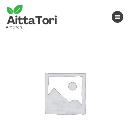
Siirry
sisältöön
Aittatori