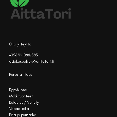
Ota yhteyttä
+358 44 0887585
asiakaspalvelu@aittatori.fi
Peruuta tilaus
Kylpyhuone
Mökkituotteet
Kalastus / Veneily
Vapaa-aika
Piha ja puutarha