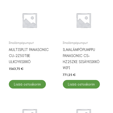
Ilmalämpöpumput
Ilmalämpöpumput
MULTISPLIT PANASONIC
ILMALÄMPÖPUMPPU
CU-2Z50TBE
PANASONIC CS-
ULKOYKSIKKÖ
HZ25ZKE SISÄYKSIKKÖ
WIFI
1563,75
€
771,25
€
Lisää ostoskoriin
Lisää ostoskoriin