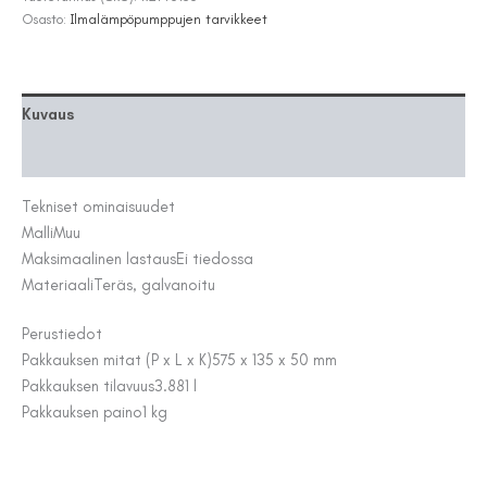
määrä
Osasto:
Ilmalämpöpumppujen tarvikkeet
Kuvaus
Lisätiedot
Tekniset ominaisuudet
Malli
Muu
Maksimaalinen lastaus
Ei tiedossa
Materiaali
Teräs, galvanoitu
Perustiedot
Pakkauksen mitat (P x L x K)
575 x 135 x 50 mm
Pakkauksen tilavuus
3.881 l
Pakkauksen paino
1 kg