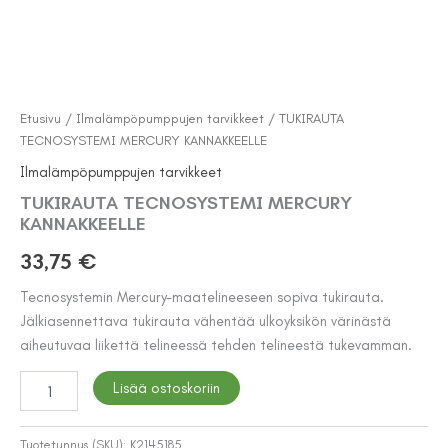
Etusivu
/
Ilmalämpöpumppujen tarvikkeet
/ TUKIRAUTA
TECNOSYSTEMI MERCURY KANNAKKEELLE
Ilmalämpöpumppujen tarvikkeet
TUKIRAUTA TECNOSYSTEMI MERCURY
KANNAKKEELLE
33,75
€
Tecnosystemin Mercury-maatelineeseen sopiva tukirauta.
Jälkiasennettava tukirauta vähentää ulkoyksikön värinästä
aiheutuvaa liikettä telineessä tehden telineestä tukevamman.
TUKIRAUTA
Lisää ostoskoriin
TECNOSYSTEMI
MERCURY
KANNAKKEELLE
Tuotetunnus (SKU):
K2145185