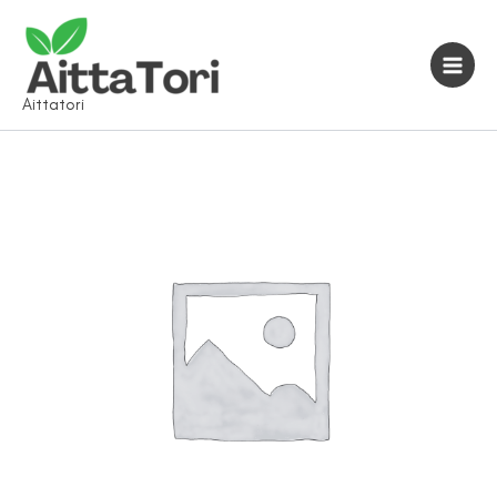
Siirry
sisältöön
Aittatori