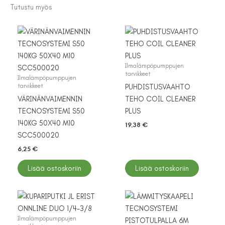
Tutustu myös
Ilmalämpöpumppujen
tarvikkeet
Ilmalämpöpumppujen
tarvikkeet
PUHDISTUSVAAHTO
VÄRINÄNVAIMENNIN
TEHO COIL CLEANER
TECNOSYSTEMI S50
PLUS
140KG 50X40 M10
19,38
€
SCC500020
6,25
€
Lisää ostoskoriin
Lisää ostoskoriin
Ilmalämpöpumppujen