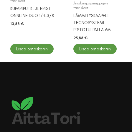
tarvikkeet
Ilmalämpöpumppujen
tarvikkeet
KUPARIPUTKI JL ERIST
ONNLINE DUO 1/4-3/8
LÄMMITYSKAAPELI
TECNOSYSTEMI
13,88
€
PISTOTULPALLA 6M
95,88
€
Lisää ostoskoriin
Lisää ostoskoriin