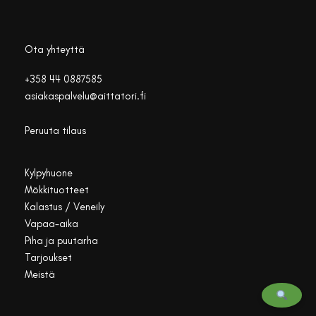
Ota yhteyttä
+358 44 0887585
asiakaspalvelu@aittatori.fi
Peruuta tilaus
Kylpyhuone
Mökkituotteet
Kalastus / Veneily
Vapaa-aika
Piha ja puutarha
Tarjoukset
Meistä