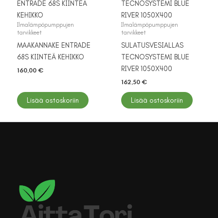
Ilmalämpöpumppujen
Ilmalämpöpumppujen
tarvikkeet
tarvikkeet
MAAKANNAKE ENTRADE
SULATUSVESIALLAS
68S KIINTEÄ KEHIKKO
TECNOSYSTEMI BLUE
RIVER 1050X400
160,00
€
162,50
€
Lisää ostoskoriin
Lisää ostoskoriin