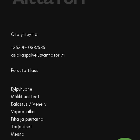
Ota yhteyttä
+358 44 0887585
asiakaspalvelu@aittatori.fi
Peruuta tilaus
Kylpyhuone
Mökkituotteet
Kalastus / Veneily
Vapaa-aika
Piha ja puutarha
Tarjoukset
Meistä