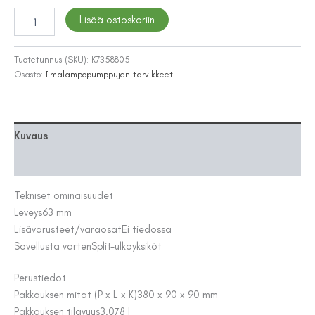
LÄPIVIENTISARJA
Lisää ostoskoriin
TROLLEFLEX
63-
350
Tuotetunnus (SKU):
K7358805
KIT
Osasto:
Ilmalämpöpumppujen tarvikkeet
350MM
määrä
Kuvaus
Lisätiedot
Tekniset ominaisuudet
Leveys
63 mm
Lisävarusteet/varaosat
Ei tiedossa
Sovellusta varten
Split-ulkoyksiköt
Perustiedot
Pakkauksen mitat (P x L x K)
380 x 90 x 90 mm
Pakkauksen tilavuus
3.078 l