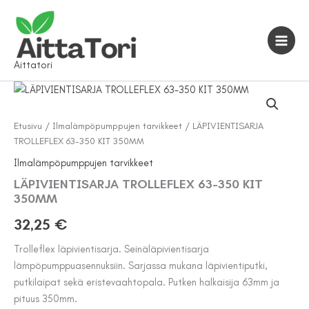
Siirry
sisältöön
Aittatori
Etusivu
/
Ilmalämpöpumppujen tarvikkeet
/ LÄPIVIENTISARJA
TROLLEFLEX 63-350 KIT 350MM
Ilmalämpöpumppujen tarvikkeet
LÄPIVIENTISARJA TROLLEFLEX 63-350 KIT
350MM
32,25
€
Trolleflex läpivientisarja. Seinäläpivientisarja
lämpöpumppuasennuksiin. Sarjassa mukana läpivientiputki,
putkilaipat sekä eristevaahtopala. Putken halkaisija 63mm ja
pituus 350mm.