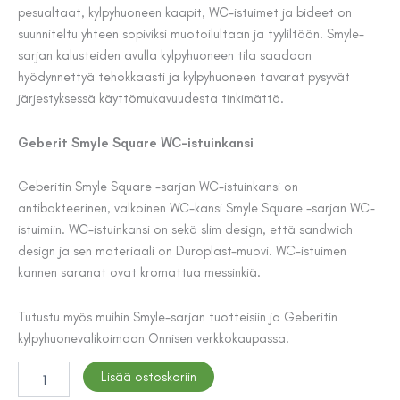
pesualtaat, kylpyhuoneen kaapit, WC-istuimet ja bideet on
suunniteltu yhteen sopiviksi muotoilultaan ja tyyliltään. Smyle-
sarjan kalusteiden avulla kylpyhuoneen tila saadaan
hyödynnettyä tehokkaasti ja kylpyhuoneen tavarat pysyvät
järjestyksessä käyttömukavuudesta tinkimättä.
Geberit Smyle Square WC-istuinkansi
Geberitin Smyle Square -sarjan WC-istuinkansi on
antibakteerinen, valkoinen WC-kansi Smyle Square -sarjan WC-
istuimiin. WC-istuinkansi on sekä slim design, että sandwich
design ja sen materiaali on Duroplast-muovi. WC-istuimen
kannen saranat ovat kromattua messinkiä.
Tutustu myös muihin Smyle-sarjan tuotteisiin ja Geberitin
kylpyhuonevalikoimaan Onnisen verkkokaupassa!
WC-
Lisää ostoskoriin
ISTUINKANSI