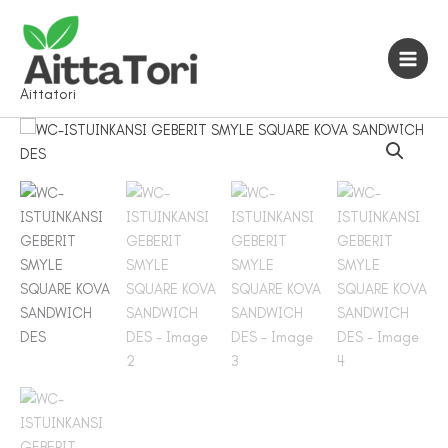
Siirry
sisältöön
Aittatori