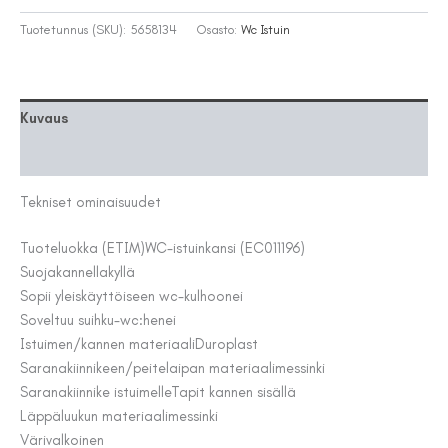
GEBERIT
SMYLE
Tuotetunnus (SKU):
5658134
Osasto:
Wc Istuin
SQUARE
KOVA
SANDWICH
DES
Kuvaus
määrä
Lisätiedot
Tekniset ominaisuudet
Tuoteluokka (ETIM)
WC-istuinkansi (EC011196)
Suojakannella
kyllä
Sopii yleiskäyttöiseen wc-kulhoon
ei
Soveltuu suihku-wc:hen
ei
Istuimen/kannen materiaali
Duroplast
Saranakiinnikeen/peitelaipan materiaali
messinki
Saranakiinnike istuimelle
Tapit kannen sisällä
Läppäluukun materiaali
messinki
Väri
valkoinen