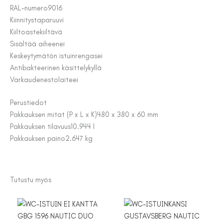
RAL-numero
9016
Kiinnitystapa
ruuvi
Kiiltoaste
kiiltävä
Sisältää aiheen
ei
Keskeytymätön istuinrengas
ei
Antibakteerinen käsittely
kyllä
Varkaudenestolaite
ei
Perustiedot
Pakkauksen mitat (P x L x K)
480 x 380 x 60 mm
Pakkauksen tilavuus
10.944 l
Pakkauksen paino
2.647 kg
Tutustu myös