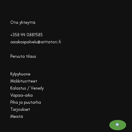
Ota yhteyttä
+358 44 0887585
asiakaspalvelu@aittatori.fi
Peruuta tilaus
Kylpyhuone
Mökkituotteet
Kalastus / Veneily
Vapaa-aika
Piha ja puutarha
Tarjoukset
Meistä