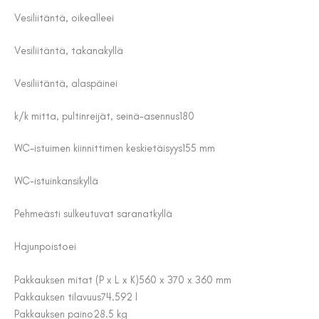
Vesiliitäntä, oikealle
ei
Vesiliitäntä, takana
kyllä
Vesiliitäntä, alaspäin
ei
k/k mitta, pultinreijät, seinä-asennus
180
WC-istuimen kiinnittimen keskietäisyys
155 mm
WC-istuinkansi
kyllä
Pehmeästi sulkeutuvat saranat
kyllä
Hajunpoisto
ei
Pakkauksen mitat (P x L x K)
560 x 370 x 360 mm
Pakkauksen tilavuus
74.592 l
Pakkauksen paino
28.5 kg