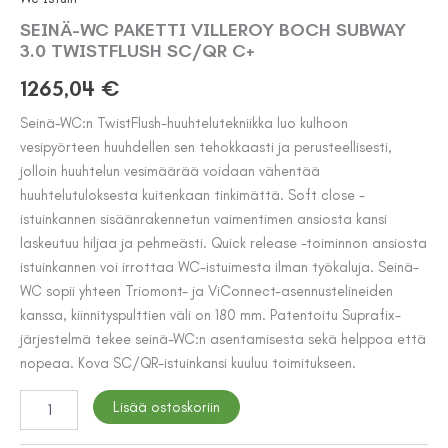
SEINÄ-WC PAKETTI VILLEROY BOCH SUBWAY
3.0 TWISTFLUSH SC/QR C+
1265,04
€
Seinä-WC:n TwistFlush-huuhtelutekniikka luo kulhoon
vesipyörteen huuhdellen sen tehokkaasti ja perusteellisesti,
jolloin huuhtelun vesimäärää voidaan vähentää
huuhtelutuloksesta kuitenkaan tinkimättä. Soft close -
istuinkannen sisäänrakennetun vaimentimen ansiosta kansi
laskeutuu hiljaa ja pehmeästi. Quick release -toiminnon ansiosta
istuinkannen voi irrottaa WC-istuimesta ilman työkaluja. Seinä-
WC sopii yhteen Triomont- ja ViConnect-asennustelineiden
kanssa, kiinnityspulttien väli on 180 mm. Patentoitu Suprafix-
järjestelmä tekee seinä-WC:n asentamisesta sekä helppoa että
nopeaa. Kova SC/QR-istuinkansi kuuluu toimitukseen.
SEINÄ-
Lisää ostoskoriin
WC
PAKETTI