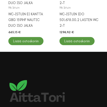
Wc Istuin
Wc Istuin
WC-ISTUIN EI KANTTA
WC-ISTUIN IDO
GBG 1591HF NAUTIC
501.678.00.2 LASTEN WC
DUO ISO JALKA
2-T
665,15
€
1296,42
€
Lisää ostoskoriin
Lisää ostoskoriin