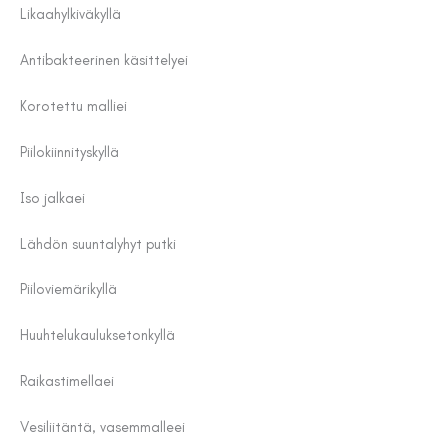
Likaahylkivä
kyllä
Antibakteerinen käsittely
ei
Korotettu malli
ei
Piilokiinnitys
kyllä
Iso jalka
ei
Lähdön suunta
lyhyt putki
Piiloviemäri
kyllä
Huuhtelukaulukseton
kyllä
Raikastimella
ei
Vesiliitäntä, vasemmalle
ei