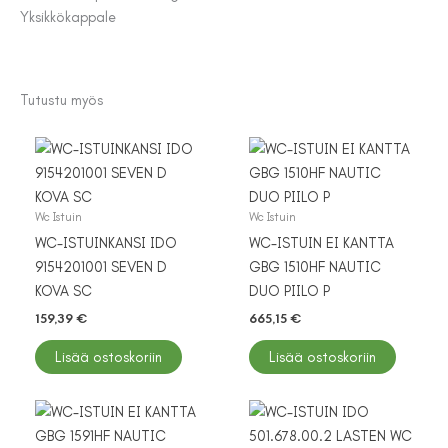
Yksikkö
kappale
Tutustu myös
Wc Istuin
Wc Istuin
WC-ISTUINKANSI IDO
WC-ISTUIN EI KANTTA
9154201001 SEVEN D
GBG 1510HF NAUTIC
KOVA SC
DUO PIILO P
159,39
€
665,15
€
Lisää ostoskoriin
Lisää ostoskoriin