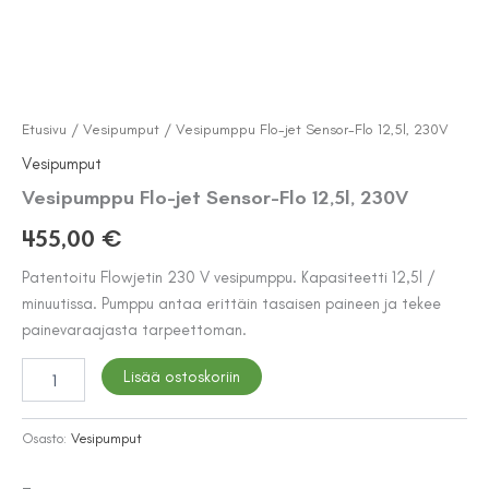
Etusivu
/
Vesipumput
/ Vesipumppu Flo-jet Sensor-Flo 12,5l, 230V
Vesipumput
Vesipumppu Flo-jet Sensor-Flo 12,5l, 230V
455,00
€
Patentoitu Flowjetin 230 V vesipumppu. Kapasiteetti 12,5l /
minuutissa. Pumppu antaa erittäin tasaisen paineen ja tekee
painevaraajasta tarpeettoman.
Vesipumppu
Lisää ostoskoriin
Flo-
jet
Sensor-
Osasto:
Vesipumput
Flo
12,5l,