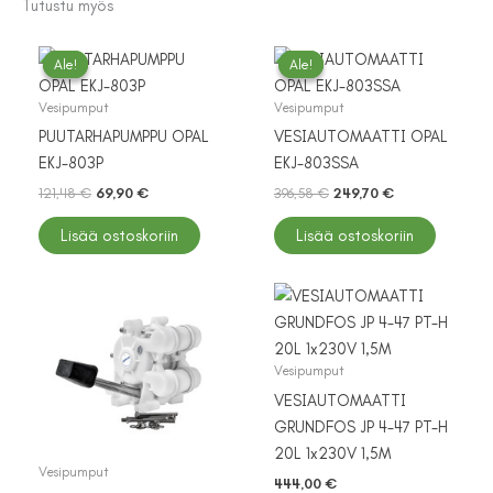
Tutustu myös
230V
määrä
Ale!
Ale!
Ale!
Ale!
Vesipumput
Vesipumput
PUUTARHAPUMPPU OPAL
VESIAUTOMAATTI OPAL
EKJ-803P
EKJ-803SSA
Alkuperäinen
Nykyinen
Alkuperäinen
Nykyinen
121,48
€
69,90
€
396,58
€
249,70
€
hinta
hinta
hinta
hinta
oli:
on:
oli:
on:
Lisää ostoskoriin
Lisää ostoskoriin
121,48 €.
69,90 €.
396,58 €.
249,70 €.
Vesipumput
VESIAUTOMAATTI
GRUNDFOS JP 4-47 PT-H
20L 1x230V 1,5M
Vesipumput
444,00
€