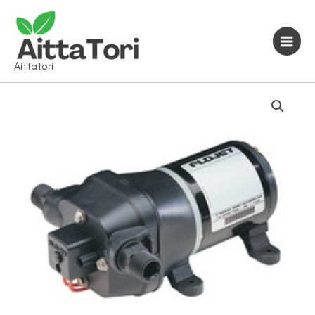
Siirry
sisältöön
Aittatori