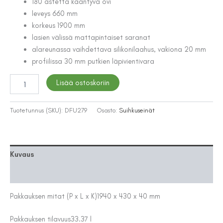
180 astetta kääntyvä ovi
leveys 660 mm
korkeus 1900 mm
lasien välissä mattapintaiset saranat
alareunassa vaihdettava silikonilaahus, vakiona 20 mm
profiilissa 30 mm putkien läpivientivara
TAITTUVA
Lisää ostoskoriin
KÄÄNTYVÄ
SUIHKUSEINÄ
66X190CM
Tuotetunnus (SKU):
DFU279
Osasto:
Suihkuseinät
SAVULASI
määrä
Kuvaus
Lisätiedot
Pakkauksen mitat (P x L x K)
1940 x 430 x 40 mm
Pakkauksen tilavuus
33.37 l