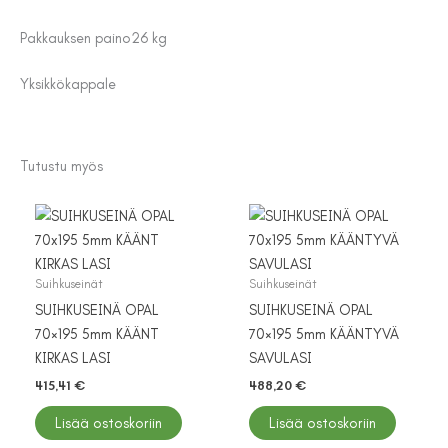
Pakkauksen paino
26 kg
Yksikkö
kappale
Tutustu myös
Suihkuseinät
Suihkuseinät
SUIHKUSEINÄ OPAL
SUIHKUSEINÄ OPAL
70×195 5mm KÄÄNT
70×195 5mm KÄÄNTYVÄ
KIRKAS LASI
SAVULASI
415,41
€
488,20
€
Lisää ostoskoriin
Lisää ostoskoriin