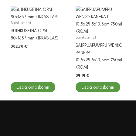
Suihkuseinät
SUIHKUSEINÄ OPAL
Suihkuseinät
80×185 4mm KIRKAS LASI
SAIPPUAPUMPPU WENKO
382,78
€
RANERA L
10,5×24,5×10,5cm 750ml
KROMI
34,14
€
Lisää ostoskoriin
Lisää ostoskoriin