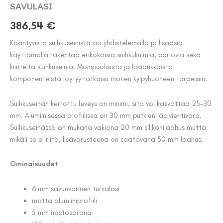
SAVULASI
386,54
€
Kääntyvistä suihkuseinistä voi yhdistelemällä ja lisäosia
käyttämällä rakentaa erikokoisia suihkukulmia, pariovia sekä
kiinteitä suihkuseiniä. Monipuolisista ja laadukkaista
komponenteista löytyy ratkaisu monen kylpyhuoneen tarpeisiin.
Suihkuseinän kerrottu leveys on minimi, sitä voi kasvattaa 25-30
mm. Alumiinisessa profiilissa on 30 mm putkien läpivientivara.
Suihkuseinässä on mukana vakiona 20 mm silikonilaahus mutta
mikäli se ei riitä, lisävarusteena on saatavana 50 mm laahus.
Ominaisuudet
6 mm savunvärinen turvalasi
matta alumiiniprofiili
5 mm nostosarana