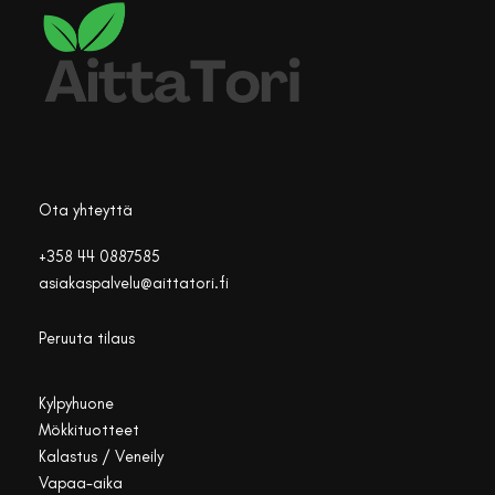
Ota yhteyttä
+358 44 0887585
asiakaspalvelu@aittatori.fi
Peruuta tilaus
Kylpyhuone
Mökkituotteet
Kalastus / Veneily
Vapaa-aika