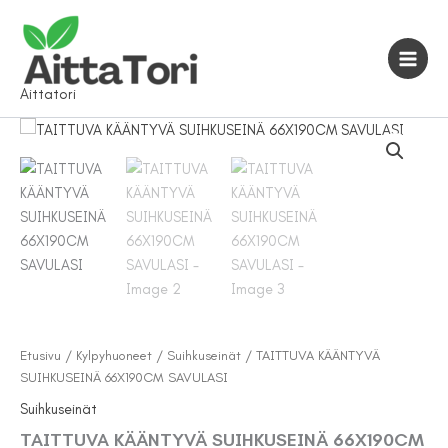
Siirry
sisältöön
Aittatori
Etusivu
/
Kylpyhuoneet
/
Suihkuseinät
/ TAITTUVA KÄÄNTYVÄ
SUIHKUSEINÄ 66X190CM SAVULASI
Suihkuseinät
TAITTUVA KÄÄNTYVÄ SUIHKUSEINÄ 66X190CM