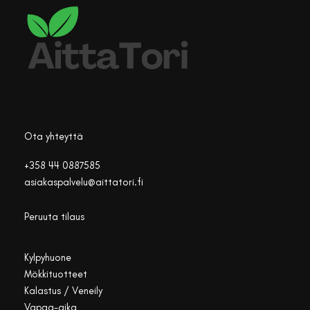
Ota yhteyttä
+358 44 0887585
asiakaspalvelu@aittatori.fi
Peruuta tilaus
Kylpyhuone
Mökkituotteet
Kalastus / Veneily
Vapaa-aika