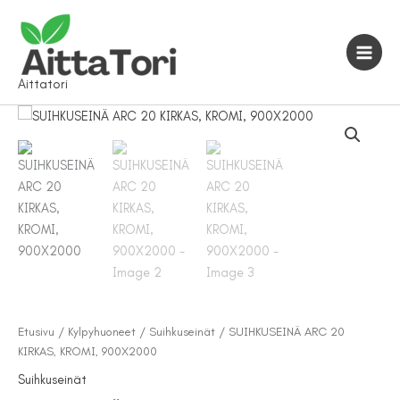
Siirry
sisältöön
Aittatori
Etusivu
/
Kylpyhuoneet
/
Suihkuseinät
/ SUIHKUSEINÄ ARC 20
KIRKAS, KROMI, 900X2000
Suihkuseinät