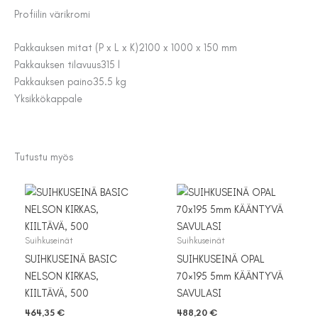
Profiilin väri
kromi
Pakkauksen mitat (P x L x K)
2100 x 1000 x 150 mm
Pakkauksen tilavuus
315 l
Pakkauksen paino
35.5 kg
Yksikkö
kappale
Tutustu myös
Suihkuseinät
Suihkuseinät
SUIHKUSEINÄ BASIC
SUIHKUSEINÄ OPAL
NELSON KIRKAS,
70×195 5mm KÄÄNTYVÄ
KIILTÄVÄ, 500
SAVULASI
464,35
€
488,20
€