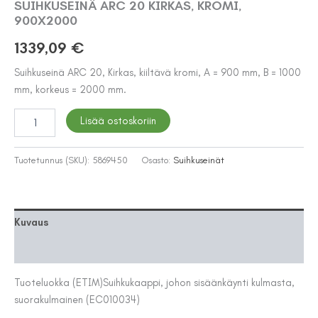
SUIHKUSEINÄ ARC 20 KIRKAS, KROMI,
900X2000
1339,09
€
Suihkuseinä ARC 20, Kirkas, kiiltävä kromi, A = 900 mm, B = 1000
mm, korkeus = 2000 mm.
SUIHKUSEINÄ
Lisää ostoskoriin
ARC
20
KIRKAS,
Tuotetunnus (SKU):
5869450
Osasto:
Suihkuseinät
KROMI,
900X2000
määrä
Kuvaus
Lisätiedot
Tuoteluokka (ETIM)
Suihkukaappi, johon sisäänkäynti kulmasta,
suorakulmainen (EC010034)