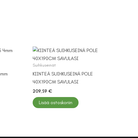
Suihkuseinät
 4mm
KIINTEÄ SUIHKUSEINÄ POLE
40X190CM SAVULASI
209,59
€
Lisää ostoskoriin