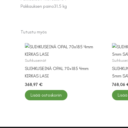
Pakkauksen paino
31.5 kg
Tutustu myös
Suihkuseinät
Suihkuse
SUIHKUSEINÄ OPAL 70×185 4mm
SUIHKU
KIRKAS LASI
5mm SA
368,97
€
768,06
Lisää ostoskoriin
Lisää