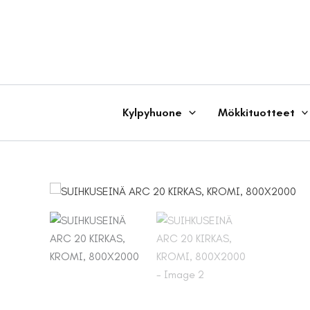
Siirry
sisältöön
Kylpyhuone
Mökkituotteet