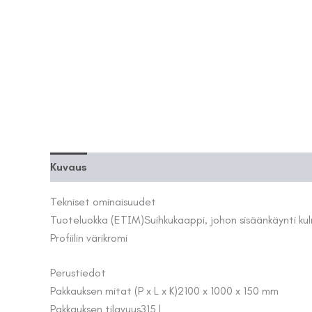
Kuvaus
Lisätiedot
Tekniset ominaisuudet
Tuoteluokka (ETIM)
Suihkukaappi, johon sisäänkäynti k
Profiilin väri
kromi
Perustiedot
Pakkauksen mitat (P x L x K)
2100 x 1000 x 150 mm
Pakkauksen tilavuus
315 l