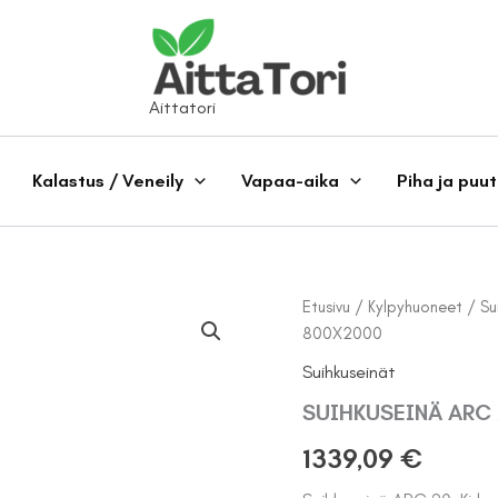
Aittatori
Kalastus / Veneily
Vapaa-aika
Piha ja puu
Etusivu
/
Kylpyhuoneet
/
Su
800X2000
Suihkuseinät
SUIHKUSEINÄ ARC 
1339,09
€