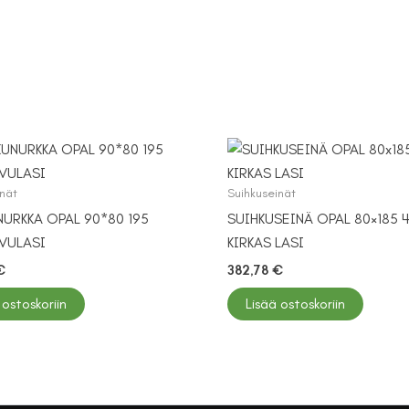
inät
Suihkuseinät
NURKKA OPAL 90*80 195
SUIHKUSEINÄ OPAL 80×185
VULASI
KIRKAS LASI
€
382,78
€
 ostoskoriin
Lisää ostoskoriin