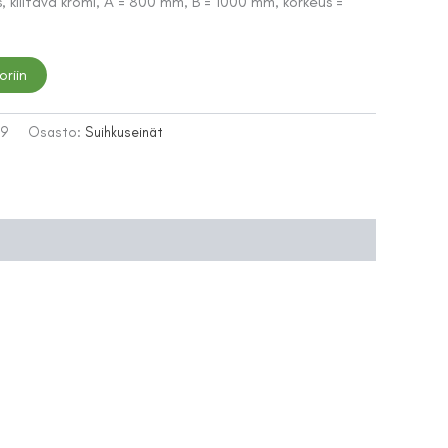
, kiiltävä kromi, A = 800 mm, B = 1000 mm, korkeus =
oriin
49
Osasto:
Suihkuseinät