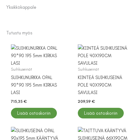
Yksikkö
kappale
Tutustu myös
Suihkuseinät
Suihkuseinät
SUIHKUNURKKA OPAL
KIINTEÄ SUIHKUSEINÄ
90*90 195 5mm KIRKAS
POLE 40X190CM
LASI
SAVULASI
715,35
€
209,59
€
Lisää ostoskoriin
Lisää ostoskoriin