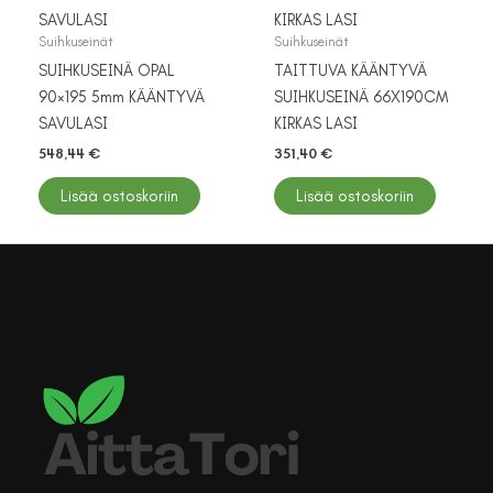
Suihkuseinät
Suihkuseinät
SUIHKUSEINÄ OPAL
TAITTUVA KÄÄNTYVÄ
90×195 5mm KÄÄNTYVÄ
SUIHKUSEINÄ 66X190CM
SAVULASI
KIRKAS LASI
548,44
€
351,40
€
Lisää ostoskoriin
Lisää ostoskoriin