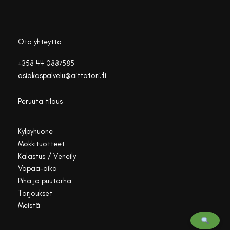
Ota yhteyttä
+358 44 0887585
asiakaspalvelu@aittatori.fi
Peruuta tilaus
Kylpyhuone
Mökkituotteet
Kalastus / Veneily
Vapaa-aika
Piha ja puutarha
Tarjoukset
Meistä