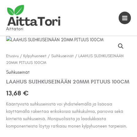
Siirry
sisältöön
Aittatori
Etusivu
/
Kylpyhuoneet
/
Suihkuseinät
/ LAAHUS SUIHKUSEINÄÄN
20MM PITUUS 100CM
Suihkuseinät
LAAHUS SUIHKUSEINÄÄN 20MM PITUUS 100CM
13,68
€
Kääntyvistä suihkuseinistä voi yhdistelemällä ja lisäosia
käyttämällä rakentaa erikokoisia suihkukulmia, pariovia sekä
kiinteitä suihkuseiniä. Monipuolisista ja laadukkaista
komponenteista löytyy ratkaisu monen kylpyhuoneen tarpeisiin.