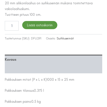
20 mm silikonilaahus on suihkuseinän mukana toimitettava
vakiolaahuskumi.
Tuotteen pituus 100 cm.
LAAHUS
Lisää ostoskoriin
SUIHKUSEINÄÄN
20MM
PITUUS
Tuotetunnus (SKU):
DFU291
Osasto:
Suihkuseinät
100CM
määrä
Kuvaus
Lisätiedot
Pakkauksen mitat (P x L x K)
1000 x 15 x 25 mm
Pakkauksen tilavuus
0.375 l
Pakkauksen paino
0.5 kg