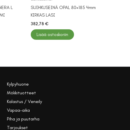
NERA L
SUIHKUSEINÄ OPAL 80×185 4mm
OMI
KIRKAS LASI
382,78
€
Lisää ostoskoriin
Kylpyhuone
Mökkituotteet
Kalastus / Veneily
Vapaa-aika
Piha ja puutarha
Tarjoukset