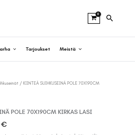
Hae
tarha
Tarjoukset
Meistä
ihkuseinät
/ KIINTEÄ SUIHKUSEINÄ POLE 70X190CM
INÄ POLE 70X190CM KIRKAS LASI
eräinen
Nykyinen
0
€