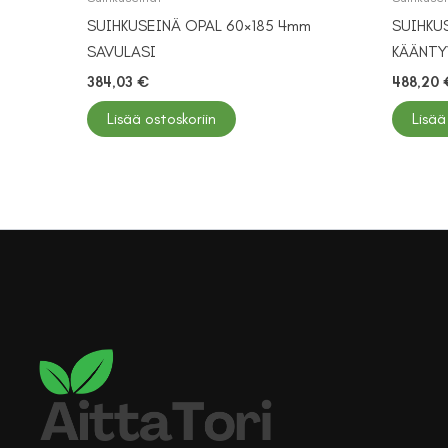
SUIHKUSEINÄ OPAL 60×185 4mm
SUIHKU
SAVULASI
KÄÄNTY
384,03
€
488,20
Lisää ostoskoriin
Lisää