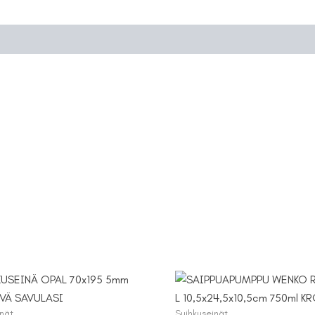
määrä
inät
Suihkuseinät