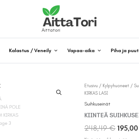
Aittatori
Kalastus / Veneily
Vapaa-aika
Piha ja puu
Etusivu
/
Kylpyhuoneet
/
Su
KIRKAS LASI
Suihkuseinät
KIINTEÄ SUIHKUSE
Alkup
248,49
€
195,0