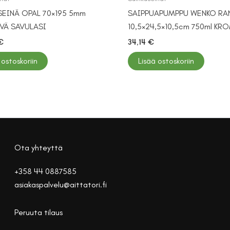
SEINÄ OPAL 70×195 5mm
SAIPPUAPUMPPU WENKO RA
VÄ SAVULASI
10,5×24,5×10,5cm 750ml KR
€
34,14
€
 ostoskoriin
Lisää ostoskoriin
Ota yhteyttä
+358 44 0887585
asiakaspalvelu@aittatori.fi
Peruuta tilaus