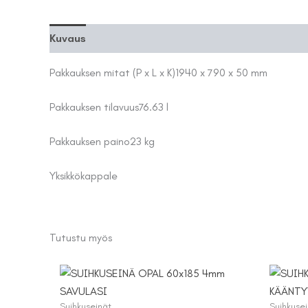
Kuvaus
Lisätiedot
Pakkauksen mitat (P x L x K)
1940 x 790 x 50 mm
Pakkauksen tilavuus
76.63 l
Pakkauksen paino
23 kg
Yksikkö
kappale
Tutustu myös
Suihkuseinät
Suihkuse