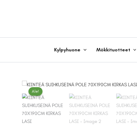
Siirry
sisältöön
Kylpyhuone
Mökkituotteet
Ale!