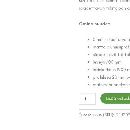
hinta
Kiinteät suihkuseinät asen
säädettävän tukitolpan av
oli:
248,4
Ominaisuudet
5 mm kirkas turvala
matta alumiiniprofii
säädettävä tukito
leveys 700 mm
lasinkorkeus 1900 
profiilissa 20 mm p
maksimi huonekor
KIINTEÄ
Lisää ostosk
SUIHKUSEINÄ
POLE
70X190CM
Tuotetunnus (SKU):
DFU30
KIRKAS
LASI