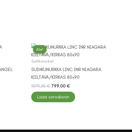
Ale!
Ale!
Suihkunurkat
 ANGEL
SUIHKUNURKKA LINC INR NIAGARA
KIILTÄVÄ/KIRKAS 80×90
Alkuperäinen
Nykyinen
1079,30
€
799,00
€
hinta
hinta
oli:
on:
Lisää ostoskoriin
1079,30 €.
799,00 €.