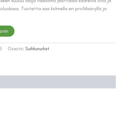
hinta
en kuuluu laaja valikoima yksittäisiä kaarevia ovia ja
koluokissa. Tuotetta saa kolmella eri profiilisävyllä ja
on:
30 €.
799,00 €.
oriin
3
Osasto:
Suihkunurkat