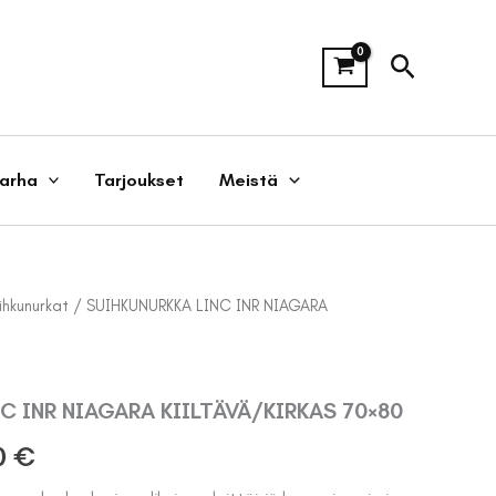
Hae
tarha
Tarjoukset
Meistä
ihkunurkat
/ SUIHKUNURKKA LINC INR NIAGARA
C INR NIAGARA KIILTÄVÄ/KIRKAS 70×80
eräinen
Nykyinen
0
€