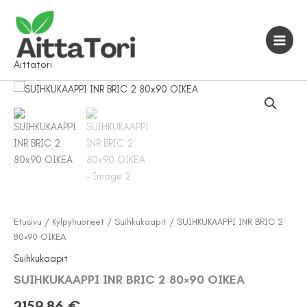
Siirry
sisältöön
Aittatori
Etusivu
/
Kylpyhuoneet
/
Suihkukaapit
/ SUIHKUKAAPPI INR BRIC 2
80×90 OIKEA
Suihkukaapit
SUIHKUKAAPPI INR BRIC 2 80×90 OIKEA
2159,86
€