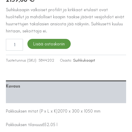
Suihkukaapin valkoiset profiilit ja kirkkaat etulasit ovat
huolitellut ja mahdolliset kaapin taakse jäävät vesijohdot eivät
huurrettujen takalasien ansiosta jää näkyviin. Suihkusetti kuuluu
hintaan, sekoittaja ei.
SUIHKUKAAPPI
Lisää ostoskoriin
INR
BRIC
2
Tuotetunnus (SKU):
5844202
Osasto:
Suihkukaapit
80x90
OIKEA
määrä
Kuvaus
Lisätiedot
Pakkauksen mitat (P x L x K)
2070 x 300 x 1050 mm
Pakkauksen tilavuus
652.05 l