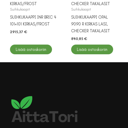
Suihkukaapit
Suihkukaapit
SUIHKUKAAPPI INR BRIC 4
SUIHKUKAAPPI OPAL
101×101 KIRKAS/FROST
9090 R KIRKAS LASI,
CHECKER TAKALASIT
2915,37
€
840,85
€
Lisää ostoskoriin
Lisää ostoskoriin