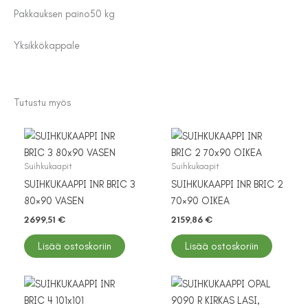
Pakkauksen paino
50 kg
Yksikkö
kappale
Tutustu myös
Suihkukaapit
Suihkukaapit
SUIHKUKAAPPI INR BRIC 3
SUIHKUKAAPPI INR BRIC 2
80×90 VASEN
70×90 OIKEA
2699,51
€
2159,86
€
Lisää ostoskoriin
Lisää ostoskoriin