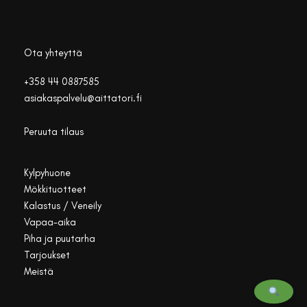
Ota yhteyttä
+358 44 0887585
asiakaspalvelu@aittatori.fi
Peruuta tilaus
Kylpyhuone
Mökkituotteet
Kalastus / Veneily
Vapaa-aika
Piha ja puutarha
Tarjoukset
Meistä