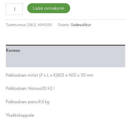
SADESUIHKUJÄRJESTELMÄ
Lisää ostoskoriin
TAPWELL
TVM2200
BRUSHED
Tuotetunnus (SKU):
6341030
Osasto:
Sadesuihkut
BLACK
CHROME
määrä
Kuvaus
Lisätiedot
Pakkauksen mitat (P x L x K)
805 x 400 x 110 mm
Pakkauksen tilavuus
35.42 l
Pakkauksen paino
9.6 kg
Yksikkö
kappale