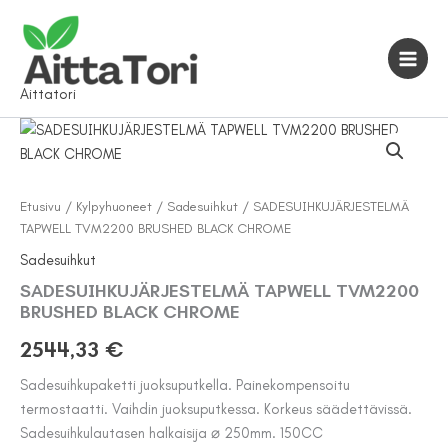
Siirry
sisältöön
Aittatori
Etusivu
/
Kylpyhuoneet
/
Sadesuihkut
/ SADESUIHKUJÄRJESTELMÄ
TAPWELL TVM2200 BRUSHED BLACK CHROME
Sadesuihkut
SADESUIHKUJÄRJESTELMÄ TAPWELL TVM2200
BRUSHED BLACK CHROME
2544,33
€
Sadesuihkupaketti juoksuputkella. Painekompensoitu
termostaatti. Vaihdin juoksuputkessa. Korkeus säädettävissä.
Sadesuihkulautasen halkaisija ⌀ 250mm. 150CC