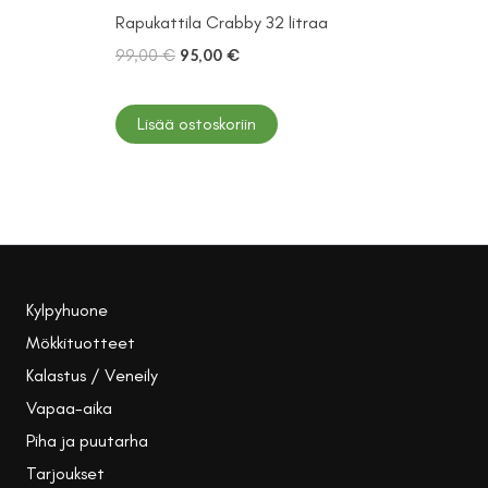
Rapukattila Crabby 32 litraa
Alkuperäinen
Nykyinen
99,00
€
95,00
€
hinta
hinta
oli:
on:
99,00 €.
95,00 €.
Lisää ostoskoriin
Kylpyhuone
Mökkituotteet
Kalastus / Veneily
Vapaa-aika
Piha ja puutarha
Tarjoukset