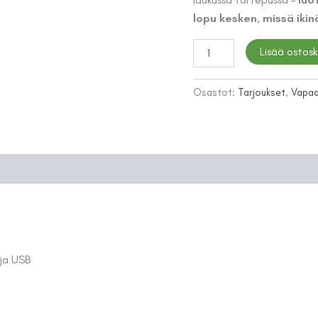
lopu kesken, missä ikinä 
SÄDE
Lisää ostosk
PowerBank
–
aurinkokennolla
Osastot:
Tarjoukset
,
Vapaa-
toimiva
langaton
varavirtalähde
määrä
 ja USB