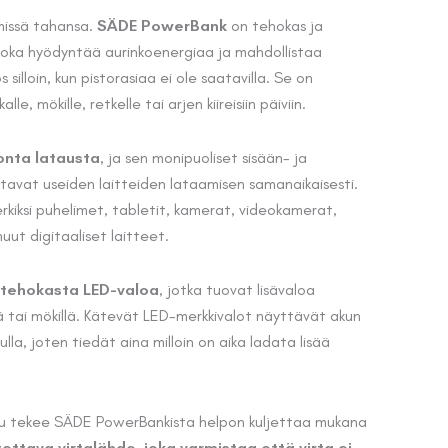
hinta
 missä tahansa.
SÄDE PowerBank
on tehokas ja
joka hyödyntää aurinkoenergiaa ja mahdollistaa
on:
silloin, kun pistorasiaa ei ole saatavilla. Se on
.
38,50 €.
e, mökille, retkelle tai arjen kiireisiin päiviin.
onta latausta
, ja sen monipuoliset sisään- ja
stavat useiden laitteiden lataamisen samanaikaisesti.
rkiksi puhelimet, tabletit, kamerat, videokamerat,
ut digitaaliset laitteet.
 tehokasta LED-valoa
, jotka tuovat lisävaloa
lä tai mökillä. Kätevät LED-merkkivalot näyttävät akun
ulla, joten tiedät aina milloin on aika ladata lisää
lu tekee SÄDE PowerBankista helpon kuljettaa mukana
tettava virtalähde, joka varmistaa että virta ei