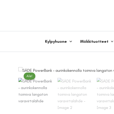
Siirry
sisältöön
Kylpyhuone
Mökkituotteet
Ale!