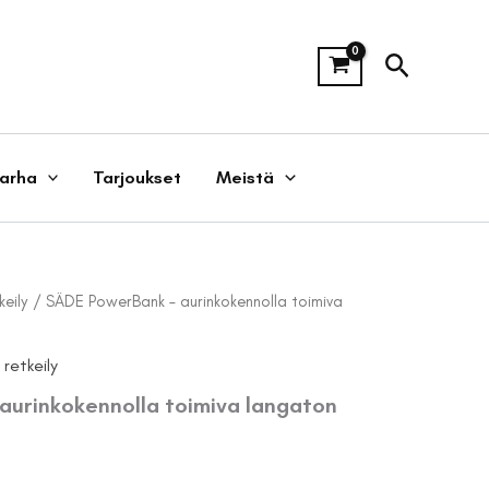
Hae
tarha
Tarjoukset
Meistä
eily
/ SÄDE PowerBank – aurinkokennolla toimiva
retkeily
aurinkokennolla toimiva langaton
äinen
Nykyinen