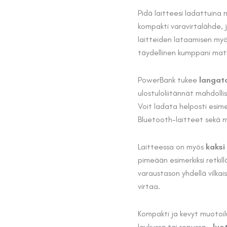
hinta
Pidä laitteesi ladattuina
kompakti varavirtalähde, 
oli:
laitteiden lataamisen myös 
69,90 €
täydellinen kumppani matkall
PowerBank tukee
langat
ulostuloliitännät mahdolli
Voit ladata helposti esime
Bluetooth-laitteet sekä mu
Laitteessa on myös
kaksi
pimeään esimerkiksi retkil
varaustason yhdellä vilkais
virtaa.
Kompakti ja kevyt muotoi
laukussa tai repussa –
luo