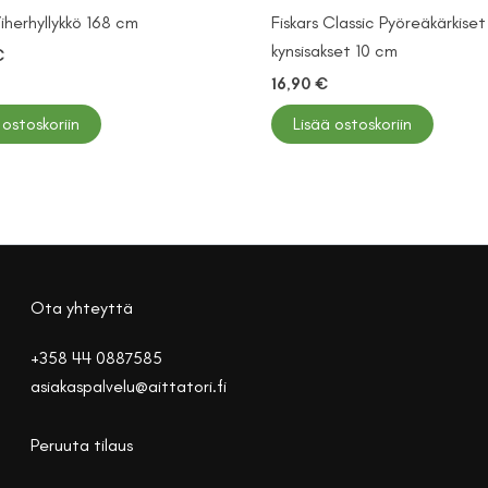
Viherhyllykkö 168 cm
Fiskars Classic Pyöreäkärkiset
kynsisakset 10 cm
€
16,90
€
 ostoskoriin
Lisää ostoskoriin
Ota yhteyttä
+358 44 0887585
asiakaspalvelu@aittatori.fi
Peruuta tilaus