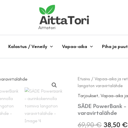
Aittatori
Kalastus / Veneily
Vapaa-aika
Piha ja puu
Etusivu
/
Vapaa-aika ja retk
langaton varavirtalähde
Tarjoukset
,
Vapaa-aika ja 
SÄDE PowerBank – 
varavirtalähde
Alkuper
69,90
€
38,50
€