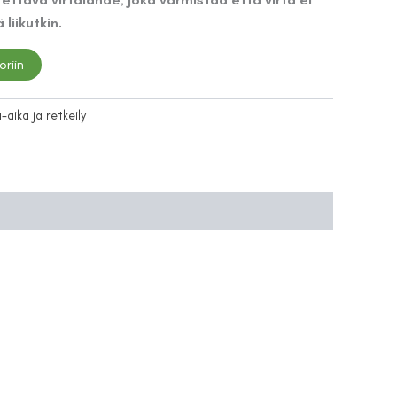
liikutkin.
oriin
aika ja retkeily