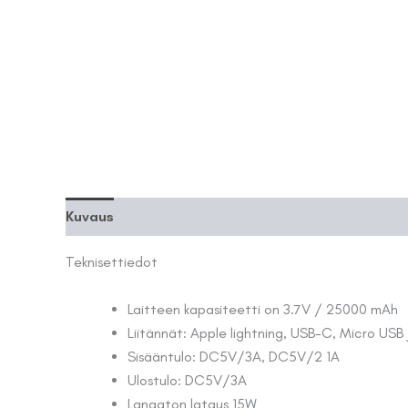
Kuvaus
Teknisettiedot
Laitteen kapasiteetti on 3.7V / 25000 mAh
Liitännät: Apple lightning, USB-C, Micro USB
Sisääntulo: DC5V/3A, DC5V/2 1A
Ulostulo: DC5V/3A
Langaton lataus 15W