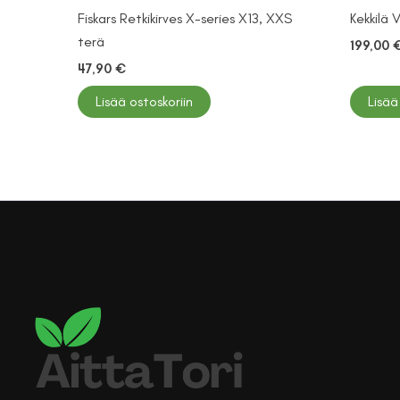
Fiskars Retkikirves X-series X13, XXS
Kekkilä 
terä
199,00
47,90
€
Lisää ostoskoriin
Lisää