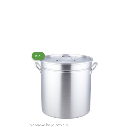
Ale!
Ale!
Vapaa-aika ja retkeily