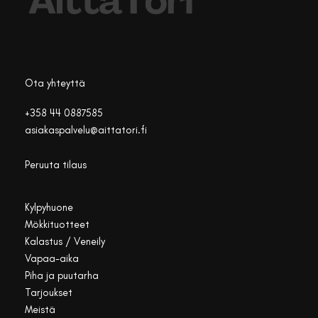
Ota yhteyttä
+358 44 0887585
asiakaspalvelu@aittatori.fi
Peruuta tilaus
Kylpyhuone
Mökkituotteet
Kalastus / Veneily
Vapaa-aika
Piha ja puutarha
Tarjoukset
Meistä