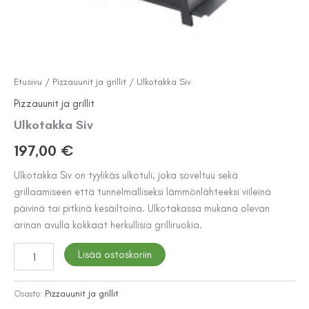
Etusivu
/
Pizzauunit ja grillit
/ Ulkotakka Siv
Pizzauunit ja grillit
Ulkotakka Siv
197,00
€
Ulkotakka Siv on tyylikäs ulkotuli, joka soveltuu sekä
grillaamiseen että tunnelmalliseksi lämmönlähteeksi viileinä
päivinä tai pitkinä kesäiltoina. Ulkotakassa mukana olevan
arinan avulla kokkaat herkullisia grilliruokia.
Ulkotakka
Lisää ostoskoriin
Siv
määrä
Osasto:
Pizzauunit ja grillit