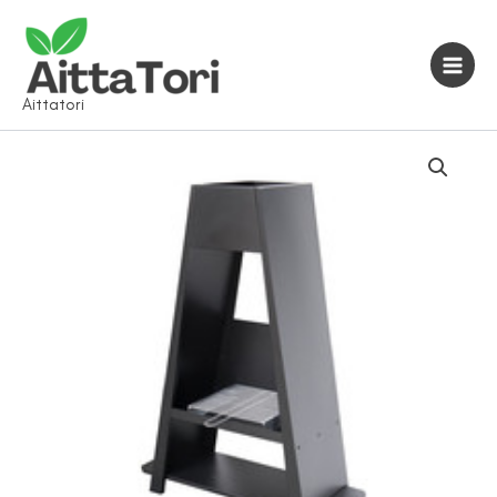
Siirry
sisältöön
Aittatori