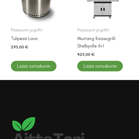
Pizzauunit ja grillit
Pizzauunit ja grillit
Tulipesä Lava
Mustang Kaasugrilli
Shelbyville 6+1
295,00
€
425,00
€
Lisää ostoskoriin
Lisää ostoskoriin