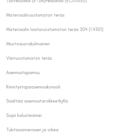
Tuoteluokka (ETIM)
Pesuallas (EC011550)
Materiaali
ruostumaton teräs
Materiaalin laatu
ruostumaton teräs 304 (1.4301)
Muoto
suorakulmainen
Väri
ruostumaton teräs
Asennustapa
muu
Kiinnitystapa
asennuskonsoli
Sisältää asennustarvikkeet
kyllä
Sopii kalusteisiin
ei
Tukitasanne
vasen ja oikea