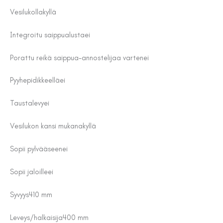
Vesilukolla
kyllä
Integroitu saippualusta
ei
Porattu reikä saippua-annostelijaa varten
ei
Pyyhepidikkeellä
ei
Taustalevy
ei
Vesilukon kansi mukana
kyllä
Sopii pylvääseen
ei
Sopii jaloille
ei
Syvyys
410 mm
Leveys/halkaisija
400 mm