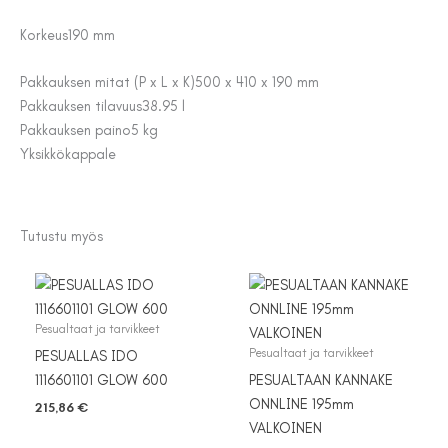
Korkeus
190 mm
Pakkauksen mitat (P x L x K)
500 x 410 x 190 mm
Pakkauksen tilavuus
38.95 l
Pakkauksen paino
5 kg
Yksikkö
kappale
Tutustu myös
Pesualtaat ja tarvikkeet
Pesualtaat ja tarvikkeet
PESUALLAS IDO
1116601101 GLOW 600
PESUALTAAN KANNAKE
ONNLINE 195mm
215,86
€
VALKOINEN