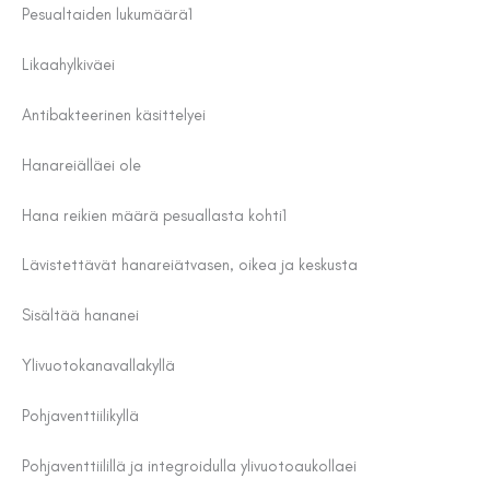
Pesualtaiden lukumäärä
1
Likaahylkivä
ei
Antibakteerinen käsittely
ei
Hanareiällä
ei ole
Hana reikien määrä pesuallasta kohti
1
Lävistettävät hanareiät
vasen, oikea ja keskusta
Sisältää hanan
ei
Ylivuotokanavalla
kyllä
Pohjaventtiili
kyllä
Pohjaventtiilillä ja integroidulla ylivuotoaukolla
ei