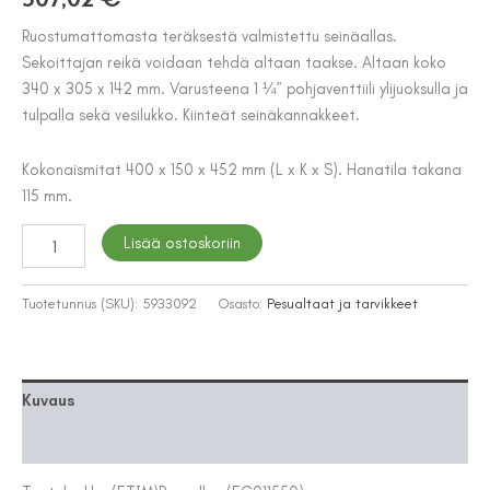
Ruostumattomasta teräksestä valmistettu seinäallas.
Sekoittajan reikä voidaan tehdä altaan taakse. Altaan koko
340 x 305 x 142 mm. Varusteena 1 ¼” pohjaventtiili ylijuoksulla ja
tulpalla sekä vesilukko. Kiinteät seinäkannakkeet.
Kokonaismitat 400 x 150 x 452 mm (L x K x S). Hanatila takana
115 mm.
SEINÄALLAS
Lisää ostoskoriin
KWC
KARAATTI
määrä
Tuotetunnus (SKU):
5933092
Osasto:
Pesualtaat ja tarvikkeet
Kuvaus
Lisätiedot