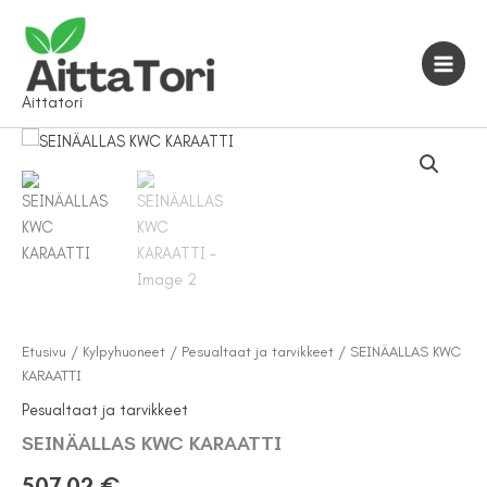
Siirry
sisältöön
Aittatori
Etusivu
/
Kylpyhuoneet
/
Pesualtaat ja tarvikkeet
/ SEINÄALLAS KWC
KARAATTI
Pesualtaat ja tarvikkeet
SEINÄALLAS KWC KARAATTI
507,02
€