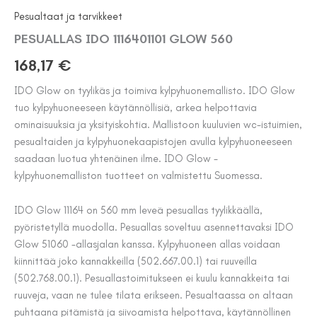
Pesualtaat ja tarvikkeet
PESUALLAS IDO 1116401101 GLOW 560
168,17
€
IDO Glow on tyylikäs ja toimiva kylpyhuonemallisto. IDO Glow
tuo kylpyhuoneeseen käytännöllisiä, arkea helpottavia
ominaisuuksia ja yksityiskohtia. Mallistoon kuuluvien wc-istuimien,
pesualtaiden ja kylpyhuonekaapistojen avulla kylpyhuoneeseen
saadaan luotua yhtenäinen ilme. IDO Glow -
kylpyhuonemalliston tuotteet on valmistettu Suomessa.
IDO Glow 11164 on 560 mm leveä pesuallas tyylikkäällä,
pyöristetyllä muodolla. Pesuallas soveltuu asennettavaksi IDO
Glow 51060 -allasjalan kanssa. Kylpyhuoneen allas voidaan
kiinnittää joko kannakkeilla (502.667.00.1) tai ruuveilla
(502.768.00.1). Pesuallastoimitukseen ei kuulu kannakkeita tai
ruuveja, vaan ne tulee tilata erikseen. Pesualtaassa on altaan
puhtaana pitämistä ja siivoamista helpottava, käytännöllinen