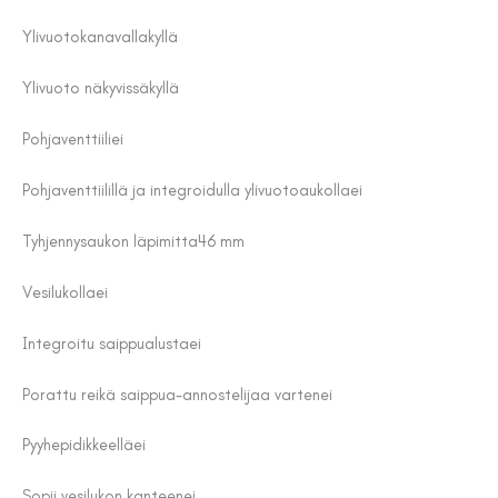
Ylivuotokanavalla
kyllä
Ylivuoto näkyvissä
kyllä
Pohjaventtiili
ei
Pohjaventtiilillä ja integroidulla ylivuotoaukolla
ei
Tyhjennysaukon läpimitta
46 mm
Vesilukolla
ei
Integroitu saippualusta
ei
Porattu reikä saippua-annostelijaa varten
ei
Pyyhepidikkeellä
ei
Sopii vesilukon kanteen
ei