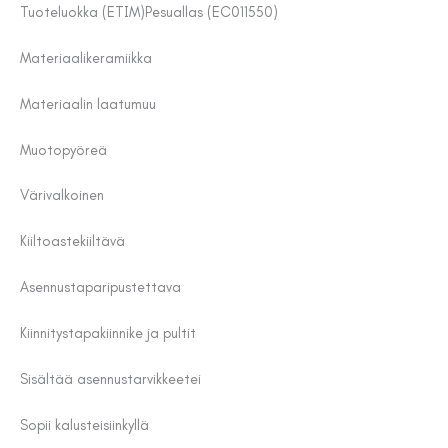
Tuoteluokka (ETIM)
Pesuallas (EC011550)
Materiaali
keramiikka
Materiaalin laatu
muu
Muoto
pyöreä
Väri
valkoinen
Kiiltoaste
kiiltävä
Asennustapa
ripustettava
Kiinnitystapa
kiinnike ja pultit
Sisältää asennustarvikkeet
ei
Sopii kalusteisiin
kyllä