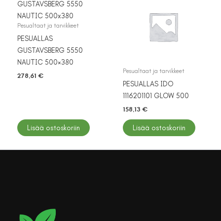
Pesualtaat ja tarvikkeet
PESUALLAS
GUSTAVSBERG 5550
NAUTIC 500×380
Pesualtaat ja tarvikkeet
278,61
€
PESUALLAS IDO
1116201101 GLOW 500
158,13
€
Lisää ostoskoriin
Lisää ostoskoriin