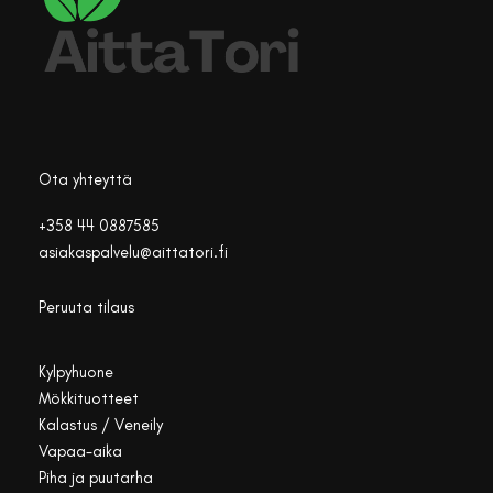
Ota yhteyttä
+358 44 0887585
asiakaspalvelu@aittatori.fi
Peruuta tilaus
Kylpyhuone
Mökkituotteet
Kalastus / Veneily
Vapaa-aika
Piha ja puutarha