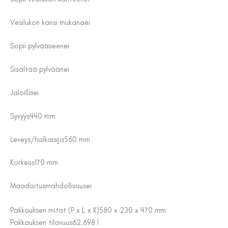
Vesilukon kansi mukana
ei
Sopii pylvääseen
ei
Sisältää pylvään
ei
Jaloilla
ei
Syvyys
440 mm
Leveys/halkaisija
560 mm
Korkeus
170 mm
Maadoitusmahdollisuus
ei
Pakkauksen mitat (P x L x K)
580 x 230 x 470 mm
Pakkauksen tilavuus
62.698 l