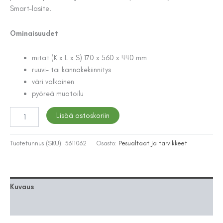
Smart-lasite.
Ominaisuudet
mitat (K x L x S) 170 x 560 x 440 mm
ruuvi- tai kannakekiinnitys
väri valkoinen
pyöreä muotoilu
PESUALLAS
Lisää ostoskoriin
IDO
1116401101
GLOW
Tuotetunnus (SKU):
5611062
Osasto:
Pesualtaat ja tarvikkeet
560
määrä
Kuvaus
Lisätiedot