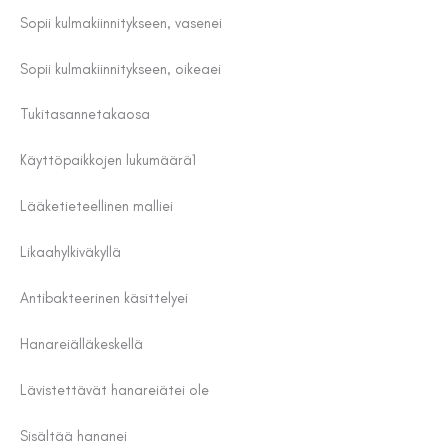
Sopii kulmakiinnitykseen, vasen
ei
Sopii kulmakiinnitykseen, oikea
ei
Tukitasanne
takaosa
Käyttöpaikkojen lukumäärä
1
Lääketieteellinen malli
ei
Likaahylkivä
kyllä
Antibakteerinen käsittely
ei
Hanareiällä
keskellä
Lävistettävät hanareiät
ei ole
Sisältää hanan
ei