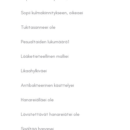
Sopii kulmakiinnitykseen, oikea
ei
Tukitasanne
ei ole
Pesualtaiden lukumäärä
1
Lääketieteellinen malli
ei
Likaahylkivä
ei
Antibakteerinen käsittely
ei
Hanareiällä
ei ole
Lävistettävät hanareiät
ei ole
Sisältää hanan
ei