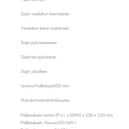
Sopii vesilukon kanteen
ei
Vesilukon kansi mukana
ei
Sopii pylvääseen
ei
Sisältää pylvään
ei
Sopii jaloille
ei
Leveys/halkaisija
800 mm
Maadoitusmahdollisuus
ei
Pakkauksen mitat (P x L x K)
840 x 230 x 520 mm
Pakkauksen tilavuus
100.464 l