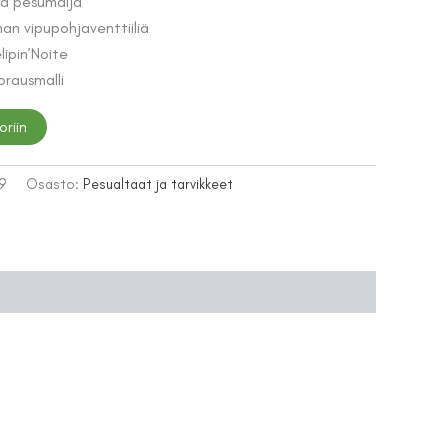
va pesumalja
lman vipupohjaventtiiliä
lipin’Noite
orausmalli
oriin
9
Osasto:
Pesualtaat ja tarvikkeet