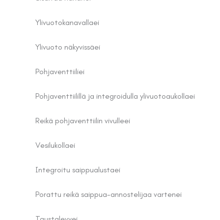
Ylivuotokanavalla
ei
Ylivuoto näkyvissä
ei
Pohjaventtiili
ei
Pohjaventtiilillä ja integroidulla ylivuotoaukolla
ei
Reikä pohjaventtiilin vivulle
ei
Vesilukolla
ei
Integroitu saippualusta
ei
Porattu reikä saippua-annostelijaa varten
ei
Taustalevy
ei