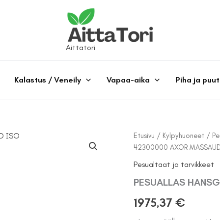
Aittatori
Kalastus / Veneily
Vapaa-aika
Piha ja puu
Etusivu
/
Kylpyhuoneet
/
Pe
42300000 AXOR MASSAUD
Pesualtaat ja tarvikkeet
PESUALLAS HANSG
1975,37
€