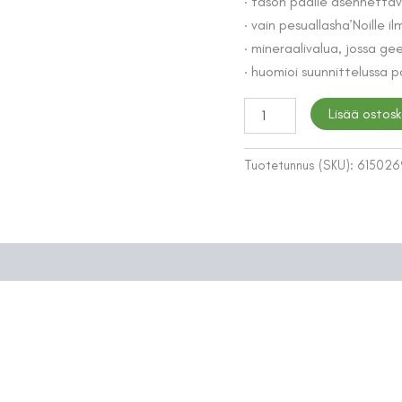
· tason päälle asennetta
· vain pesuallasha’Noille i
· mineraalivalua, jossa gee
· huomioi suunnittelussa p
PESUALLAS
Lisää ostosk
HANSGROHE
42300000
AXOR
Tuotetunnus (SKU):
615026
MASSAUD
ISO
määrä