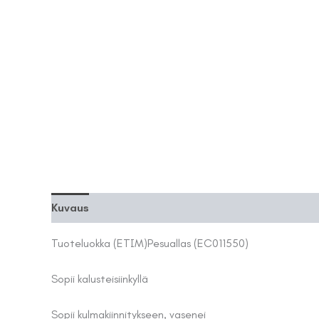
Kuvaus
Lisätiedot
Tuoteluokka (ETIM)
Pesuallas (EC011550)
Sopii kalusteisiin
kyllä
Sopii kulmakiinnitykseen, vasen
ei