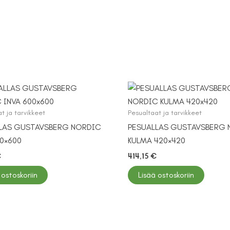
t ja tarvikkeet
Pesualtaat ja tarvikkeet
LAS GUSTAVSBERG NORDIC
PESUALLAS GUSTAVSBERG 
00×600
KULMA 420×420
€
414,15
€
 ostoskoriin
Lisää ostoskoriin