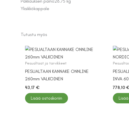
Pakkauksen paino
26.75 kg
Yksikkö
kappale
Tutustu myös
Pesualtaat ja tarvikkeet
Pesualtaa
PESUALTAAN KANNAKE ONNLINE
PESUAL
260mm VALKOINEN
INVA 6
43,17
€
778,10
Lisää ostoskoriin
Lisää