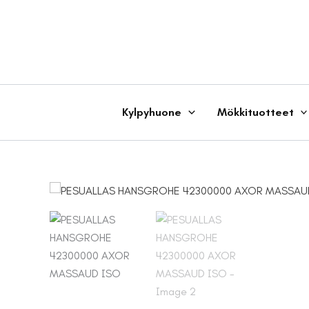
Siirry
sisältöön
Kylpyhuone
Mökkituotteet