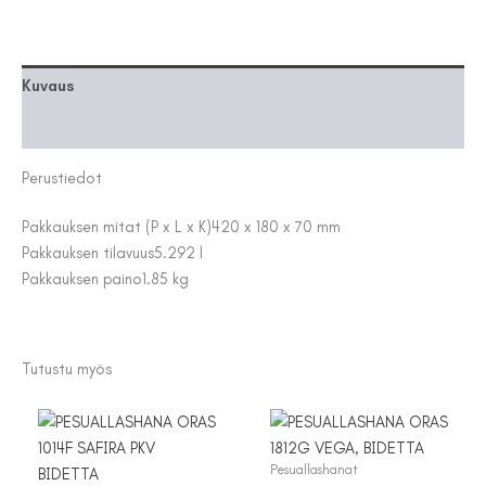
määrä
Kuvaus
Lisätiedot
Perustiedot
Pakkauksen mitat (P x L x K)
420 x 180 x 70 mm
Pakkauksen tilavuus
5.292 l
Pakkauksen paino
1.85 kg
Tutustu myös
Pesuallashanat