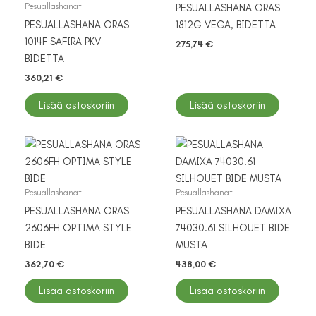
Pesuallashanat
PESUALLASHANA ORAS
PESUALLASHANA ORAS
1812G VEGA, BIDETTA
1014F SAFIRA PKV
275,74
€
BIDETTA
360,21
€
Lisää ostoskoriin
Lisää ostoskoriin
Pesuallashanat
Pesuallashanat
PESUALLASHANA ORAS
PESUALLASHANA DAMIXA
2606FH OPTIMA STYLE
74030.61 SILHOUET BIDE
BIDE
MUSTA
362,70
€
438,00
€
Lisää ostoskoriin
Lisää ostoskoriin