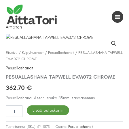
Siirry
sisältöön
Aittatori
Etusivu
/
Kylpyhuoneet
/
Pesuallashanat
/ PESUALLASHANA TAPWELL
EVM072 CHROME
Pesuallashanat
PESUALLASHANA TAPWELL EVM072 CHROME
362,70
€
Pesuallashana. Asennusreikä 35mm, tasoasennus.
PESUALLASHANA
Lisää ostoskoriin
TAPWELL
EVM072
CHROME
Tuotetunnus (SKU):
6141573
Osasto:
Pesuallashanat