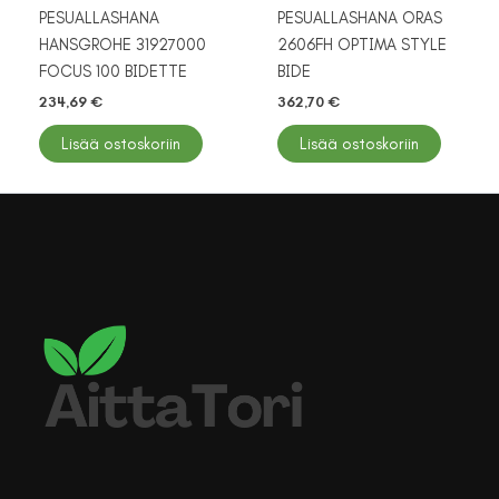
PESUALLASHANA
PESUALLASHANA ORAS
HANSGROHE 31927000
2606FH OPTIMA STYLE
FOCUS 100 BIDETTE
BIDE
234,69
€
362,70
€
Lisää ostoskoriin
Lisää ostoskoriin