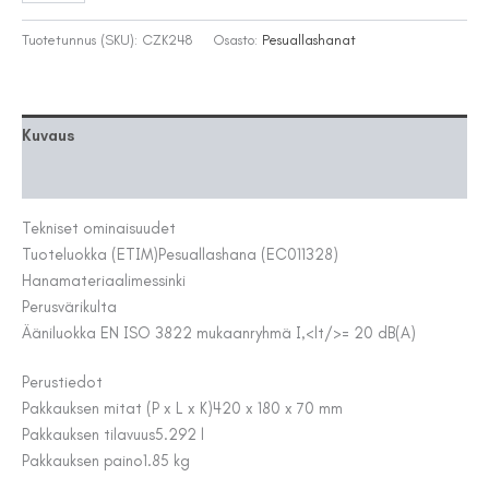
EVM069
HONEY
Tuotetunnus (SKU):
CZK248
Osasto:
Pesuallashanat
GOLD
BIDÉ
määrä
Kuvaus
Lisätiedot
Tekniset ominaisuudet
Tuoteluokka (ETIM)
Pesuallashana (EC011328)
Hanamateriaali
messinki
Perusväri
kulta
Ääniluokka EN ISO 3822 mukaan
ryhmä I,<lt/>= 20 dB(A)
Perustiedot
Pakkauksen mitat (P x L x K)
420 x 180 x 70 mm
Pakkauksen tilavuus
5.292 l
Pakkauksen paino
1.85 kg