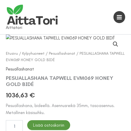
Siirry
sisältöön
Aittatori
Etusivu
/
Kylpyhuoneet
/
Pesuallashanat
/ PESUALLASHANA TAPWELL
EVM069 HONEY GOLD BIDÉ
Pesuallashanat
PESUALLASHANA TAPWELL EVM069 HONEY
GOLD BIDÉ
1036,63
€
Pesuallashana, bideellä. Asennusreikä 35mm, tasoasennus.
Metallinen käsisuihku.
PESUALLASHANA
Lisää ostoskoriin
TAPWELL