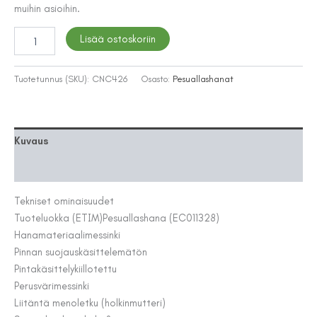
muihin asioihin.
PESUALLASHANA
Lisää ostoskoriin
TAPWELL
ARM081
BRASS
Tuotetunnus (SKU):
CNC426
Osasto:
Pesuallashanat
määrä
Kuvaus
Lisätiedot
Tekniset ominaisuudet
Tuoteluokka (ETIM)
Pesuallashana (EC011328)
Hanamateriaali
messinki
Pinnan suojaus
käsittelemätön
Pintakäsittely
kiillotettu
Perusväri
messinki
Liitäntä meno
letku (holkinmutteri)