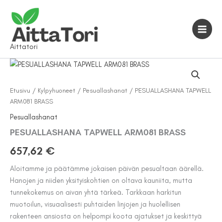
Siirry
sisältöön
Aittatori
Etusivu
/
Kylpyhuoneet
/
Pesuallashanat
/ PESUALLASHANA TAPWELL
ARM081 BRASS
Pesuallashanat
PESUALLASHANA TAPWELL ARM081 BRASS
657,62
€
Aloitamme ja päätämme jokaisen päivän pesualtaan äärellä.
Hanojen ja niiden yksityiskohtien on oltava kauniita, mutta
tunnekokemus on aivan yhtä tärkeä. Tarkkaan harkitun
muotoilun, visuaalisesti puhtaiden linjojen ja huolellisen
rakenteen ansiosta on helpompi koota ajatukset ja keskittyä