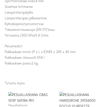
Syöttöliitoksen koko
8 mm
Sisältää liittimet
ei
Lämpötilaraja
kyllä
Lämpötilarajan jälkisäätö
ei
Kylmäkäynnistystoiminto
ei
Takaisinvirtaussuoja (EN 1717)
muu
Virtaama (300 kPa)
4.8 l/min
Perustiedot
Pakkauksen mitat (P x L x K)
485 x 285 x 80 mm
Pakkauksen tilavuus
11.058 l
Pakkauksen paino
2 kg
Tutustu myös
Pesuallashanat