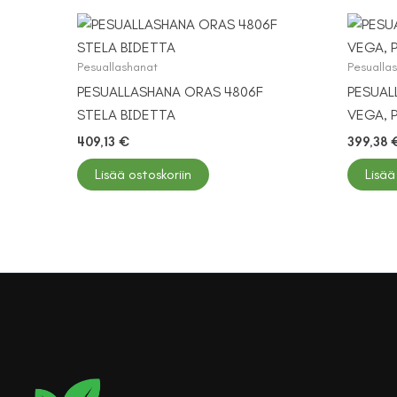
Pesuallashanat
Pesualla
PESUALLASHANA ORAS 4806F
PESUAL
STELA BIDETTA
VEGA, P
409,13
€
399,38
Lisää ostoskoriin
Lisää