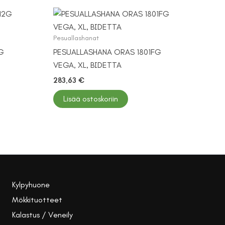
Pesuallashanat
G
PESUALLASHANA ORAS 1801FG
VEGA, XL, BIDETTA
283,63
€
Lisää ostoskoriin
Kylpyhuone
Mökkituotteet
Kalastus / Veneily