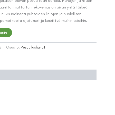
kaisen päivän pesualtaan äärellä. Hanojen ja niiden
 kauniita, mutta tunnekokemus on aivan yhtä tärkeä.
, visuaalisesti puhtaiden linjojen ja huolellisen
pompi koota ajatukset ja keskittyä muihin asioihin.
oriin
3
Osasto:
Pesuallashanat