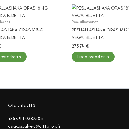
shanat
Pesuallashanat
LASHANA ORAS 1814G
PESUALLASHANA ORAS 1812
KV, BIDETTA
VEGA, BIDETTA
€
275,74
€
 ostoskoriin
Lisää ostoskoriin
Ota yhteyttä
+358 44 0887585
asiakaspalvelu@aittatori.fi