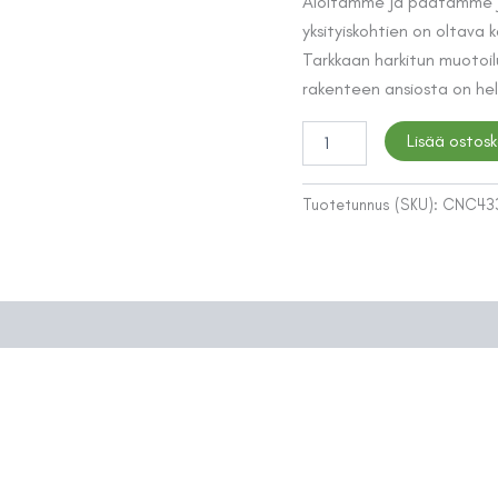
Aloitamme ja päätämme jo
yksityiskohtien on oltava
Tarkkaan harkitun muotoilun
rakenteen ansiosta on hel
PESUALLASHANA
Lisää ostosk
TAPWELL
ARM081
BLACK
Tuotetunnus (SKU):
CNC43
CHROME
määrä