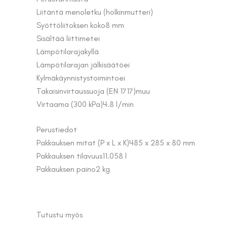
Liitäntä meno
letku (holkinmutteri)
Syöttöliitoksen koko
8 mm
Sisältää liittimet
ei
Lämpötilaraja
kyllä
Lämpötilarajan jälkisäätö
ei
Kylmäkäynnistystoiminto
ei
Takaisinvirtaussuoja (EN 1717)
muu
Virtaama (300 kPa)
4.8 l/min
Perustiedot
Pakkauksen mitat (P x L x K)
485 x 285 x 80 mm
Pakkauksen tilavuus
11.058 l
Pakkauksen paino
2 kg
Tutustu myös