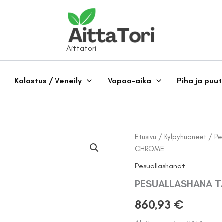
Aittatori
Kalastus / Veneily
Vapaa-aika
Piha ja puu
Etusivu
/
Kylpyhuoneet
/
Pe
CHROME
Pesuallashanat
PESUALLASHANA T
860,93
€