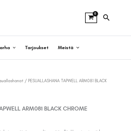
Hae
tarha
Tarjoukset
Meistä
suallashanat
/ PESUALLASHANA TAPWELL ARM081 BLACK
APWELL ARM081 BLACK CHROME