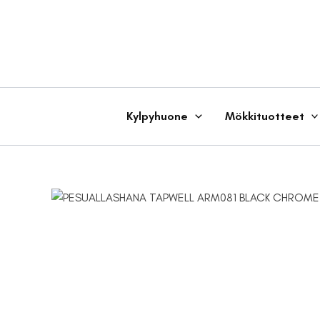
Siirry
sisältöön
Kylpyhuone
Mökkituotteet