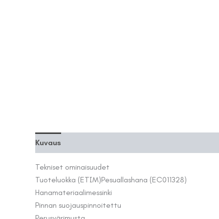
Kuvaus
Lisätiedot
Tekniset ominaisuudet
Tuoteluokka (ETIM)
Pesuallashana (EC011328)
Hanamateriaali
messinki
Pinnan suojaus
pinnoitettu
Perusväri
musta