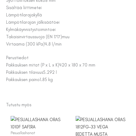
Syöttöliitoksen koko
8 mm
Sisältää liittimet
ei
Lämpötilaraja
kyllä
Lämpötilarajan jälkisäätö
ei
Kylmäkäynnistystoiminto
ei
Takaisinvirtaussuoja (EN 1717)
muu
Virtaama (300 kPa)
4.8 l/min
Perustiedot
Pakkauksen mitat (P x L x K)
420 x 180 x 70 mm
Pakkauksen tilavuus
5.292 l
Pakkauksen paino
1.85 kg
Tutustu myös
Pesuallashanat