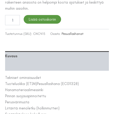
rakenteen ansiosta on helpompi koota ajatukset ja keskittyä
muihin asioihin.
PESUALLASHANA
Lisää ostoskoriin
TAPWELL
ARM071
BLACK
Tuotetunnus (SKU):
CNC415
Osasto:
Pesuallashanat
CHROME
määrä
Kuvaus
Lisätiedot
Tekniset ominaisuudet
Tuoteluokka (ETIM)
Pesuallashana (EC011328)
Hanamateriaali
messinki
Pinnan suojaus
pinnoitettu
Perusväri
musta
Liitäntä meno
letku (holkinmutteri)