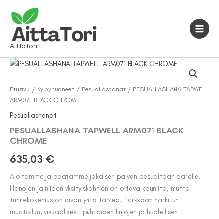
Siirry
sisältöön
Aittatori
Etusivu
/
Kylpyhuoneet
/
Pesuallashanat
/ PESUALLASHANA TAPWELL
ARM071 BLACK CHROME
Pesuallashanat
PESUALLASHANA TAPWELL ARM071 BLACK
CHROME
635,03
€
Aloitamme ja päätämme jokaisen päivän pesualtaan äärellä.
Hanojen ja niiden yksityiskohtien on oltava kauniita, mutta
tunnekokemus on aivan yhtä tärkeä. Tarkkaan harkitun
muotoilun, visuaalisesti puhtaiden linjojen ja huolellisen