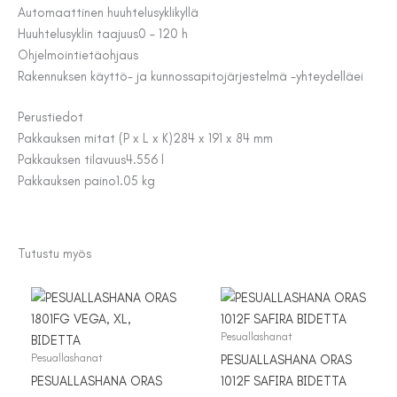
Automaattinen huuhtelusykli
kyllä
Huuhtelusyklin taajuus
0 – 120 h
Ohjelmointi
etäohjaus
Rakennuksen käyttö- ja kunnossapitojärjestelmä -yhteydellä
ei
Perustiedot
Pakkauksen mitat (P x L x K)
284 x 191 x 84 mm
Pakkauksen tilavuus
4.556 l
Pakkauksen paino
1.05 kg
Tutustu myös
Pesuallashanat
Pesuallashanat
PESUALLASHANA ORAS
PESUALLASHANA ORAS
1012F SAFIRA BIDETTA