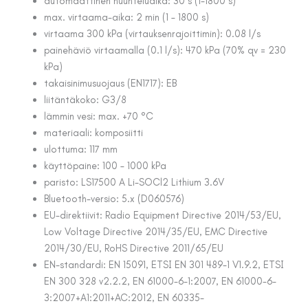
automaattinen huuhteluaika: 30 s (1-1800 s)
max. virtaama-aika: 2 min (1 – 1800 s)
virtaama 300 kPa (virtauksenrajoittimin): 0.08 l/s
painehäviö virtaamalla (0.1 l/s): 470 kPa (70% qv = 230
kPa)
takaisinimusuojaus (EN1717): EB
liitäntäkoko: G3/8
lämmin vesi: max. +70 °C
materiaali: komposiitti
ulottuma: 117 mm
käyttöpaine: 100 – 1000 kPa
paristo: LS17500 A Li-SOCl2 Lithium 3.6V
Bluetooth-versio: 5.x (D060576)
EU-direktiivit: Radio Equipment Directive 2014/53/EU,
Low Voltage Directive 2014/35/EU, EMC Directive
2014/30/EU, RoHS Directive 2011/65/EU
EN-standardi: EN 15091, ETSI EN 301 489-1 V1.9.2, ETSI
EN 300 328 v2.2.2, EN 61000-6-1:2007, EN 61000-6-
3:2007+A1:2011+AC:2012, EN 60335-