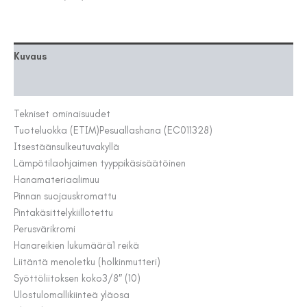
BT
OMAVOIMA
määrä
Kuvaus
Lisätiedot
Tekniset ominaisuudet
Tuoteluokka (ETIM)
Pesuallashana (EC011328)
Itsestäänsulkeutuva
kyllä
Lämpötilaohjaimen tyyppi
käsisäätöinen
Hanamateriaali
muu
Pinnan suojaus
kromattu
Pintakäsittely
kiillotettu
Perusväri
kromi
Hanareikien lukumäärä
1 reikä
Liitäntä meno
letku (holkinmutteri)
Syöttöliitoksen koko
3/8″ (10)
Ulostulomalli
kiinteä yläosa