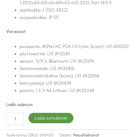
1:2012+A11+A13+A1+A14+A2+A15:2021, Part 19.11.4
ääniluokka: I (ISO 3822)
suojausluokka: IP 55
Varaosat
poresuutin, M24x1 HC PCA 7.0 l/min (kromi): LVI 6510337
pilottiventtiili: LVI 6420811
sensori, 3/9 V, Bluetooth: LVI 6420814
lämmönsäädin: LVI 6420818
lämmönsäätökahva (kromi): LVI 6420816
kiinnityssarja: LVI 6420634
paristo, 1.5 V AA Lithium: LVI 6420268
Linkki videoon
PESUALLASHANA
Lisää ostoskoriin
ORAS
9230BFZ
ELECTRA
Tuotetunnus (SKU):
6110435
Osasto:
Pesuallashanat