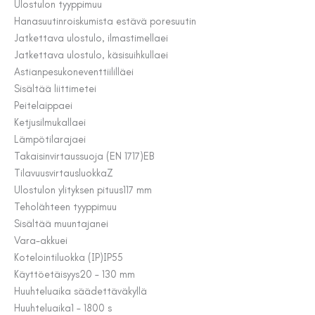
Ulostulon tyyppi
muu
Hanasuutin
roiskumista estävä poresuutin
Jatkettava ulostulo, ilmastimella
ei
Jatkettava ulostulo, käsisuihkulla
ei
Astianpesukoneventtiilillä
ei
Sisältää liittimet
ei
Peitelaippa
ei
Ketjusilmukalla
ei
Lämpötilaraja
ei
Takaisinvirtaussuoja (EN 1717)
EB
Tilavuusvirtausluokka
Z
Ulostulon ylityksen pituus
117 mm
Teholähteen tyyppi
muu
Sisältää muuntajan
ei
Vara-akku
ei
Kotelointiluokka (IP)
IP55
Käyttöetäisyys
20 – 130 mm
Huuhteluaika säädettävä
kyllä
Huuhteluaika
1 – 1800 s