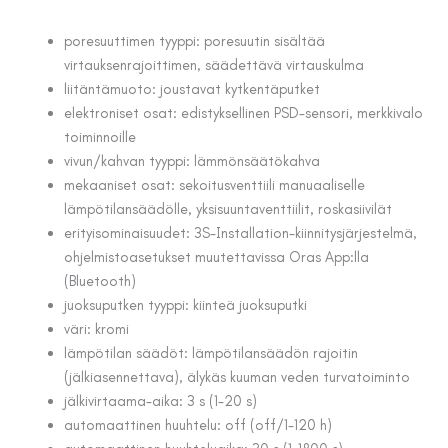
poresuuttimen tyyppi: poresuutin sisältää
virtauksenrajoittimen, säädettävä virtauskulma
liitäntämuoto: joustavat kytkentäputket
elektroniset osat: edistyksellinen PSD-sensori, merkkivalo
toiminnoille
vivun/kahvan tyyppi: lämmönsäätökahva
mekaaniset osat: sekoitusventtiili manuaaliselle
lämpötilansäädölle, yksisuuntaventtiilit, roskasiivilät
erityisominaisuudet: 3S-Installation-kiinnitysjärjestelmä,
ohjelmistoasetukset muutettavissa Oras App:lla
(Bluetooth)
juoksuputken tyyppi: kiinteä juoksuputki
väri: kromi
lämpötilan säädöt: lämpötilansäädön rajoitin
(jälkiasennettava), älykäs kuuman veden turvatoiminto
jälkivirtaama-aika: 3 s (1-20 s)
automaattinen huuhtelu: off (off/1-120 h)