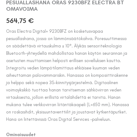
PESUALLASHANA ORAS 9230BFZ ELECTRA BT
OMAVOIMA
564,75
€
Oras Electra Digital+ 9230BFZ on kosketusvapaa
pesuallashana, jossa on lämmönsäätökahva. Poresuuttimessa
on säädettävä virtauskulma ± 10°. Älykäs sensoriteknologia
Bluetooth-yhteydellä mahdollistaa hanan käytön seurannan ja
asetusten muuttamisen helposti erillisen sovelluksen kautta.
Integroitu veden lämpötilamittaus ehkäisee kuuman veden
aiheuttaman palovammariskin. Hanassa on komposiittirakenne
ja helppo sekä nopea 3S-kiinnitysjärjestelmä. Digitaalinen
voimayksikkö tuottaa hanan tarvitseman sähkövirran veden
virtauksesta, jolloin erillistä virtalähdettä ei tarvita. Hanan
mukana tulee verkkovirran liitäntäkaapeli (L=650 mm). Hanassa
on roskasihdit, yksisuuntaventtiilit ja joustavat kytkentäputket.
Hana on liitettävissä Oras Digital Services -palveluun.
Ominaisuudet