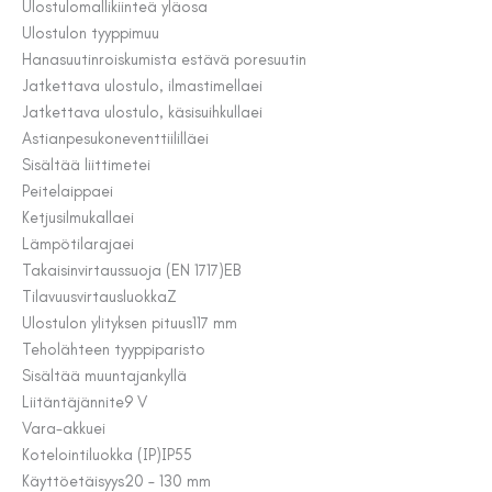
Ulostulomalli
kiinteä yläosa
Ulostulon tyyppi
muu
Hanasuutin
roiskumista estävä poresuutin
Jatkettava ulostulo, ilmastimella
ei
Jatkettava ulostulo, käsisuihkulla
ei
Astianpesukoneventtiilillä
ei
Sisältää liittimet
ei
Peitelaippa
ei
Ketjusilmukalla
ei
Lämpötilaraja
ei
Takaisinvirtaussuoja (EN 1717)
EB
Tilavuusvirtausluokka
Z
Ulostulon ylityksen pituus
117 mm
Teholähteen tyyppi
paristo
Sisältää muuntajan
kyllä
Liitäntäjännite
9 V
Vara-akku
ei
Kotelointiluokka (IP)
IP55
Käyttöetäisyys
20 – 130 mm