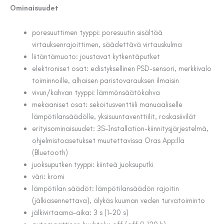
Ominaisuudet
poresuuttimen tyyppi: poresuutin sisältää
virtauksenrajoittimen, säädettävä virtauskulma
liitäntämuoto: joustavat kytkentäputket
elektroniset osat: edistyksellinen PSD-sensori, merkkivalo
toiminnoille, alhaisen paristovarauksen ilmaisin
vivun/kahvan tyyppi: lämmönsäätökahva
mekaaniset osat: sekoitusventtiili manuaaliselle
lämpötilansäädölle, yksisuuntaventtiilit, roskasiivilät
erityisominaisuudet: 3S-Installation-kiinnitysjärjestelmä,
ohjelmistoasetukset muutettavissa Oras App:lla
(Bluetooth)
juoksuputken tyyppi: kiinteä juoksuputki
väri: kromi
lämpötilan säädöt: lämpötilansäädön rajoitin
(jälkiasennettava), älykäs kuuman veden turvatoiminto
jälkivirtaama-aika: 3 s (1-20 s)