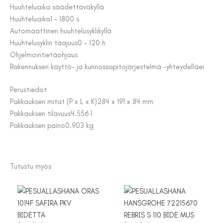
Huuhteluaika säädettävä
kyllä
Huuhteluaika
1 – 1800 s
Automaattinen huuhtelusykli
kyllä
Huuhtelusyklin taajuus
0 – 120 h
Ohjelmointi
etäohjaus
Rakennuksen käyttö- ja kunnossapitojärjestelmä -yhteydellä
ei
Perustiedot
Pakkauksen mitat (P x L x K)
284 x 191 x 84 mm
Pakkauksen tilavuus
4.556 l
Pakkauksen paino
0.903 kg
Tutustu myös