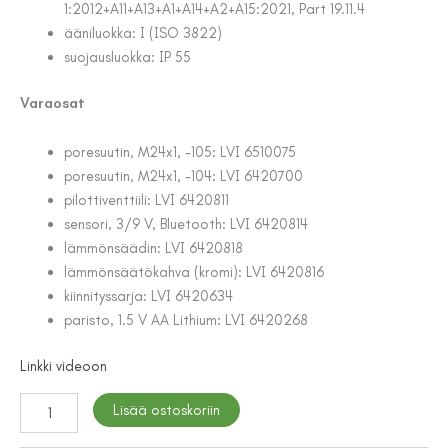
1:2012+A11+A13+A1+A14+A2+A15:2021, Part 19.11.4
ääniluokka: I (ISO 3822)
suojausluokka: IP 55
Varaosat
poresuutin, M24x1, -105: LVI 6510075
poresuutin, M24x1, -104: LVI 6420700
pilottiventtiili: LVI 6420811
sensori, 3/9 V, Bluetooth: LVI 6420814
lämmönsäädin: LVI 6420818
lämmönsäätökahva (kromi): LVI 6420816
kiinnityssarja: LVI 6420634
paristo, 1.5 V AA Lithium: LVI 6420268
Linkki videoon
PESUALLASHANA
Lisää ostoskoriin
ORAS
9220FZ-