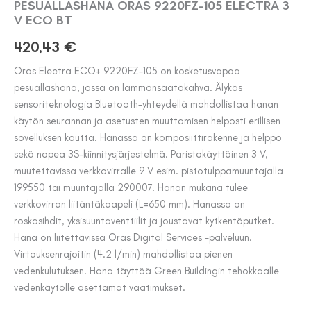
PESUALLASHANA ORAS 9220FZ-105 ELECTRA 3
V ECO BT
420,43
€
Oras Electra ECO+ 9220FZ-105 on kosketusvapaa
pesuallashana, jossa on lämmönsäätökahva. Älykäs
sensoriteknologia Bluetooth-yhteydellä mahdollistaa hanan
käytön seurannan ja asetusten muuttamisen helposti erillisen
sovelluksen kautta. Hanassa on komposiittirakenne ja helppo
sekä nopea 3S-kiinnitysjärjestelmä. Paristokäyttöinen 3 V,
muutettavissa verkkovirralle 9 V esim. pistotulppamuuntajalla
199550 tai muuntajalla 290007. Hanan mukana tulee
verkkovirran liitäntäkaapeli (L=650 mm). Hanassa on
roskasihdit, yksisuuntaventtiilit ja joustavat kytkentäputket.
Hana on liitettävissä Oras Digital Services -palveluun.
Virtauksenrajoitin (4.2 l/min) mahdollistaa pienen
vedenkulutuksen. Hana täyttää Green Buildingin tehokkaalle
vedenkäytölle asettamat vaatimukset.