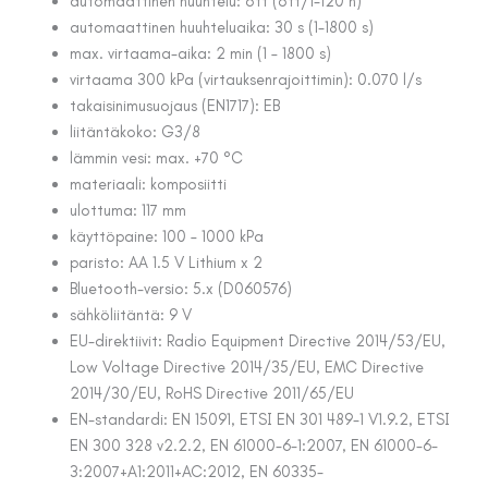
automaattinen huuhtelu: off (off/1-120 h)
automaattinen huuhteluaika: 30 s (1-1800 s)
max. virtaama-aika: 2 min (1 – 1800 s)
virtaama 300 kPa (virtauksenrajoittimin): 0.070 l/s
takaisinimusuojaus (EN1717): EB
liitäntäkoko: G3/8
lämmin vesi: max. +70 °C
materiaali: komposiitti
ulottuma: 117 mm
käyttöpaine: 100 – 1000 kPa
paristo: AA 1.5 V Lithium x 2
Bluetooth-versio: 5.x (D060576)
sähköliitäntä: 9 V
EU-direktiivit: Radio Equipment Directive 2014/53/EU,
Low Voltage Directive 2014/35/EU, EMC Directive
2014/30/EU, RoHS Directive 2011/65/EU
EN-standardi: EN 15091, ETSI EN 301 489-1 V1.9.2, ETSI
EN 300 328 v2.2.2, EN 61000-6-1:2007, EN 61000-6-
3:2007+A1:2011+AC:2012, EN 60335-