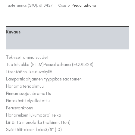
105
Tuotetunnus (SKU):
6110427
Osasto:
Pesuallashanat
ELECTRA
3
V
ECO
Kuvaus
BT
määrä
Lisätiedot
Tekniset ominaisuudet
Tuoteluokka (ETIM)
Pesuallashana (EC011328)
Itsestäänsulkeutuva
kyllä
Lämpötilaohjaimen tyyppi
käsisäätöinen
Hanamateriaali
muu
Pinnan suojaus
kromattu
Pintakäsittely
kiillotettu
Perusväri
kromi
Hanareikien lukumäärä
1 reikä
Liitäntä meno
letku (holkinmutteri)
Syöttöliitoksen koko
3/8″ (10)