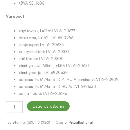
KIWA SE: 1608
Varaosat
käyttövipu, L=136: LVI 6420677
pitkä vipu, L=162: LVI 6510256
suojakuppi: LVI 6420635
kiristysmutteri: LVI 6420331
säätöosa: LVI 6420301
kiinnitysruuvi, M8x1, L=130: LVI 6420637
kiinnityssarja: LVI 6420634
poresuutin, M24x1 STD PL HC A Laminar: LVI 6420409
poresuutin, M24x1 STD HC A: LVI 6421630
pohjatiiviste: LVI 6420646
PESUALLASHANA
Lisää ostoskoriin
ORAS
5611
CLINICA
Tuotetunnus (SKU):
6110268
Osasto:
Pesuallashanat
määrä