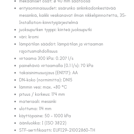
mekaaniset osat: ø 40 mm säätöosa
erityisominaisuudet: sisärunko sinkinkadonkestävää
messinkiä, kaikki vesikanavat ilman nikkelipinnoitetta, 3S-
Installation-kiinnitysjärjestelmä
juoksuputken tyyppi: kiinteä juoksuputki
väri: kromi
lämpötilan säädöt: lämpötilan ja virtaaman
rajoitusmahdollisuus
virtaama 300 kPa: 0.207 l/s
painehäviö virtaamalla (0.1 l/s): 70 kPa
takaisinimusuojaus (EN1717): AA
DN-koko (normimitta): DN15
lämmin vesi: max. +80 °C
pituus / korkeus: 174 mm
materiaali: messinki
ulottuma: 114 mm
käyttöpaine: 50 – 1000 kPa
ääniluokka: I (ISO 3822)
STF-sertifikaatti: EUFI29-21002860-TH