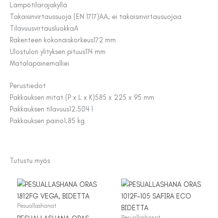
Lämpötilaraja
kyllä
Takaisinvirtaussuoja (EN 1717)
AA, ei takaisinvirtausuojaa
Tilavuusvirtausluokka
A
Rakenteen kokonaiskorkeus
172 mm
Ulostulon ylityksen pituus
114 mm
Matalapainemalli
ei
Perustiedot
Pakkauksen mitat (P x L x K)
585 x 225 x 95 mm
Pakkauksen tilavuus
12.504 l
Pakkauksen paino
1.85 kg
Tutustu myös
Pesuallashanat
Pesuallashanat