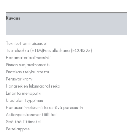
Kuvaus
Lisätiedot
Tekniset ominaisuudet
Tuoteluokka (ETIM)
Pesuallashana (EC011328)
Hanamateriaali
messinki
Pinnan suojaus
kromattu
Pintakäsittely
kiillotettu
Perusväri
kromi
Hanareikien lukumäärä
1 reikä
Liitäntä meno
putki
Ulostulon tyyppi
muu
Hanasuutin
roiskumista estävä poresuutin
Astianpesukoneventtiilillä
ei
Sisältää liittimet
ei
Peitelaippa
ei