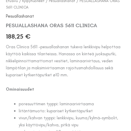
Etusivu
/
Kylpyhuoneet
/
Pesuallashanat
/ PESUALLASHANA ORAS
5611 CLINICA
Pesuallashanat
PESUALLASHANA ORAS 5611 CLINICA
188,25
€
Oras Clinica 5611 -pesuallashanan tukeva lenkkivipu helpottaa
käyttöä kaikissa tilanteissa. Hanassa on kiinteä juoksuputki,
nikkelipinnoittamattomat vesitiet, laminaarivirtaus, veden
lämpötilan ja maksimivirtaaman rajoitusmahdollisuus sekä
kupariset kytkentäputket ø10 mm.
Ominaisuudet
poresuuttimen tyyppi: laminaarivirtaama
liitäntämuoto: kupariset kytkentäputket
vivun/kahvan tyyppi: lenkkivipu, kuuma/kylmä-symbolit,
yksi käyttövipu/kahva, pitkä vipu