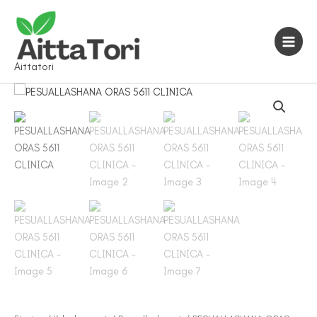
Siirry
sisältöön
Aittatori