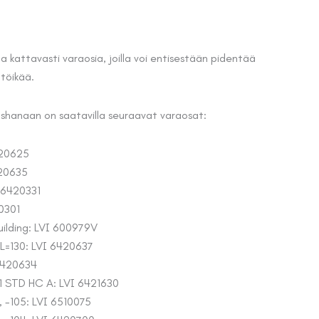
a kattavasti varaosia, joilla voi entisestään pidentää
töikää.
ashanaan on saatavilla seuraavat varaosat:
420625
420635
I 6420331
0301
ilding: LVI 600979V
, L=130: LVI 6420637
 6420634
 1 STD HC A: LVI 6421630
, -105: LVI 6510075