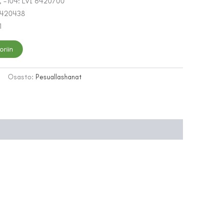
, -104: LVI 6420700
 6420438
1
oriin
Osasto:
Pesuallashanat