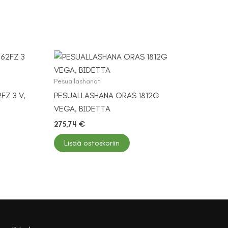
Pesuallashanat
FZ 3 V,
PESUALLASHANA ORAS 1812G
VEGA, BIDETTA
275,74
€
Lisää ostoskoriin