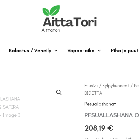
Aittatori
Kalastus / Veneily
Vapaa-aika
Piha ja puu
Etusivu
/
Kylpyhuoneet
/
Pe
BIDETTA
Pesuallashanat
PESUALLASHANA OR
208,19
€