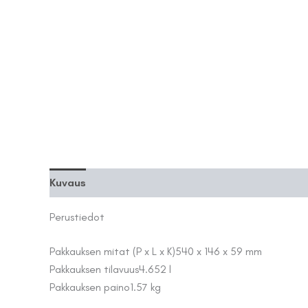
Kuvaus
Lisätiedot
Perustiedot
Pakkauksen mitat (P x L x K)
540 x 146 x 59 mm
Pakkauksen tilavuus
4.652 l
Pakkauksen paino
1.57 kg