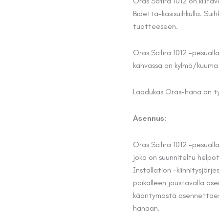
Oras Safira 1012 on kiiltä
Bidetta-käsisuihkulla. Suih
tuotteeseen.
Oras Safira 1012 -pesuall
kahvassa on kylmä/kuuma 
Laadukas Oras-hana on t
Asennus:
Oras Safira 1012 -pesualla
joka on suunniteltu help
Installation -kiinnitysjärj
paikalleen joustavalla as
kääntymästä asennettaessa
hanaan.