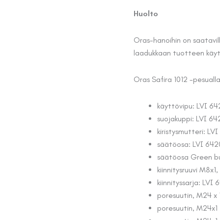
Huolto
Oras-hanoihin on saatavill
laadukkaan tuotteen käyt
Oras Safira 1012 -pesuall
käyttövipu: LVI 6
suojakuppi: LVI 6
kiristysmutteri: LV
säätöosa: LVI 642
säätöosa Green bu
kiinnitysruuvi M8x1
kiinnityssarja: LVI
poresuutin, M24 x
poresuutin, M24x1 