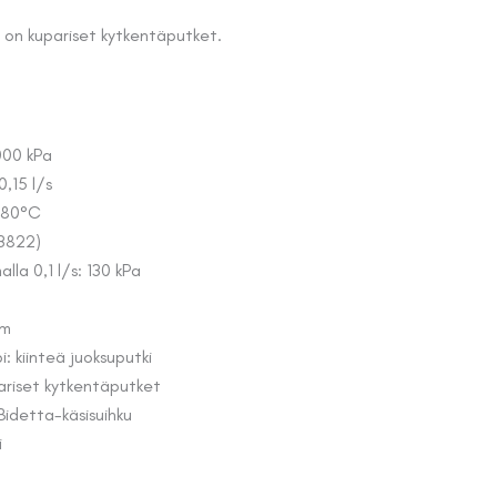
 on kupariset kytkentäputket.
000 kPa
,15 l/s
 +80°C
 3822)
lla 0,1 l/s: 130 kPa
mm
: kiinteä juoksuputki
ariset kytkentäputket
 Bidetta-käsisuihku
i