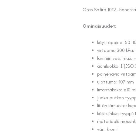
Oras Safira 1012 -hanassa
Ominaisuudet:
käyttöpaine: 50-1
virtaama 300 kPa: 0
lämmin vesi: max.
ääniluokka: I (ISO
painehäviö virtaama
ulottuma: 107 mm
liitäntäkoko: ø10 
juoksuputken tyyppi
liitäntämuoto: kup
käsisuihkun tyyppi:
materiaali: messink
väri: kromi