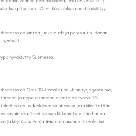
vän kromin värinen pesuallashana, joka on varustettu
kuletkun pituus on 1,75 m. Käsisuihkun ripustin sisältyy
ashanassa on kiinteä juoksuputki ja poresuutin. Hanan
-symbolit.
yyppihyväksytty Suomessa.
shanassa on Oras 3S-Installation -kiinnitysjärjestelmä,
ottamaan ja nopeuttamaan asentajan työtä. 3S-
estelmässä on uudenlainen kiinnitysosa joka kiinnitetään
ennusavaimella. Kiinnitysosan kitkapinta estää hanaa
 ja käytössä. Pohjatiiviste on asennettu valmiiksi