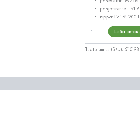
poresuutin, M24x1 
pohjatiiviste: LVI
nippa: LVI 642024
PESUALLASHANA
Lisää ostosk
ORAS
1012
SAFIRA
Tuotetunnus (SKU):
6110198
BIDETTA
määrä