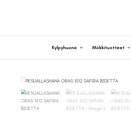
Siirry
sisältöön
Kylpyhuone
Mökkituotteet