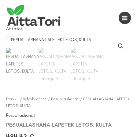
Siirry
sisältöön
Aittatori
Etusivu
/
Kylpyhuoneet
/
Pesuallashanat
/ PESUALLASHANA LAPETEK
LETOS, KULTA
Pesuallashanat
PESUALLASHANA LAPETEK LETOS, KULTA
484,43
€