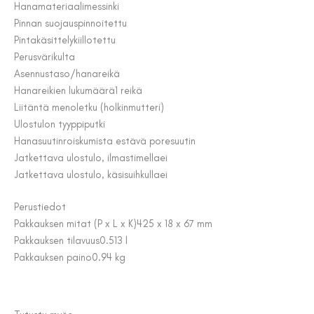
Hanamateriaali
messinki
Pinnan suojaus
pinnoitettu
Pintakäsittely
kiillotettu
Perusväri
kulta
Asennus
taso/hanareikä
Hanareikien lukumäärä
1 reikä
Liitäntä meno
letku (holkinmutteri)
Ulostulon tyyppi
putki
Hanasuutin
roiskumista estävä poresuutin
Jatkettava ulostulo, ilmastimella
ei
Jatkettava ulostulo, käsisuihkulla
ei
Perustiedot
Pakkauksen mitat (P x L x K)
425 x 18 x 67 mm
Pakkauksen tilavuus
0.513 l
Pakkauksen paino
0.94 kg