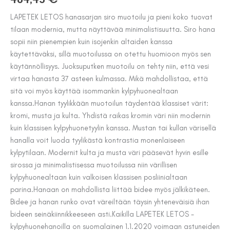
LAPETEK LETOS hanasarjan siro muotoilu ja pieni koko tuovat
tilaan modernia, mutta näyttävää minimalistisuutta. Siro hana
sopii niin pienempien kuin isojenkin altaiden kanssa
käytettäväksi, sillä muotoilussa on otettu huomioon myös sen
käytännöllisyys. Juoksuputken muotoilu on tehty niin, että vesi
virtaa hanasta 37 asteen kulmassa. Mikä mahdollistaa, että
sitä voi myös käyttää isommankin kylpyhuonealtaan
kanssa.Hanan tyylikkään muotoilun täydentää klassiset värit:
kromi, musta ja kulta. Yhdistä raikas kromin väri niin modernin
kuin klassisen kylpyhuonetyylin kanssa. Mustan tai kullan värisellä
hanalla voit luoda tyylikästä kontrastia monenlaiseen
kylpytilaan. Modernit kulta ja musta väri pääsevät hyvin esille
sirossa ja minimalistisessa muotoilussa niin värillisen
kylpyhuonealtaan kuin valkoisen klassisen posliinialtaan
parina.Hanaan on mahdollista liittää bidee myös jälkikäteen.
Bidee ja hanan runko ovat väreiltään täysin yhteneväisiä ihan
bideen seinäkiinnikkeeseen asti.Kaikilla LAPETEK LETOS -
kylpyhuonehanoilla on suomalainen 1.1.2020 voimaan astuneiden