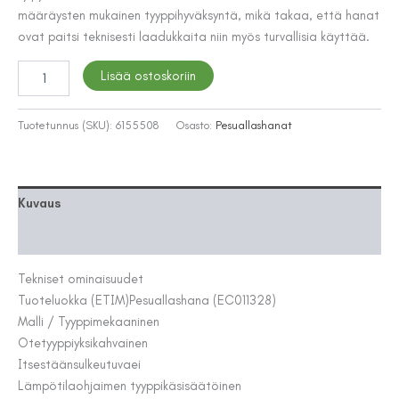
määräysten mukainen tyyppihyväksyntä, mikä takaa, että hanat
ovat paitsi teknisesti laadukkaita niin myös turvallisia käyttää.
PESUALLASHANA
Lisää ostoskoriin
LAPETEK
LETOS,
KULTA
Tuotetunnus (SKU):
6155508
Osasto:
Pesuallashanat
määrä
Kuvaus
Lisätiedot
Tekniset ominaisuudet
Tuoteluokka (ETIM)
Pesuallashana (EC011328)
Malli / Tyyppi
mekaaninen
Otetyyppi
yksikahvainen
Itsestäänsulkeutuva
ei
Lämpötilaohjaimen tyyppi
käsisäätöinen