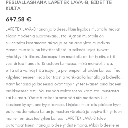
PESUALLASHANA LAPETEK LAVA-B, BIDETTE
KULTA
647,58
€
LAPETEK LAVA-B hanan ja bideesuihkun linjakas muotoilu tuovat
tilaan modernia suoraviivaisuutta. Ajaton muotoilu on
suunniteltu kestämään aikaa ja se on aina yhtä muodikas.
Hanan muotoilu on käytännöllistä ja selkeät linjat tuovat
ryhdikkyyttä tilaan. Juoksuputken muotoilu on tehty niin, että
vesi virtaa hanasta 15 asteen kulmassa, mikä mahdollistaa,
että sitä voi käyttää isojen ja pienempien altaiden kanssa. Tuo
kylpyhuoneeseen lisää kontrastia värikkäällä hanalla ja bideellä.
Värit hanassa ja bideessä ovat täysin yhteneväiset aina bideen
pidikkeeseen asti. Valitse väri vaihtoehtosi kromista, mustasta
tai kullasta. Yhdistä raikas kromin väri niin modernin kuin
klassisen kylpyhuonetyylin kanssa. Linjakas muotoilu pääsee hyvin
esille moderneissa kullan ja mustan väreissä ja sopivatkin yhteen
monien eri sisustustyylien kanssa. LAPETEK LAVA-B tulee
automaattisesti hana ja bidee yhdistelmänä. Mikäli bideelle ei