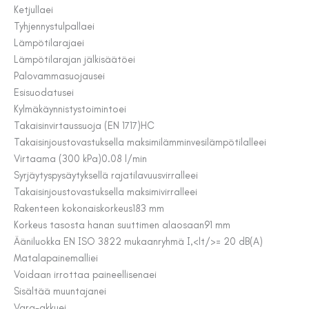
Ketjulla
ei
Tyhjennystulpalla
ei
Lämpötilaraja
ei
Lämpötilarajan jälkisäätö
ei
Palovammasuojaus
ei
Esisuodatus
ei
Kylmäkäynnistystoiminto
ei
Takaisinvirtaussuoja (EN 1717)
HC
Takaisinjoustovastuksella maksimilämminvesilämpötilalle
ei
Virtaama (300 kPa)
0.08 l/min
Syrjäytyspysäytyksellä rajatilavuusvirralle
ei
Takaisinjoustovastuksella maksimivirralle
ei
Rakenteen kokonaiskorkeus
183 mm
Korkeus tasosta hanan suuttimen alaosaan
91 mm
Ääniluokka EN ISO 3822 mukaan
ryhmä I,<lt/>= 20 dB(A)
Matalapainemalli
ei
Voidaan irrottaa paineellisena
ei
Sisältää muuntajan
ei
Vara-akku
ei