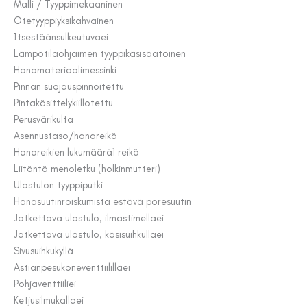
Malli / Tyyppi
mekaaninen
Otetyyppi
yksikahvainen
Itsestäänsulkeutuva
ei
Lämpötilaohjaimen tyyppi
käsisäätöinen
Hanamateriaali
messinki
Pinnan suojaus
pinnoitettu
Pintakäsittely
kiillotettu
Perusväri
kulta
Asennus
taso/hanareikä
Hanareikien lukumäärä
1 reikä
Liitäntä meno
letku (holkinmutteri)
Ulostulon tyyppi
putki
Hanasuutin
roiskumista estävä poresuutin
Jatkettava ulostulo, ilmastimella
ei
Jatkettava ulostulo, käsisuihkulla
ei
Sivusuihku
kyllä
Astianpesukoneventtiilillä
ei
Pohjaventtiili
ei
Ketjusilmukalla
ei