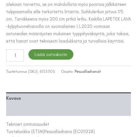
olekaan tarvetta, se on mahdollista myös poistaa jälkikäteen
tulppaamalla sille tarkoitettu liitäntä. Suihkuletkun pituus 175
cm. Tarvikkeena myös 200 cm pitkä letku. Kaikilla LAPETEK LAVA
-kylpyhuonehanoilla on suomalainen 1.1.2020 voimaan
astuneiden määräysten mukainen tyyppihyväksyntä, joka takaa,
että hanat ovat teknisesti laadukkaita ja turvallisia käyttää.
PESUALLASHANA
Lisää ostoskoriin
LAPETEK
LAVA-
B,
Tuotetunnus (SKU):
6155505
Osasto:
Pesuallashanat
BIDETTE
KULTA
määrä
Kuvaus
Lisätiedot
Tekniset ominaisuudet
Tuoteluokka (ETIM)
Pesuallashana (EC011328)