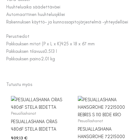
Huuhteluaika säädettävä
ei
Automaattinen huuhtelusykli
ei
Rakennuksen käyttö- ja kunnossapitojärjestelmä -yhteydellä
ei
Perustiedot
Pakkauksen mitat (P x L x K)
425 x 18 x 67 mm
Pakkauksen tilavuus
0.513 l
Pakkauksen paino
2.01 kg
Tutustu myös
Pesuallashanat
Pesuallashanat
PESUALLASHANA ORAS
4806F STELA BIDETTA
PESUALLASHANA
HANSGROHE 72215000
409,13
€