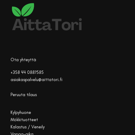
Ota yhteyttä
+358 44 0887585
asiakaspalvelu@aittatori.fi
Peruuta tilaus
Kylpyhuone
Mökkituotteet
Kalastus / Veneily
Vapaa-aika