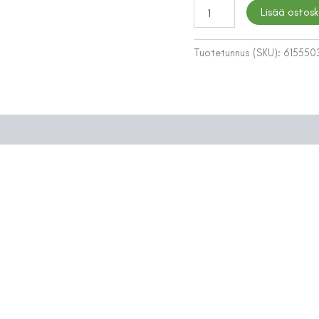
PESUALLASHANA
Lisää ostosk
LAPETEK
LAVA-
B,
Tuotetunnus (SKU):
615550
BIDETTE
KROMI
määrä