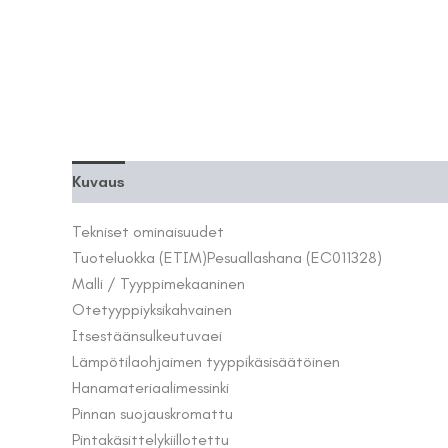
Kuvaus
Lisätiedot
Tekniset ominaisuudet
Tuoteluokka (ETIM)
Pesuallashana (EC011328)
Malli / Tyyppi
mekaaninen
Otetyyppi
yksikahvainen
Itsestäänsulkeutuva
ei
Lämpötilaohjaimen tyyppi
käsisäätöinen
Hanamateriaali
messinki
Pinnan suojaus
kromattu
Pintakäsittely
kiillotettu