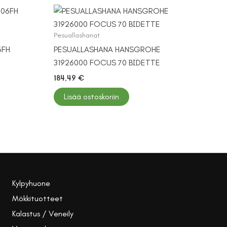
Pesuallashanat
6FH
PESUALLASHANA HANSGROHE
31926000 FOCUS 70 BIDETTE
184,49
€
Lisää ostoskoriin
Kylpyhuone
Mökkituotteet
Kalastus / Veneily