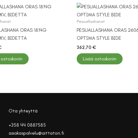
shanat
Pesuallashanat
LASHANA ORAS 1814G
PESUALLASHANA ORAS 260
KV, BIDETTA
OPTIMA STYLE BIDE
€
362,70
€
 ostoskoriin
Lisää ostoskoriin
Ota yhteyttä
+358 44 0887585
asiakaspalvelu@aittatori.fi