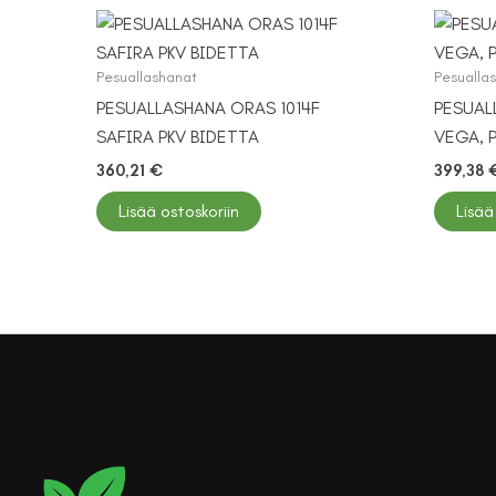
Pesuallashanat
Pesualla
PESUALLASHANA ORAS 1014F
PESUAL
SAFIRA PKV BIDETTA
VEGA, P
360,21
€
399,38
Lisää ostoskoriin
Lisää