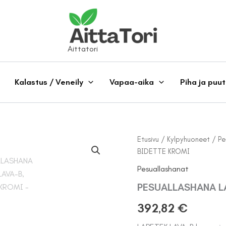
Aittatori
Kalastus / Veneily
Vapaa-aika
Piha ja puu
Etusivu
/
Kylpyhuoneet
/
Pe
BIDETTE KROMI
Pesuallashanat
PESUALLASHANA LA
392,82
€