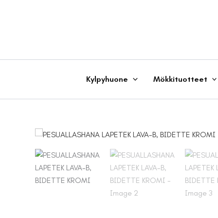
Siirry
sisältöön
Kylpyhuone
Mökkituotteet