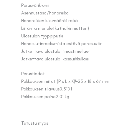
Perusväri
kromi
Asennus
taso/hanareikä
Hanareikien lukumäärä
1 reikä
Liitäntä meno
letku (holkinmutteri)
Ulostulon tyyppi
putki
Hanasuutin
roiskumista estävä poresuutin
Jatkettava ulostulo, ilmastimella
ei
Jatkettava ulostulo, käsisuihkulla
ei
Perustiedot
Pakkauksen mitat (P x L x K)
425 x 18 x 67 mm
Pakkauksen tilavuus
0.513 l
Pakkauksen paino
2.01 kg
Tutustu myös