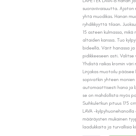
LAPETEK LAVA-B hanan ja b
suoraviivaisuutta. Ajaton
yhtä muodikas. Hanan muot
ryhdikkyyttä tilaan. Juoks
15 asteen kulmassa, mikä 
altaiden kanssa. Tuo kylpy
bideellä. Värit hanassa j
pidikkeeseen asti. Valitse 
Yhdistä raikas kromin väri 
Linjakas muotoilu pääsee h
sopivatkin yhteen monien 
automaattisesti hana ja b
se on mahdollista myös poi
Suihkuletkun pituus 175 c
LAVA -kylpyhuonehanoilla
määräysten mukainen tyyp
laadukkaita ja turvallisia 