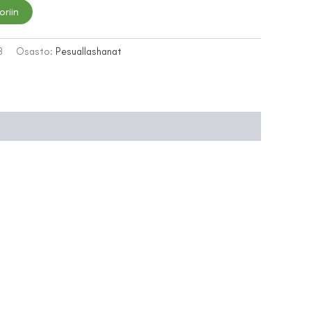
oriin
3
Osasto:
Pesuallashanat