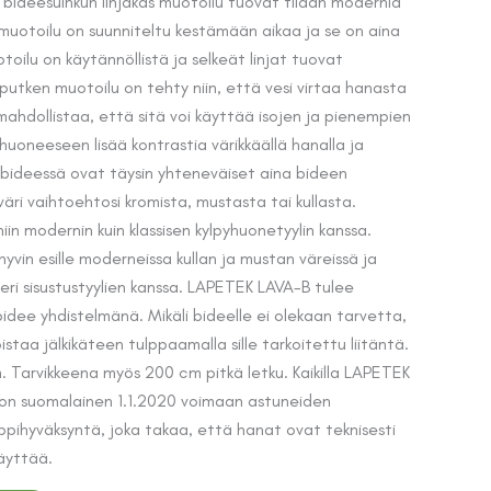
ideesuihkun linjakas muotoilu tuovat tilaan modernia
 muotoilu on suunniteltu kestämään aikaa ja se on aina
oilu on käytännöllistä ja selkeät linjat tuovat
uputken muotoilu on tehty niin, että vesi virtaa hanasta
mahdollistaa, että sitä voi käyttää isojen ja pienempien
huoneeseen lisää kontrastia värikkäällä hanalla ja
a bideessä ovat täysin yhteneväiset aina bideen
väri vaihtoehtosi kromista, mustasta tai kullasta.
niin modernin kuin klassisen kylpyhuonetyylin kanssa.
yvin esille moderneissa kullan ja mustan väreissä ja
eri sisustustyylien kanssa. LAPETEK LAVA-B tulee
idee yhdistelmänä. Mikäli bideelle ei olekaan tarvetta,
staa jälkikäteen tulppaamalla sille tarkoitettu liitäntä.
m. Tarvikkeena myös 200 cm pitkä letku. Kaikilla LAPETEK
 on suomalainen 1.1.2020 voimaan astuneiden
pihyväksyntä, joka takaa, että hanat ovat teknisesti
käyttää.