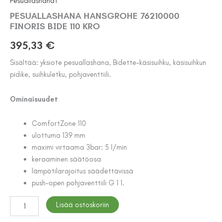
Pesuallashanat
PESUALLASHANA HANSGROHE 76210000
FINORIS BIDE 110 KRO
395,33
€
Sisältää: yksiote pesuallashana, Bidette-käsisuihku, käsisuihkun
pidike, suihkuletku, pohjaventtiili.
Ominaisuudet
ComfortZone 110
ulottuma 139 mm
maximi virtaama 3bar: 5 l/min
keraaminen säätöosa
lämpötilarajoitus säädettävissä
push-open pohjaventtiili G 1 1.
PESUALLASHANA
Lisää ostoskoriin
HANSGROHE
76210000