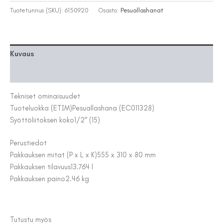
FINORIS
Tuotetunnus (SKU):
6150920
Osasto:
Pesuallashanat
BIDE
110
KRO
määrä
Kuvaus
Lisätiedot
Tekniset ominaisuudet
Tuoteluokka (ETIM)
Pesuallashana (EC011328)
Syöttöliitoksen koko
1/2″ (15)
Perustiedot
Pakkauksen mitat (P x L x K)
555 x 310 x 80 mm
Pakkauksen tilavuus
13.764 l
Pakkauksen paino
2.46 kg
Tutustu myös