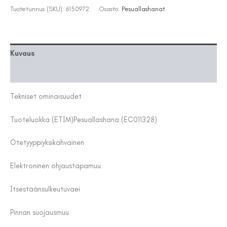
TECTURIS
Tuotetunnus (SKU):
6150972
Osasto:
Pesuallashanat
E
110
PRON
määrä
Kuvaus
Lisätiedot
Tekniset ominaisuudet
Tuoteluokka (ETIM)
Pesuallashana (EC011328)
Otetyyppi
yksikahvainen
Elektroninen ohjaustapa
muu
Itsestäänsulkeutuva
ei
Pinnan suojaus
muu