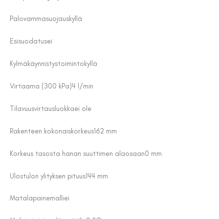
Palovammasuojaus
kyllä
Esisuodatus
ei
Kylmäkäynnistystoiminto
kyllä
Virtaama (300 kPa)
4 l/min
Tilavuusvirtausluokka
ei ole
Rakenteen kokonaiskorkeus
162 mm
Korkeus tasosta hanan suuttimen alaosaan
0 mm
Ulostulon ylityksen pituus
144 mm
Matalapainemalli
ei