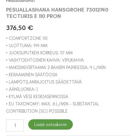
Pesuallashanat
PESUALLASHANA HANSGROHE 73012140
TECTURIS E 110 PRON
376,50
€
• COMFORTZONE 110
• ULOTTUMA: 144 MM
• JUOKSUPUTKEN KORKEUS: 117 MM
• VAIHTOEHTOINEN KAHVA: VIPUKAHVA
• MAKSIMIVIRTAAMA 3 BAARIN PAINEESSA: 4 L/MIN
• KERAAMINEN SÄÄTÖOSA
• LÄMPÖTILANRAJOITUS SÄÄDETTÄVÄ
• ÄÄNILUOKKA: I
• KYLMÄ VESI KESKIASENNOSSA
• EU TAXONOMY: MAX. 6 L/MIN – SUBSTANTIAL
CONTRIBUTION (SC) POSSIBLE
PESUALLASHANA
Lisää ostoskoriin
HANSGROHE
73012140