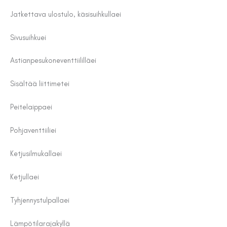
Jatkettava ulostulo, käsisuihkulla
ei
Sivusuihku
ei
Astianpesukoneventtiilillä
ei
Sisältää liittimet
ei
Peitelaippa
ei
Pohjaventtiili
ei
Ketjusilmukalla
ei
Ketjulla
ei
Tyhjennystulpalla
ei
Lämpötilaraja
kyllä