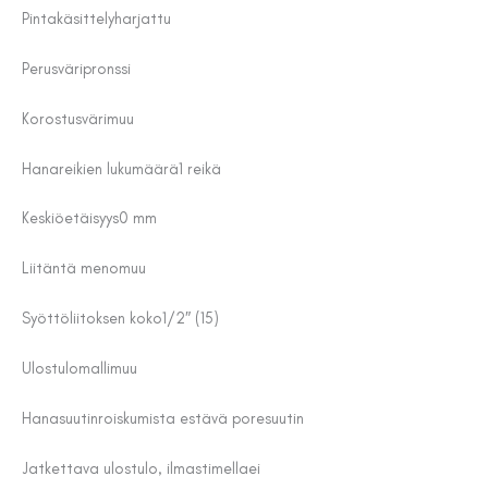
Pintakäsittely
harjattu
Perusväri
pronssi
Korostusväri
muu
Hanareikien lukumäärä
1 reikä
Keskiöetäisyys
0 mm
Liitäntä meno
muu
Syöttöliitoksen koko
1/2″ (15)
Ulostulomalli
muu
Hanasuutin
roiskumista estävä poresuutin
Jatkettava ulostulo, ilmastimella
ei