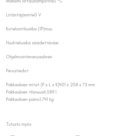
Maksimi virtauslämpötila
0 °C
Liitäntäjännite
0 V
Kotelointiluokka (IP)
muu
Huuhteluaika säädettävä
ei
Ohjelmointi
manuaalinen
Perustiedot
Pakkauksen mitat (P x L x K)
401 x 208 x 73 mm
Pakkauksen tilavuus
6.089 l
Pakkauksen paino
1.741 kg
Tutustu myös