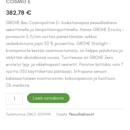
COSMO E
382,78
€
GROHE Bau Cosmopolitan E- kosketusvapaa pesuallashana
sekoittimella ja lämpötilanrajoittimella. Hanan GROHE EcoJoy -
poresuutin 5.7l/min auttaa pienentämään suihkun
vedenkulutusta jopa 50 % prosenttia. GROHE Starlight -
kromipinnoite kestää naarmuuntumista, on helppo puhdistaa ja
säilyttää ulkonäkönsä vuosia. Tuotteessa on GROHE Zero
eristetyt lyijy- ja nikkelivapaat vesireitit. Pariston kyttöikä: noin 7
vuotta (150 käyttökertaa päivässä). Infrapuna-sensori
kaksisuuntaiseen monitorointiin, kokoonpanoon ja huoltoon.
CE-merkintä.
PESUALLASHANA
Lisää ostoskoriin
GROHE
36465000
BAU
Tuotetunnus (SKU):
6125149
Osasto:
Pesuallashanat
COSMO
E