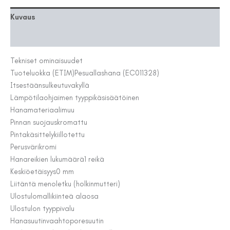
määrä
Kuvaus
Lisätiedot
Tekniset ominaisuudet
Tuoteluokka (ETIM)
Pesuallashana (EC011328)
Itsestäänsulkeutuva
kyllä
Lämpötilaohjaimen tyyppi
käsisäätöinen
Hanamateriaali
muu
Pinnan suojaus
kromattu
Pintakäsittely
kiillotettu
Perusväri
kromi
Hanareikien lukumäärä
1 reikä
Keskiöetäisyys
0 mm
Liitäntä meno
letku (holkinmutteri)
Ulostulomalli
kiinteä alaosa
Ulostulon tyyppi
valu
Hanasuutin
vaahtoporesuutin