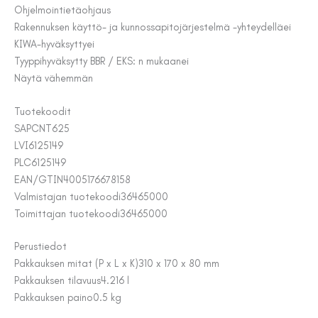
Ohjelmointi
etäohjaus
Rakennuksen käyttö- ja kunnossapitojärjestelmä -yhteydellä
ei
KIWA-hyväksytty
ei
Tyyppihyväksytty BBR / EKS: n mukaan
ei
Näytä vähemmän
Tuotekoodit
SAP
CNT625
LVI
6125149
PLC
6125149
EAN/GTIN
4005176678158
Valmistajan tuotekoodi
36465000
Toimittajan tuotekoodi
36465000
Perustiedot
Pakkauksen mitat (P x L x K)
310 x 170 x 80 mm
Pakkauksen tilavuus
4.216 l
Pakkauksen paino
0.5 kg