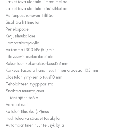
Jatkettava ulostulo, ilmastimella
ei
Jatkettava ulostulo, käsisuihkulla
ei
Astianpesukoneventtiilillä
ei
Sisältää liittimet
ei
Peitelaippa
ei
Ketjusilmukalla
ei
Lämpötilaraja
kyllä
Virtaama (300 kPa)
5 l/min
Tilavuusvirtausluokka
ei ole
Rakenteen kokonaiskorkeus
123 mm
Korkeus tasosta hanan suuttimen alaosaan
103 mm
Ulostulon ylityksen pituus
110 mm
Teholähteen tyyppi
paristo
Sisältää muuntajan
ei
Liitäntäjännite
6 V
Vara-akku
ei
Kotelointiluokka (IP)
muu
Huuhteluaika säädettävä
kyllä
Automaattinen huuhtelusykli
kyllä