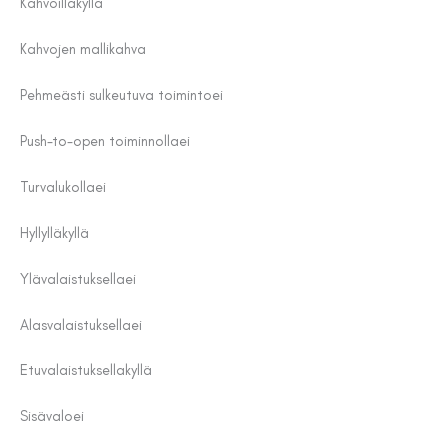
Kahvoilla
kyllä
Kahvojen malli
kahva
Pehmeästi sulkeutuva toiminto
ei
Push-to-open toiminnolla
ei
Turvalukolla
ei
Hyllyllä
kyllä
Ylävalaistuksella
ei
Alasvalaistuksella
ei
Etuvalaistuksella
kyllä
Sisävalo
ei