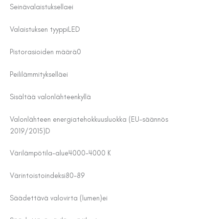
Seinävalaistuksella
ei
Valaistuksen tyyppi
LED
Pistorasioiden määrä
0
Peililämmityksellä
ei
Sisältää valonlähteen
kyllä
Valonlähteen energiatehokkuusluokka (EU-säännös
2019/2015)
D
Värilämpötila-alue
4000-4000 K
Värintoistoindeksi
80-89
Säädettävä valovirta (lumen)
ei