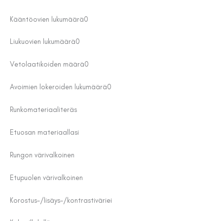
Kääntöovien lukumäärä
0
Liukuovien lukumäärä
0
Vetolaatikoiden määrä
0
Avoimien lokeroiden lukumäärä
0
Runkomateriaali
teräs
Etuosan materiaal
lasi
Rungon väri
valkoinen
Etupuolen väri
valkoinen
Korostus-/lisäys-/kontrastiväri
ei