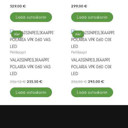
529,00
€
299,00
€
Lisää ostoskoriin
Lisää ostoskoriin
Ale!
Ale!
Ale!
Ale!
Peilikaapit
Peilikaapit
VALAISINPEILIKAAPPI
VALAISINPEILIKAAPPI
POLARIA VPK 060 VAS
POLARIA VPK 060 OIK
LED
LED
Alkuperäinen
Nykyinen
Alkuperäinen
Nykyinen
356,42
€
255,50
€
356,00
€
245,00
€
hinta
hinta
hinta
hinta
oli:
on:
oli:
on:
Lisää ostoskoriin
Lisää ostoskoriin
356,42 €.
255,50 €.
356,00 €.
245,00 €.