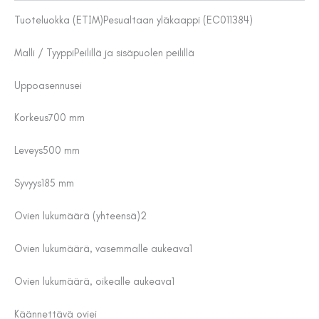
Tuoteluokka (ETIM)
Pesualtaan yläkaappi (EC011384)
Malli / Tyyppi
Peilillä ja sisäpuolen peilillä
Uppoasennus
ei
Korkeus
700 mm
Leveys
500 mm
Syvyys
185 mm
Ovien lukumäärä (yhteensä)
2
Ovien lukumäärä, vasemmalle aukeava
1
Ovien lukumäärä, oikealle aukeava
1
Käännettävä ovi
ei