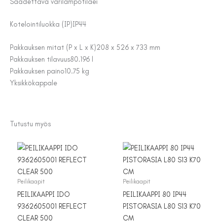
Säädettävä värilämpötila
ei
Kotelointiluokka (IP)
IP44
Pakkauksen mitat (P x L x K)
208 x 526 x 733 mm
Pakkauksen tilavuus
80.196 l
Pakkauksen paino
10.75 kg
Yksikkö
kappale
Tutustu myös
Peilikaapit
Peilikaapit
PEILIKAAPPI IDO
PEILIKAAPPI 80 IP44
9362605001 REFLECT
PISTORASIA L80 S13 K70
CLEAR 500
CM