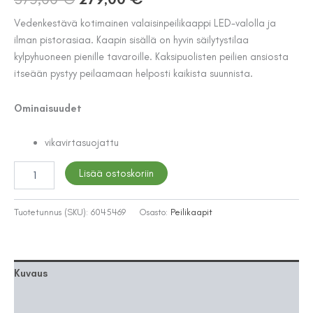
hinta
hinta
Vedenkestävä kotimainen valaisinpeilikaappi LED-valolla ja
ilman pistorasiaa. Kaapin sisällä on hyvin säilytystilaa
oli:
on:
kylpyhuoneen pienille tavaroille. Kaksipuolisten peilien ansiosta
375,00 €.
279,00 €.
itseään pystyy peilaamaan helposti kaikista suunnista.
Ominaisuudet
vikavirtasuojattu
VALAISINPEILIKAAPPI
Lisää ostoskoriin
POLARIA
VPK
500
Tuotetunnus (SKU):
6045469
Osasto:
Peilikaapit
LED
IPR
määrä
Kuvaus
Lisätiedot