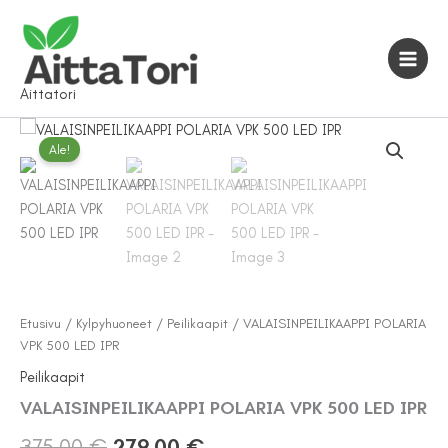
Siirry
sisältöön
Aittatori
Ale!
Etusivu
/
Kylpyhuoneet
/
Peilikaapit
/ VALAISINPEILIKAAPPI POLARIA
VPK 500 LED IPR
Peilikaapit
VALAISINPEILIKAAPPI POLARIA VPK 500 LED IPR
Alkuperäinen
Nykyinen
375,00
€
279,00
€