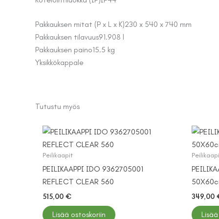
Pakkauksen mitat (P x L x K)
230 x 540 x 740 mm
Pakkauksen tilavuus
91.908 l
Pakkauksen paino
15.5 kg
Yksikkö
kappale
Tutustu myös
Peilikaapit
Peilikaap
PEILIKAAPPI IDO 9362705001
PEILIK
REFLECT CLEAR 560
50X60c
515,00
€
349,00
Lisää ostoskoriin
Lisää