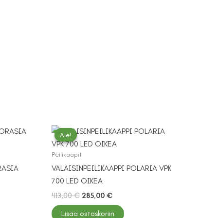
Ale!
Ale!
Peilikaapit
RASIA
VALAISINPEILIKAAPPI POLARIA VPK
700 LED OIKEA
Alkuperäinen
Nykyinen
413,00
€
285,00
€
hinta
hinta
oli:
on:
Lisää ostoskoriin