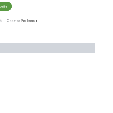
oriin
6
Osasto:
Peilikaapit