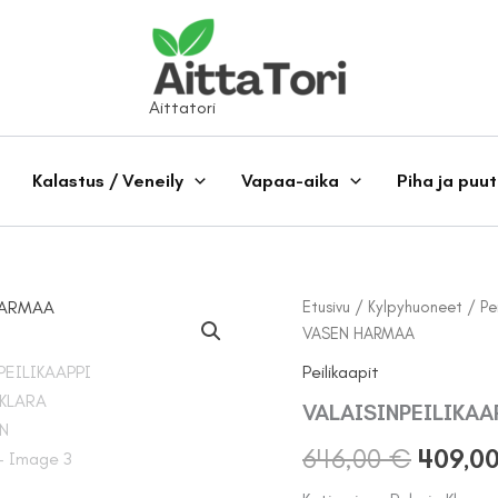
Aittatori
Kalastus / Veneily
Vapaa-aika
Piha ja puu
Etusivu
/
Kylpyhuoneet
/
Pe
VASEN HARMAA
Peilikaapit
VALAISINPEILIKAA
Alkup
646,00
€
409,0