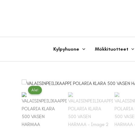
Siirry
sisältöön
Kylpyhuone
Mökkituotteet
Ale!