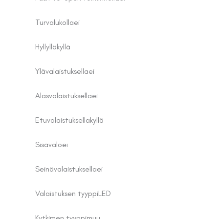
Turvalukolla
ei
Hyllyllä
kyllä
Ylävalaistuksella
ei
Alasvalaistuksella
ei
Etuvalaistuksella
kyllä
Sisävalo
ei
Seinävalaistuksella
ei
Valaistuksen tyyppi
LED
Kytkimen tyyppi
muu