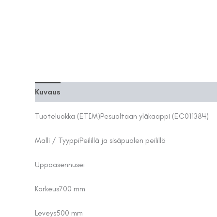
Kuvaus
Lisätiedot
Tuoteluokka (ETIM)
Pesualtaan yläkaappi (EC011384)
Malli / Tyyppi
Peilillä ja sisäpuolen peilillä
Uppoasennus
ei
Korkeus
700 mm
Leveys
500 mm