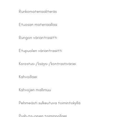
Runkomateriaali
teräs
Etuosan materiaal
lasi
Rungon väri
antrasiitti
Etupuolen väri
antrasiitti
Korostus-/lisäys-/kontrastiväri
ei
Kahvoilla
ei
Kahvojen malli
muu
Pehmeästi sulkeutuva toiminto
kyllä
Push-to-open toiminnolla
ei