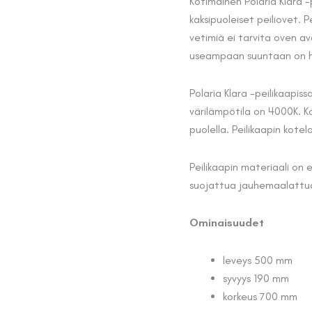
hinta
Kotimainen Polaria Klara -p
kaksipuoleiset peiliovet. P
oli:
vetimiä ei tarvita oven a
646,00
useampaan suuntaan on help
Polaria Klara -peilikaapiss
värilämpötila on 4000K. Ka
puolella. Peilikaapin kotel
Peilikaapin materiaali on
suojattua jauhemaalattua 
Ominaisuudet
leveys 500 mm
syvyys 190 mm
korkeus 700 mm