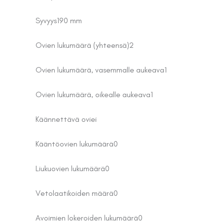
Syvyys
190 mm
Ovien lukumäärä (yhteensä)
2
Ovien lukumäärä, vasemmalle aukeava
1
Ovien lukumäärä, oikealle aukeava
1
Käännettävä ovi
ei
Kääntöovien lukumäärä
0
Liukuovien lukumäärä
0
Vetolaatikoiden määrä
0
Avoimien lokeroiden lukumäärä
0