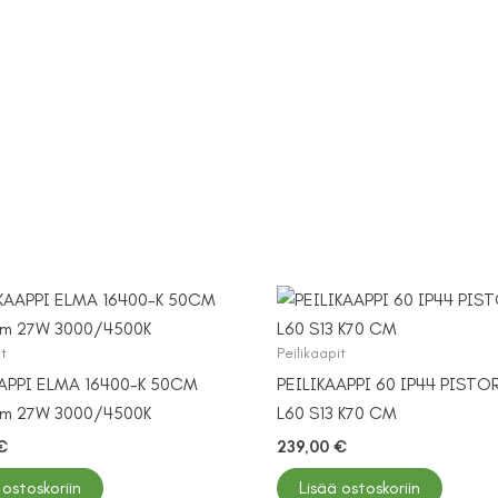
it
Peilikaapit
AAPPI ELMA 16400-K 50CM
PEILIKAAPPI 60 IP44 PISTO
m 27W 3000/4500K
L60 S13 K70 CM
€
239,00
€
 ostoskoriin
Lisää ostoskoriin