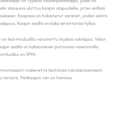
hinta
eilikaappi on tyylikäs valaisinpeilikaappi, jossa on
eilin alareuna ulottuu kaapin alapuolelle, joten erillisiä
on:
vaukseen. Kaapissa on hidastetut saranat, joiden säätö
 €.
409,00 €.
poa. Kaapin sisällä on kaksi siirrettävää hyllyä.
a on led-moduulilla varustettu linjakas valolippa. Valon
apin sisällä on kaksiosainen pistorasia vasemmalla
ointiluokka on IP44.
 erinomaisesti roiskevettä kestävää nanokeraamisesti
terästä. Peilikaapin väri on harmaa.