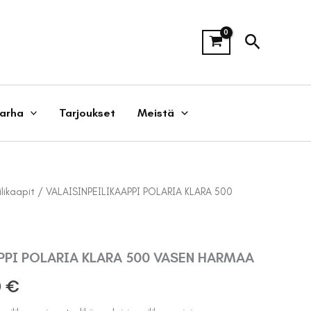
Hae
tarha
Tarjoukset
Meistä
ilikaapit
/ VALAISINPEILIKAAPPI POLARIA KLARA 500
PPI POLARIA KLARA 500 VASEN HARMAA
eräinen
Nykyinen
0
€