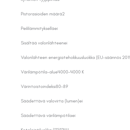
Pistorasioiden määrä
2
Peililämmityksellä
ei
Sisältää valonlähteen
ei
Valonlähteen energiatehokkuusluokka (EU-säännös 201
Värilämpötila-alue
4000-4000 K
Värintoistoindeksi
80-89
Säädettävä valovirta (lumen)
ei
Säädettävä värilämpötila
ei
Kotelointiluokka (IP)
IP44