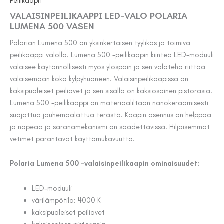
Peilikaapit
VALAISINPEILIKAAPPI LED-VALO POLARIA
LUMENA 500 VASEN
Polarian Lumena 500 on yksinkertaisen tyylikäs ja toimiva
peilikaappi valolla. Lumena 500 -peilikaapin kiinteä LED-moduuli
valaisee käytännöllisesti myös ylöspäin ja sen valoteho riittää
valaisemaan koko kylpyhuoneen. Valaisinpeilikaapissa on
kaksipuoleiset peiliovet ja sen sisällä on kaksiosainen pistorasia.
Lumena 500 -peilikaappi on materiaaliltaan nanokeraamisesti
suojattua jauhemaalattua terästä. Kaapin asennus on helppoa
ja nopeaa ja saranamekanismi on säädettävissä. Hiljaisemmat
vetimet parantavat käyttömukavuutta.
Polaria Lumena 500 -valaisinpeilikaapin ominaisuudet:
LED-moduuli
värilämpötila: 4000 K
kaksipuoleiset peiliovet