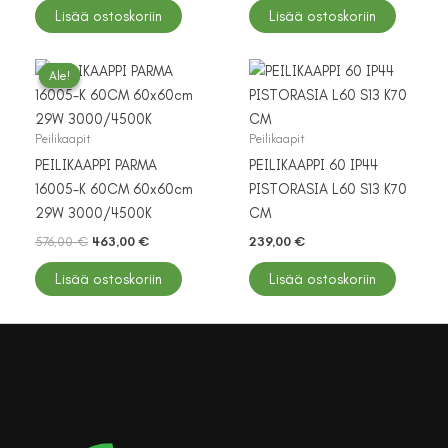
Lisää ostoskoriin
Lisää ostoskoriin
Ale!
Ale!
Peilikaapit
Peilikaapit
PEILIKAAPPI PARMA
PEILIKAAPPI 60 IP44
16005-K 60CM 60x60cm
PISTORASIA L60 S13 K70
29W 3000/4500K
CM
Alkuperäinen
Nykyinen
576,00
€
463,00
€
239,00
€
hinta
hinta
oli:
on:
Lisää ostoskoriin
Lisää ostoskoriin
576,00 €.
463,00 €.