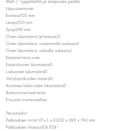
Malli / Tyyppi
Peilillä ja sisäpuolen peilillä
Uppoasennus
ei
Korkeus
700 mm
Leveys
550 mm
Syvyys
190 mm
Ovien lukumäärä (yhteensä)
2
Ovien lukumäärä, vasemmalle aukeava
1
Ovien lukumäärä, oikealle aukeava
1
Käännettävä ovi
ei
Kääntöovien lukumäärä
0
Liukuovien lukumäärä
0
Vetolaatikoiden määrä
0
Avoimien lokeroiden lukumäärä
0
Runkomateriaali
teräs
Etuosan materiaal
lasi
Perustiedot
Pakkauksen mitat (P x L x K)
230 x 640 x 740 mm
Pakkauksen tilavuus
108.928 l