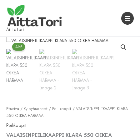
Siirry
sisältöön
Aittatori
Ale!
Etusivu
/
Kylpyhuoneet
/
Peilikaapit
/ VALAISINPEILIKAAPPI KLARA
550 OIKEA HARMAA
Peilikaapit
VALAISINPEILIKAAPPI KLARA 550 OIKEA