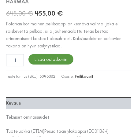
HARMAA
Alkuperäinen
Nykyinen
645,00
€
455,00
€
hinta
hinta
Polarian kotimainen peilikaappi on kestävä valinta, joka ei
roiskevettä pelkää, sillä jauhemaalattu teräs kestää
oli:
on:
erinomaisesti kosteat olosuhteet. Kaksipuoleisten peiliovien
645,00 €.
455,00 €.
takana on hyvin säilytystilaa.
VALAISINPEILIKAAPPI
Lisää ostoskoriin
KLARA
550
OIKEA
Tuotetunnus (SKU):
6045382
Osasto:
Peilikaapit
HARMAA
määrä
Kuvaus
Tekniset ominaisuudet
Tuoteluokka (ETIM)
Pesualtaan yläkaappi (EC011384)