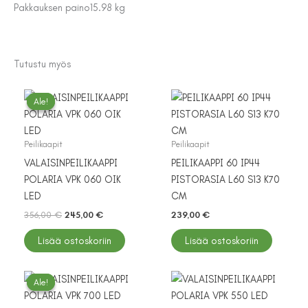
Pakkauksen paino
15.98 kg
Tutustu myös
Ale!
Ale!
Peilikaapit
Peilikaapit
VALAISINPEILIKAAPPI
PEILIKAAPPI 60 IP44
POLARIA VPK 060 OIK
PISTORASIA L60 S13 K70
LED
CM
Alkuperäinen
Nykyinen
356,00
€
245,00
€
239,00
€
hinta
hinta
oli:
on:
Lisää ostoskoriin
Lisää ostoskoriin
356,00 €.
245,00 €.
Ale!
Ale!