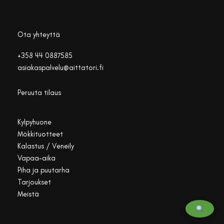
Ota yhteyttä
+358 44 0887585
asiakaspalvelu@aittatori.fi
Peruuta tilaus
Kylpyhuone
Mökkituotteet
Kalastus / Veneily
Vapaa-aika
Piha ja puutarha
Tarjoukset
Meistä