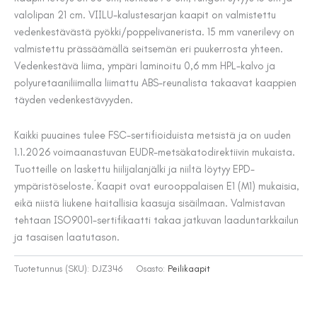
valolipan 21 cm. VIILU-kalustesarjan kaapit on valmistettu
vedenkestävästä pyökki/poppelivanerista. 15 mm vanerilevy on
valmistettu prässäämällä seitsemän eri puukerrosta yhteen.
Vedenkestävä liima, ympäri laminoitu 0,6 mm HPL-kalvo ja
polyuretaaniliimalla liimattu ABS-reunalista takaavat kaappien
täyden vedenkestävyyden.
Kaikki puuaines tulee FSC-sertifioiduista metsistä ja on uuden
1.1.2026 voimaanastuvan EUDR-metsäkatodirektiivin mukaista.
Tuotteille on laskettu hiilijalanjälki ja niiltä löytyy EPD-
ympäristöseloste.´Kaapit ovat eurooppalaisen E1 (M1) mukaisia,
eikä niistä liukene haitallisia kaasuja sisäilmaan. Valmistavan
tehtaan ISO9001-sertifikaatti takaa jatkuvan laaduntarkkailun
ja tasaisen laatutason.
Tuotetunnus (SKU):
DJZ346
Osasto:
Peilikaapit