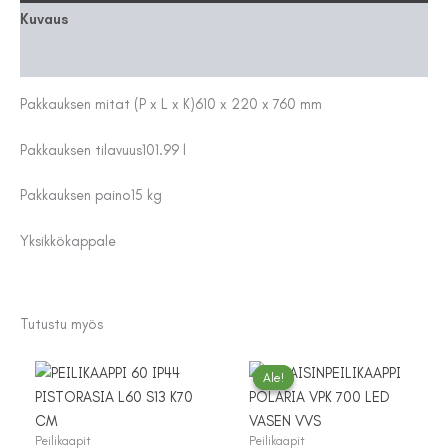
Kuvaus
Lisätiedot
Pakkauksen mitat (P x L x K)
610 x 220 x 760 mm
Pakkauksen tilavuus
101.99 l
Pakkauksen paino
15 kg
Yksikkö
kappale
Tutustu myös
Ale!
Ale!
Peilikaapit
Peilikaapit