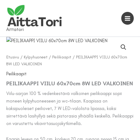
Siirry
sisältöön
Aittatori
Etusivu
/
Kylpyhuoneet
/
Peilikaapit
/ PEILIKAAPPI VIILU 60x70cm
8W LED VALKOINEN
Peilikaapit
PEILIKAAPPI VIILU 60x70cm 8W LED VALKOINEN
Viilu-sarjan 100 % vedenkestävä valkoinen peilikaappi sopii
moneen kylpyhuoneeseen ja wc-tilaan. Kaapissa on
kaksipuoleiset peiliovet, 7 W LED-valolista lipassa, kaksi
siirrettävä lasihyllyä sekä pistorasia ylhäällä keskellä. Peilikaappi
on varustettu vikavirtasuojakytkimellä.
Kaapin leveys on 50 cm, korkeus 70 cm, rungon syvyys 15 cm ja