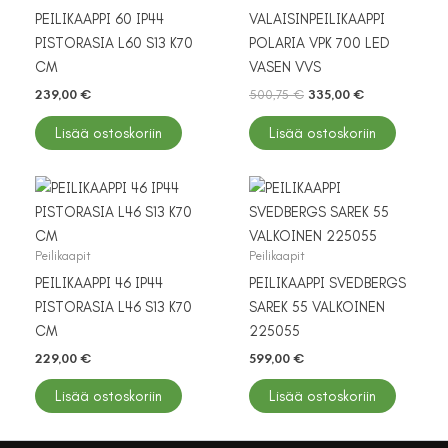
PEILIKAAPPI 60 IP44
VALAISINPEILIKAAPPI
PISTORASIA L60 S13 K70
POLARIA VPK 700 LED
CM
VASEN VVS
Alkuperäinen
Nykyinen
239,00
€
500,75
€
335,00
€
hinta
hinta
oli:
on:
Lisää ostoskoriin
Lisää ostoskoriin
500,75 €.
335,00 €.
Peilikaapit
Peilikaapit
PEILIKAAPPI 46 IP44
PEILIKAAPPI SVEDBERGS
PISTORASIA L46 S13 K70
SAREK 55 VALKOINEN
CM
225055
229,00
€
599,00
€
Lisää ostoskoriin
Lisää ostoskoriin