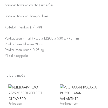
Säädettävä valovirta (lumen)
ei
Säädettävä värilämpötila
ei
Kotelointiluokka (IP)
IP44
Pakkauksen mitat (P x L x K)
200 x 530 x 740 mm
Pakkauksen tilavuus
78.44 l
Pakkauksen paino
10.95 kg
Yksikkö
kappale
Tutustu myös
Peilikaapit
Mökkituotteet