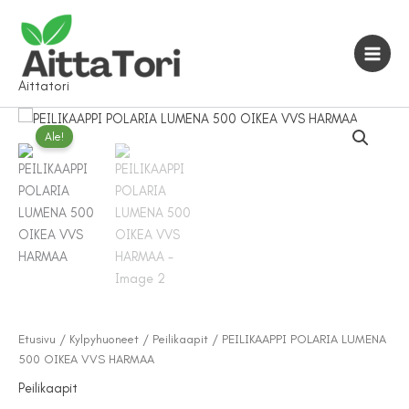
Siirry
sisältöön
Aittatori
Ale!
Etusivu
/
Kylpyhuoneet
/
Peilikaapit
/ PEILIKAAPPI POLARIA LUMENA
500 OIKEA VVS HARMAA
Peilikaapit