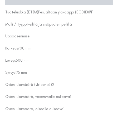
Tuoteluokka (ETIM)
Pesualtaan yläkaappi (EC011384)
Malli / Tyyppi
Peilillä ja sisäpuolen peilillä
Uppoasennus
ei
Korkeus
700 mm
Leveys
500 mm
Syvyys
175 mm
Ovien lukumäärä (yhteensä)
2
Ovien lukumäärä, vasemmalle aukeava
1
Ovien lukumäärä, oikealle aukeava
1