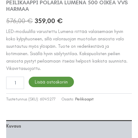
PEILIKAAPPI POLARIA LUMENA 500 OIKEA VVS
HARMAA
Alkuperäinen
Nykyinen
576,00
€
359,00
€
hinta
hinta
LED-moduulilla varustettu Lumena riittää valaisemaan hyvin
koko kylpyhuoneen, sillä valonsuojan muotoilun ansiosta valo
oli:
on:
suuntautuu myös ylöspäin. Tuote on vedenkestävä ja
576,00 €.
359,00 €.
kotimainen. Sisällä hyvin säilytystilaa. Kaksipuolisten peilien
ansiosta pystyt peilaamaan itseäsi helposti kaikista suunnista.
Vikavirtasuojattu.
PEILIKAAPPI
Lisää ostoskoriin
POLARIA
LUMENA
500
Tuotetunnus (SKU):
6045277
Osasto:
Peilikaapit
OIKEA
VVS
HARMAA
määrä
Kuvaus
Lisätiedot