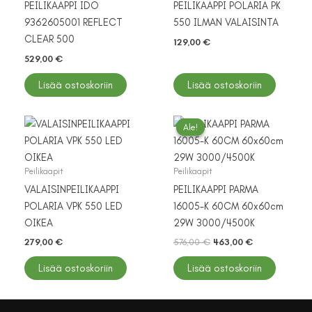
PEILIKAAPPI IDO
PEILIKAAPPI POLARIA PK
9362605001 REFLECT
550 ILMAN VALAISINTA
CLEAR 500
129,00
€
529,00
€
Lisää ostoskoriin
Lisää ostoskoriin
Ale!
Ale!
Peilikaapit
Peilikaapit
VALAISINPEILIKAAPPI
PEILIKAAPPI PARMA
POLARIA VPK 550 LED
16005-K 60CM 60x60cm
OIKEA
29W 3000/4500K
Alkuperäinen
Nykyinen
279,00
€
576,00
€
463,00
€
hinta
hinta
oli:
on:
Lisää ostoskoriin
Lisää ostoskoriin
576,00 €.
463,00 €.