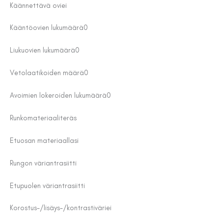
Käännettävä ovi
ei
Kääntöovien lukumäärä
0
Liukuovien lukumäärä
0
Vetolaatikoiden määrä
0
Avoimien lokeroiden lukumäärä
0
Runkomateriaali
teräs
Etuosan materiaal
lasi
Rungon väri
antrasiitti
Etupuolen väri
antrasiitti
Korostus-/lisäys-/kontrastiväri
ei