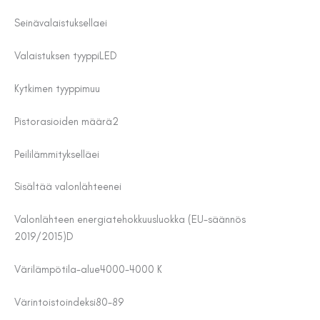
Seinävalaistuksella
ei
Valaistuksen tyyppi
LED
Kytkimen tyyppi
muu
Pistorasioiden määrä
2
Peililämmityksellä
ei
Sisältää valonlähteen
ei
Valonlähteen energiatehokkuusluokka (EU-säännös
2019/2015)
D
Värilämpötila-alue
4000-4000 K
Värintoistoindeksi
80-89