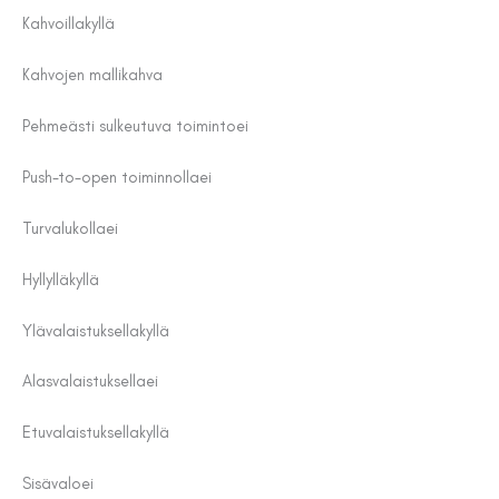
Kahvoilla
kyllä
Kahvojen malli
kahva
Pehmeästi sulkeutuva toiminto
ei
Push-to-open toiminnolla
ei
Turvalukolla
ei
Hyllyllä
kyllä
Ylävalaistuksella
kyllä
Alasvalaistuksella
ei
Etuvalaistuksella
kyllä
Sisävalo
ei