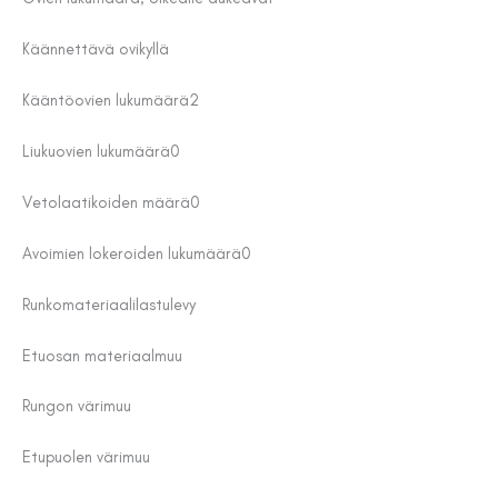
Käännettävä ovi
kyllä
Kääntöovien lukumäärä
2
Liukuovien lukumäärä
0
Vetolaatikoiden määrä
0
Avoimien lokeroiden lukumäärä
0
Runkomateriaali
lastulevy
Etuosan materiaal
muu
Rungon väri
muu
Etupuolen väri
muu