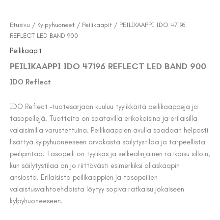
Etusivu
/
Kylpyhuoneet
/
Peilikaapit
/ PEILIKAAPPI IDO 47196
REFLECT LED BAND 900
Peilikaapit
PEILIKAAPPI IDO 47196 REFLECT LED BAND 900
IDO Reflect
IDO Reflect -tuotesarjaan kuuluu tyylikkäitä peilikaappeja ja
tasopeilejä. Tuotteita on saatavilla erikokoisina ja erilaisilla
valaisimilla varustettuina. Peilikaappien avulla saadaan helposti
lisättyä kylpyhuoneeseen arvokasta säilytystilaa ja tarpeellista
peilipintaa. Tasopeili on tyylikäs ja selkeälinjainen ratkaisu silloin,
kun säilytystilaa on jo riittävästi esimerkiksi allaskaapin
ansiosta. Erilaisista peilikaappien ja tasopeilien
valaistusvaihtoehdoista löytyy sopiva ratkaisu jokaiseen
kylpyhuoneeseen.