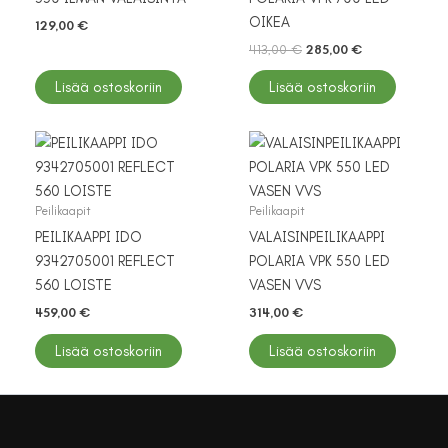
OIKEA
129,00
€
Alkuperäinen
Nykyinen
413,00
€
285,00
€
hinta
hinta
oli:
on:
Lisää ostoskoriin
Lisää ostoskoriin
413,00 €.
285,00 €.
Peilikaapit
Peilikaapit
PEILIKAAPPI IDO
VALAISINPEILIKAAPPI
9342705001 REFLECT
POLARIA VPK 550 LED
560 LOISTE
VASEN VVS
459,00
€
314,00
€
Lisää ostoskoriin
Lisää ostoskoriin