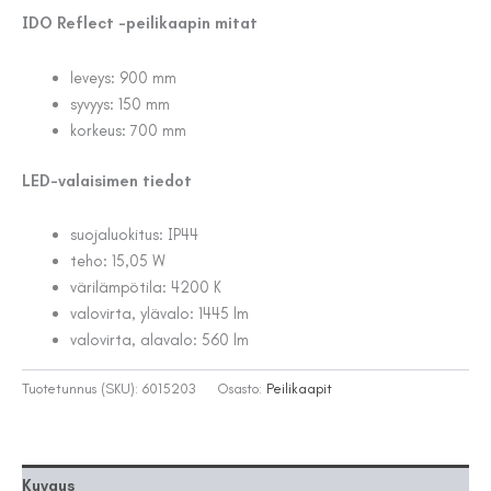
IDO Reflect -peilikaapin mitat
leveys: 900 mm
syvyys: 150 mm
korkeus: 700 mm
LED-valaisimen tiedot
suojaluokitus: IP44
teho: 15,05 W
värilämpötila: 4200 K
valovirta, ylävalo: 1445 lm
valovirta, alavalo: 560 lm
Tuotetunnus (SKU):
6015203
Osasto:
Peilikaapit
Kuvaus