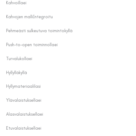
Kahvoilla
ei
Kahvojen malli
Integroitu
Pehmeästi sulkeutuva toiminto
kyllä
Push-to-open toiminnolla
ei
Turvalukolla
ei
Hyllyllä
kyllä
Hyllymateriaali
lasi
Ylävalaistuksella
ei
Alasvalaistuksella
ei
Etuvalaistuksella
ei