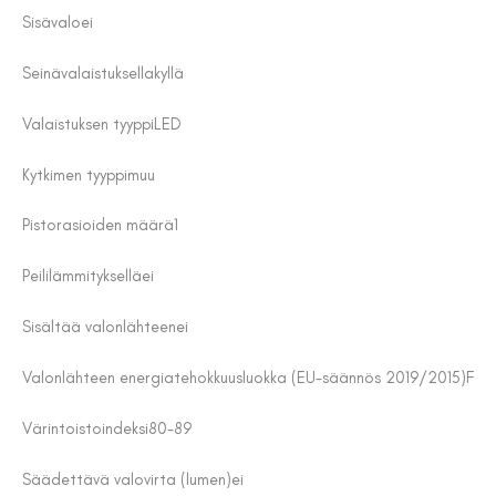
Sisävalo
ei
Seinävalaistuksella
kyllä
Valaistuksen tyyppi
LED
Kytkimen tyyppi
muu
Pistorasioiden määrä
1
Peililämmityksellä
ei
Sisältää valonlähteen
ei
Valonlähteen energiatehokkuusluokka (EU-säännös 2019/2015)
F
Värintoistoindeksi
80-89
Säädettävä valovirta (lumen)
ei