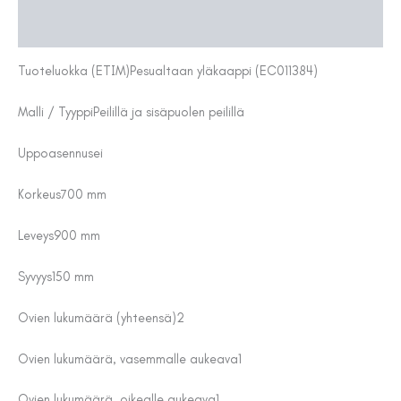
Lisätiedot
Tuoteluokka (ETIM)
Pesualtaan yläkaappi (EC011384)
Malli / Tyyppi
Peilillä ja sisäpuolen peilillä
Uppoasennus
ei
Korkeus
700 mm
Leveys
900 mm
Syvyys
150 mm
Ovien lukumäärä (yhteensä)
2
Ovien lukumäärä, vasemmalle aukeava
1
Ovien lukumäärä, oikealle aukeava
1