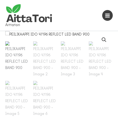
Siirry
sisältöön
Aittatori