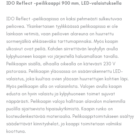
IDO Reflect -peilikaappi 900 mm, LED-valaistuksella
IDO Reflect -peilikaapissa on kaksi pehmeästi sulkeutuvaa
peiliovea. Yksinkertaisen tyylikkäässä peilikaapissa ei ole
lainkaan vetimiä, vaan peilioven alareuna on huurrettu
sormenjälkiä ehkäiseväksi tarttumapinnaksi. Myös kaapin
ulkosivut ovat peiliä. Kahden siirrettävän levyhyllyn avulla
kylpyhuoneen kaapin voi järjestellä haluamallaan tavalla.
Peilikaapin sisällä, alhaalla oikealla on kätevästi 230 V
pistorasia. Peilikaapin yläosassa on sisäänrakennettu LED-
valaistus, joka kuultaa ovien yläosan huurrettujen kohtien läpi.
Myös peilikaapin alla on valaisinlista. Valojen avulla kaapin
edusta on hyvin valaistu ja kylpyhuoneen toimet sujuvat
näppärästi. Peilikaapin valoja hallitaan alavalon molemmilla
puolilla sijaitsevista hipaisukytkimistä. Kaapin runko on
kosteudenkestävää materiaalia. Peilikaappitoimitukseen sisältyy
säädettävät kiinnityshelat, ja kaappi toimitetaan valmiiksi
koottuna.