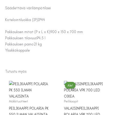
Säädettävä värilämpötila
ei
Kotelointiluokka (IP)
IP44
Pakkauksen mitat (P x L x K)
900 x 150 x 700 mm
Pakkauksen tilavuus
94.5 l
Pakkauksen paino
21 kg
Yksikkö
kappale
Tutustu myös
Ale!
Ale!
Mökkituotteet
Peilikaapit
PEILIKAAPPI POLARIA PK
VALAISINPEILIKAAPPI
550 ILMAN VALAISINTA
POLARIA VPK 700 LED